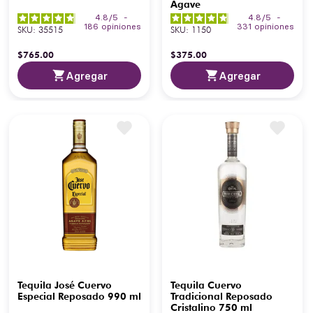
Agave
4.8
/
5
-
4.8
/
5
-
186
opiniones
331
opiniones
SKU
:
35515
SKU
:
1150
$
765
.
00
$
375
.
00
Agregar
Agregar
Tequila José Cuervo
Tequila Cuervo
Especial Reposado 990 ml
Tradicional Reposado
Cristalino 750 ml