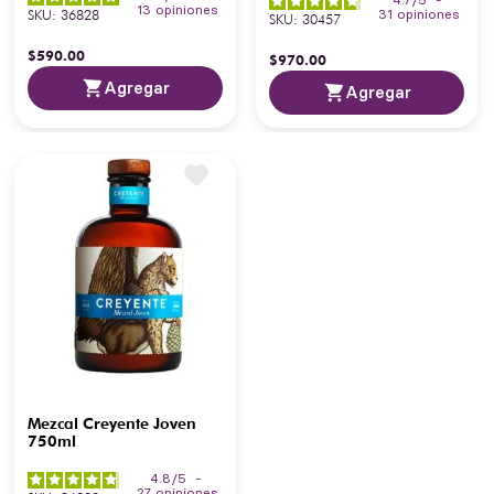
4.7
/
5
-
13
opiniones
SKU
:
36828
31
opiniones
SKU
:
30457
$
590
.
00
$
970
.
00
Agregar
Agregar
Mezcal Creyente Joven
750ml
4.8
/
5
-
27
opiniones