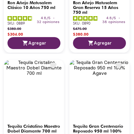
Ron Añejo Matusalem
Ron Añejo Matusalem
Clásico 10 Años 750 ml
Gran Reserva 15 Años
750 ml
4.8
/
5
-
4.8
/
5
-
32
opiniones
38
opiniones
SKU
:
0889
SKU
:
0890
$
380
.
00
$
475
.
00
$
304
.
00
$
380
.
00
Agregar
Agregar
Tequila Cristalino Maestro
Tequila Gran Centenario
Dobel Diamante 700 ml
Reposado 950 ml 100%