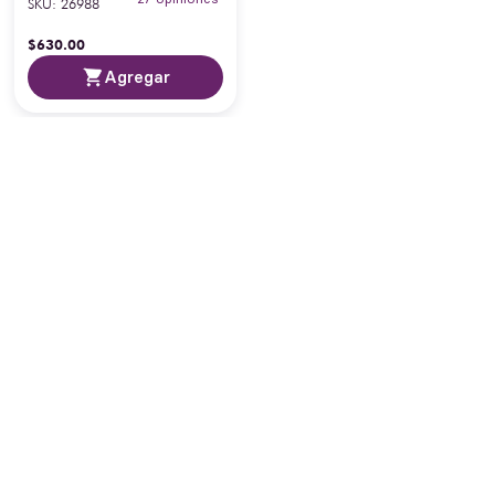
SKU
:
26988
$
630
.
00
Agregar