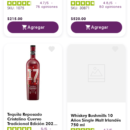
4.7
/
5
-
4.8
/
5
-
78
opiniones
80
opiniones
SKU
:
1075
SKU
:
30871
$
215
.
00
$
520
.
00
Agregar
Agregar
Tequila Reposado
Whiskey Bushmills 10
Cristalino Cuervo
Años Single Malt Irlandés
Tradicional Edición 2022
750 ml
750 ml
5
/
5
-