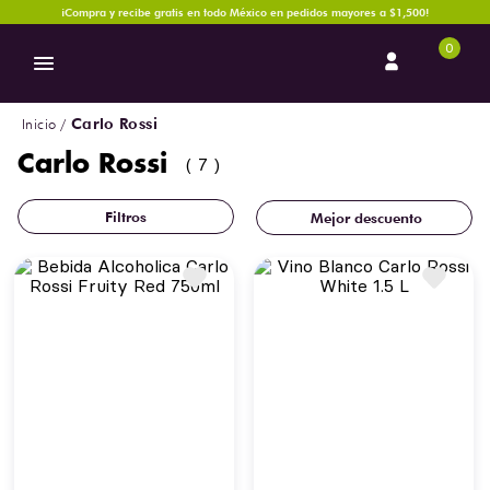
¡Compra y recibe gratis en todo México en pedidos mayores a $1,500!
0
Carlo Rossi
Carlo Rossi
7
Mejor descuento