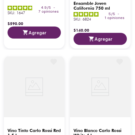
Ensamble Joven
4.9
/
5
-
California 750 ml
7
opiniones
SKU
:
1647
5
/
5
-
1
opiniones
SKU
:
6824
$
590
.
00
$
140
.
00
Agregar
Agregar
Vino Tinto Carlo Rossi Red
Vino Blanco Carlo Rossi