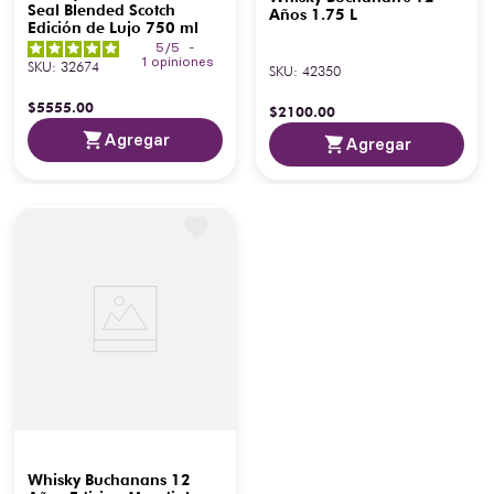
Seal Blended Scotch
Años 1.75 L
Edición de Lujo 750 ml
5
/
5
-
1
opiniones
SKU
:
32674
SKU
:
42350
$
5555
.
00
$
2100
.
00
Agregar
Agregar
Whisky Buchanans 12