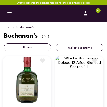
Orgullosamente mexicanos: más de 75 años de brindar calidad.
0
Buchanan's
Buchanan's
9
Mejor descuento