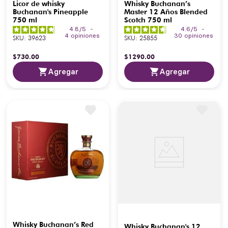
Licor de whisky
Whisky Buchanan’s
Buchanan's Pineapple
Master 12 Años Blended
750 ml
Scotch 750 ml
4.8
/
5
-
4.6
/
5
-
4
opiniones
30
opiniones
SKU
:
39623
SKU
:
25855
$
730
.
00
$
1290
.
00
Agregar
Agregar
Whisky Buchanan’s Red
Whisky Buchanan's 12