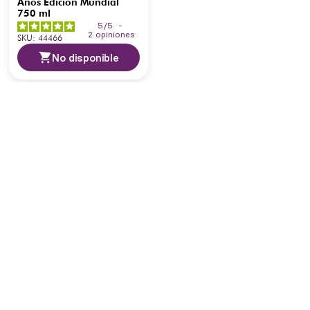
Años Edicion Mundial
750 ml
5
/
5
-
2
opiniones
SKU
:
44466
No disponible