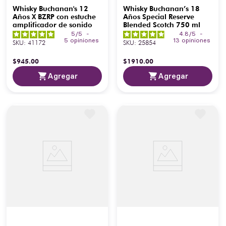
Whisky Buchanan's 12
Whisky Buchanan’s 18
Años X BZRP con estuche
Años Special Reserve
amplificador de sonido
Blended Scotch 750 ml
5
/
5
-
4.8
/
5
-
5
opiniones
13
opiniones
SKU
:
41172
SKU
:
25854
$
945
.
00
$
1910
.
00
Agregar
Agregar