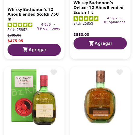
Whisky Buchanan’s
Deluxe 12 Años Blended
Whisky Buchanan’s 12
Scotch 1 L
Años Blended Scotch 750
4.9
/
5
-
ml
16
opiniones
SKU
:
25853
4.8
/
5
-
99
opiniones
SKU
:
25852
$
880
.
00
$
735
.
00
$
475
.
05
Agregar
Agregar