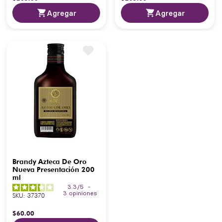
Agregar
Agregar
Brandy Azteca De Oro
Nueva Presentación 200
ml
3.3
/
5
-
3
opiniones
SKU
:
37370
$
60
.
00