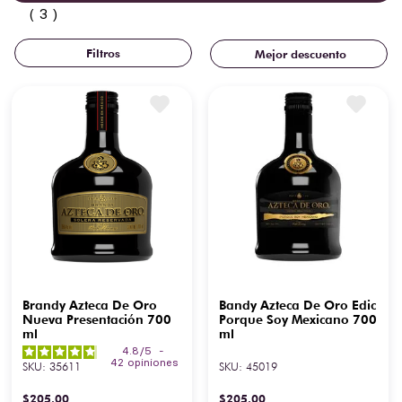
3
Mejor descuento
Brandy Azteca De Oro
Bandy Azteca De Oro Edic
Nueva Presentación 700
Porque Soy Mexicano 700
ml
ml
4.8
/
5
-
42
opiniones
SKU
:
35611
SKU
:
45019
$
205
.
00
$
205
.
00