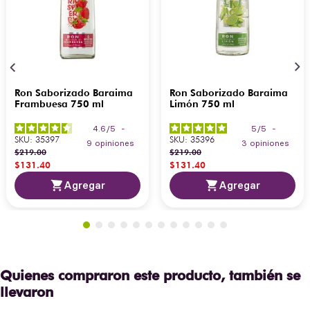
Ron Saborizado Baraima
Ron Saborizado Baraima
Frambuesa 750 ml
Limón 750 ml
4.6
/
5
-
5
/
5
-
SKU
:
35397
SKU
:
35396
9
opiniones
3
opiniones
$
219
.
00
$
219
.
00
$
131
.
40
$
131
.
40
Agregar
Agregar
Quienes compraron este producto, también se
llevaron