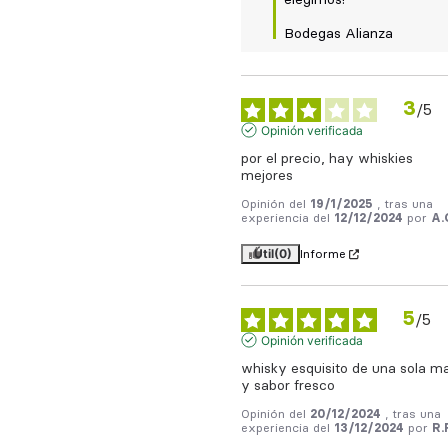
elegirnos!

Bodegas Alianza
3
/
5
Opinión verificada
por el precio, hay whiskies 
mejores
Opinión del
19/1/2025
, tras una
experiencia del
12/12/2024
por
A.
Útil
(0)
Informe
5
/
5
Opinión verificada
whisky esquisito de una sola mal
y sabor fresco
Opinión del
20/12/2024
, tras una
experiencia del
13/12/2024
por
R.