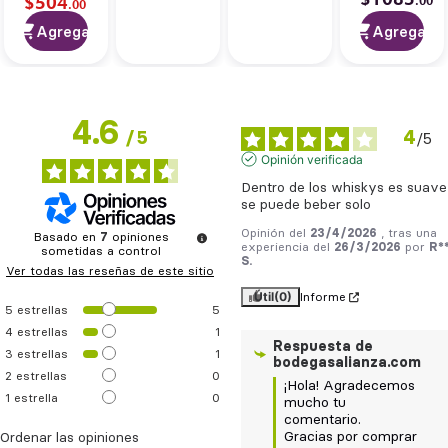
$
504
.
00
.
00
Agregar
Agregar
4.6
4
/
5
/
5
Opinión verificada
Dentro de los whiskys es suave 
se puede beber solo
Opinión del
23/4/2026
, tras una
Basado en
7
opiniones
experiencia del
26/3/2026
por
R*
sometidas a control
S.
Ver todas las reseñas de este sitio
Útil
(0)
Informe
5
estrellas
5
4
estrellas
1
Respuesta de
3
estrellas
1
bodegasalianza.com
2
estrellas
0
¡Hola! Agradecemos 
1
estrella
0
mucho tu 
comentario.

Gracias por comprar 
Ordenar las opiniones