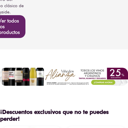
lo clásico de
yside.
Ver todos
los
productos
¡Descuentos exclusivos que no te puedes
perder!