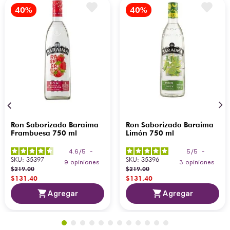
Ron Saborizado Baraima
Ron Saborizado Baraima
Frambuesa 750 ml
Limón 750 ml
4.6
/
5
-
5
/
5
-
SKU
:
35397
SKU
:
35396
9
opiniones
3
opiniones
$
219
.
00
$
219
.
00
$
131
.
40
$
131
.
40
Agregar
Agregar