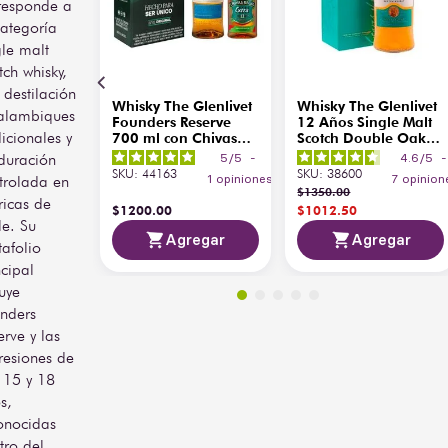
Dorado brillante
solo o con un toque de 
responde a
Vista
con reflejos miel
agua, pero también 
categoría
excelente en coctelería 
gle malt
Medio, suave y
sofisticada. Su carácter 
Cuerpo
tch whisky,
cremoso
elegante lo convierte en un 
 destilación
clásico imprescindible 
Whisky The Glenlivet
Whisky The Glenlivet
alambiques
para amantes y 
Frutas frescas
Founders Reserve
12 Años Single Malt
dicionales y
coleccionistas del whisky 
(manzana, pera,
700 ml con Chivas
Scotch Double Oak
Regal Extra-13
700 ml
escocés.
Aromática
piña), miel, flores,
uración
5
/
5
-
4.6
/
5
200ml
vainilla y especias
SKU
:
44163
SKU
:
38600
trolada en
1
opiniones
7
opinion
suaves
$
1350
.
00
ricas de
$
1200
.
00
$
1012
.
50
le. Su
Peras maduras,
Agregar
Agregar
tafolio
toffee, marzipan,
Gusto y
ncipal
avellanas; final
Retrogusto
redondeado y
luye
especiado
nders
erve y las
Tipo
Single Malt
resiones de
 15 y 18
s,
onocidas
tro del