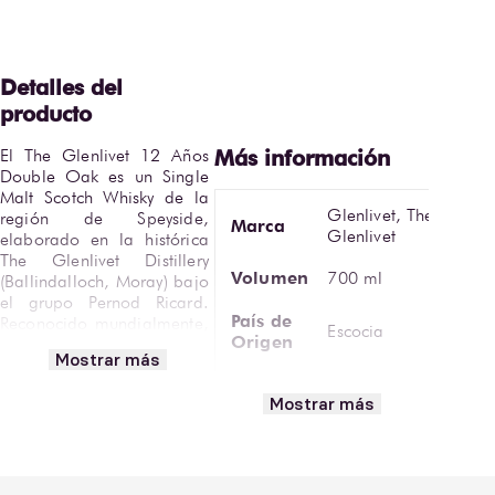
El The Glenlivet 12 Años 
Double Oak es un Single 
Malt Scotch Whisky de la 
Glenlivet, The
región de Speyside, 
Marca
Glenlivet
elaborado en la histórica 
The Glenlivet Distillery 
Volumen
700 ml
(Ballindalloch, Moray) bajo 
el grupo Pernod Ricard. 
País de
Reconocido mundialmente, 
Escocia
Origen
es una de las expresiones 
Mostrar más
más icónicas de Escocia, 
Graduación
considerado puerta de 
40% ABV
Mostrar más
Alcohólica
entrada al estilo suave, 
frutal y equilibrado de la 
Calorías
zona.
por Copa
95 kcal
(50 ml)
Destilado en alambiques 