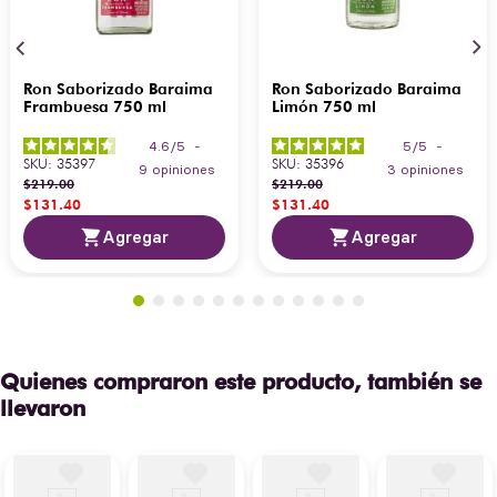
Ron Saborizado Baraima
Ron Saborizado Baraima
Frambuesa 750 ml
Limón 750 ml
4.6
/
5
-
5
/
5
-
SKU
:
35397
SKU
:
35396
9
opiniones
3
opiniones
$
219
.
00
$
219
.
00
$
131
.
40
$
131
.
40
Agregar
Agregar
Quienes compraron este producto, también se
llevaron