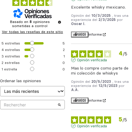
Excelente whisky mexicano.
Opinión del
10/3/2025
, tras una
experiencia del
2/3/2025
por
Basado en
8
opiniones
Oscar I.
sometidas a control
Ver todas las reseñas de este sitio
Útil
(0)
Informe
5
estrellas
5
4
estrellas
2
4
/
5
3
estrellas
1
Opinión verificada
2
estrellas
0
Mas lo compre como parte de 
1
estrella
0
mi colección de whiskys
Ordenar las opiniones
Opinión del
20/5/2023
, tras una
experiencia del
12/5/2023
por
A.A.
Útil
(0)
Informe
5
/
5
Opinión verificada