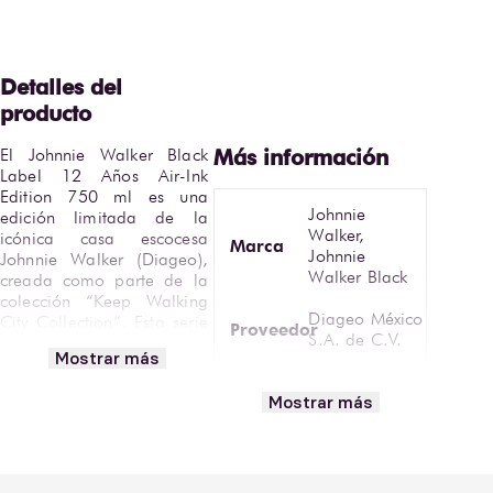
El Johnnie Walker Black 
Label 12 Años Air-Ink 
Edition 750 ml es una 
Johnnie
edición limitada de la 
Walker,
icónica casa escocesa 
Marca
Johnnie
Johnnie Walker (Diageo), 
Walker Black
creada como parte de la 
colección “Keep Walking 
Diageo México
City Collection”. Esta serie 
Proveedor
S.A. de C.V.
rinde homenaje a grandes 
Mostrar más
ciudades del mundo con 
Volumen
750 ml
diseños artísticos únicos, 
Mostrar más
elaborados con Air-Ink, 
País de
una tinta innovadora 
Escocia
Origen
producida a partir de 
carbono recuperado de la 
Graduación
contaminación industrial.