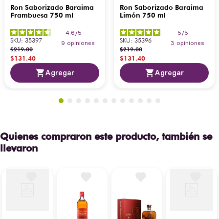
Ron Saborizado Baraima
Ron Saborizado Baraima
Frambuesa 750 ml
Limón 750 ml
4.6
/
5
-
5
/
5
-
SKU
:
35397
SKU
:
35396
9
opiniones
3
opiniones
$
219
.
00
$
219
.
00
$
131
.
40
$
131
.
40
Agregar
Agregar
Quienes compraron este producto, también se
llevaron