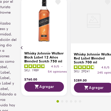
coleccionistas como para 
a por el
amantes del whisky, esta 
turista
edición Air-Ink fusiona arte 
Browne
y destilación en una 
propuesta única. Puede 
lizaba
disfrutarse solo, en las 
eso y
rocas o como base para 
rnidad.
cócteles sofisticados, 
reflejando el carácter 
adición del
versátil y elegante de la 
ing dio
línea Black Label.
n a
Whisky Johnnie Walker
Whisky Johnnie Walk
siones
La artista mexicana Paola 
Black Label 12 Años
Red Label Blended
cas como
Blended Scotch 750 ml
Delfín resalta con su 
Scotch 700 ml
abel,
diseño el alma de la 
4.9
/
5
-
4.8
/
5
SKU
:
1989
Ciudad de México al unir 
SKU
:
29241
 Label,
54
opiniones
245
opin
sus raíces ancestrales y su 
Label,
$
760
.
00
$
289
.
00
espíritu moderno. 
 Label y
Encuentra esta edición 
Agregar
Agregar
Label,
limitada de Johnnie 
lidando a
Walker Black Air Ink en 
rca
Bodegas Alianza. Esta 
edición especial de 
ibuida hoy
Johnnie Walker Black 
a por