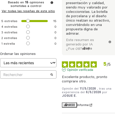
Basado en
15
opiniones
presentación y calidad,
sometidas a control
siendo muy valorado por
Ver todas las reseñas de este sitio
coleccionistas. La botella
de porcelana y el diseño
único realzan su atractivo,
5
estrellas
15
convirtiéndolo en una
4
estrellas
0
propuesta digna de
3
estrellas
0
admirar.
2
estrellas
0
Este resumen es
1
estrella
0
generado por IA
¿Fue útil?
Sí
No
Ordenar las opiniones
5
/
5
Opinión verificada
Excelente producto, pronto 
comprare otro.
Opinión del
11/5/2026
, tras una
experiencia del
6/5/2026
por
JOSUE E.
Útil
(0)
Informe