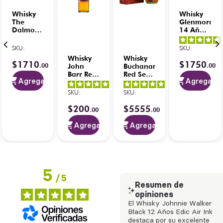
Whisky
Whisky
The
Glenmorang
Dalmore
14 Años
12 Años
Single
Single
Malt
SKU
:
SKU
:
Malt 700
Quinta
Whisky
Whisky
ml
Ruban
$
1710
$
1750
.
00
.
00
John
Buchanan’s
750 ml
Barr Red
Red Seal
Agregar
Agregar
Label
Blended
5
/
5
-
5
/
5
-
Blended
Scotch
SKU
:
SKU
:
1
opiniones
1
opiniones
Scotch
Edición
750 ml
de Lujo
$
200
$
5555
00
.
00
.
00
750 ml
Agregar
Agregar
5
/
5
Resumen de
opiniones
El Whisky Johnnie Walker
Black 12 Años Edic Air Ink
destaca por su excelente