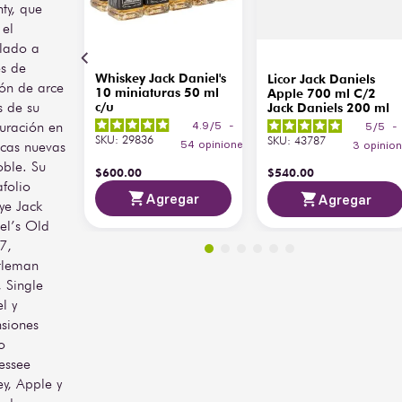
ty, que
 el
ilado a
és de
Whiskey Jack Daniel's
Licor Jack Daniels
ón de arce
10 miniaturas 50 ml
Apple 700 ml C/2
s de su
c/u
Jack Daniels 200 ml
ración en
4.9
/
5
-
5
/
5
-
SKU
:
29836
SKU
:
43787
icas nuevas
54
opiniones
3
opinio
oble. Su
$
600
.
00
$
540
.
00
afolio
Agregar
Agregar
uye Jack
el’s Old
7,
tleman
, Single
l y
nsiones
o
essee
y, Apple y