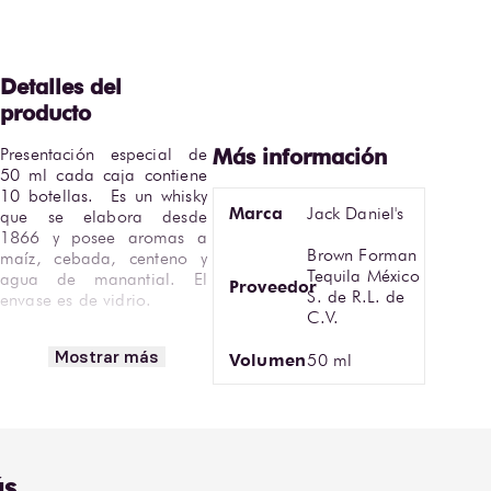
Presentación especial de 
50 ml cada caja contiene 
10 botellas.  Es un whisky 
Marca
Jack Daniel's
que se elabora desde 
1866 y posee aromas a 
Brown Forman
maíz, cebada, centeno y 
Tequila México
agua de manantial. El 
Proveedor
S. de R.L. de
envase es de vidrio.

C.V.
•Encuentra esta 
Mostrar más
Volumen
50 ml
presentación en Bodegas 
Alianza. 

Sujeto a disponibilidad
s