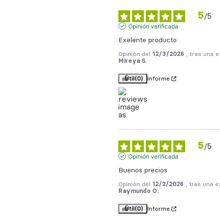
5
/
5
Opinión verificada
Exelente producto
Opinión del
12/3/2026
, tras una 
Mireya S.
Útil
(0)
Informe
5
/
5
Opinión verificada
Buenos precios
Opinión del
12/2/2026
, tras una 
Raymundo O.
Útil
(0)
Informe