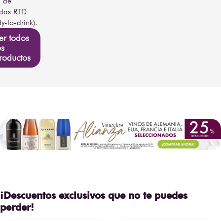
a de
das RTD
y-to-drink).
er todos
os
roductos
¡Descuentos exclusivos que no te puedes
perder!