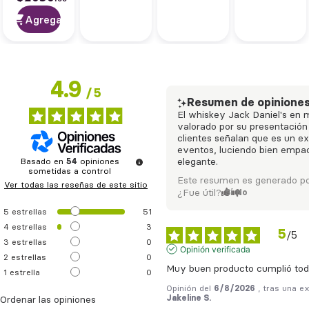
Malt
Scotch
Agregar
700 ml
4.9
/
5
Resumen de opinione
El whiskey Jack Daniel's en 
valorado por su presentación 
clientes señalan que es un ex
eventos, luciendo bien empa
Basado en
54
opiniones
elegante.
sometidas a control
Este resumen es generado po
Ver todas las reseñas de este sitio
¿Fue útil?
Sí
No
5
estrellas
51
4
estrellas
3
5
/
5
3
estrellas
0
Opinión verificada
2
estrellas
0
Muy buen producto cumplió tod
1
estrella
0
Opinión del
6/8/2026
, tras una e
Jakeline S.
Ordenar las opiniones