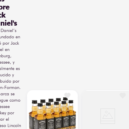
bre
ck
niel's
 Daniel’s
fundado en
 por Jack
el en
hburg,
essee, y
almente es
ucido y
ribuido por
n-Forman.
arca se
ingue como
essee
key por
ar el
eso Lincoln