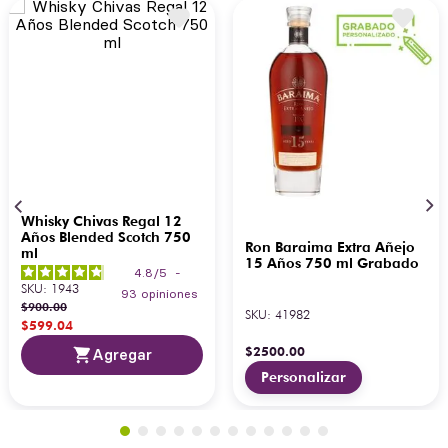
Whisky Chivas Regal 12
Años Blended Scotch 750
Ron Baraima Extra Añejo
ml
15 Años 750 ml Grabado
4.8
/
5
-
SKU
:
1943
93
opiniones
$
900
.
00
SKU
:
41982
$
599
.
04
$
2500
.
00
Agregar
Personalizar