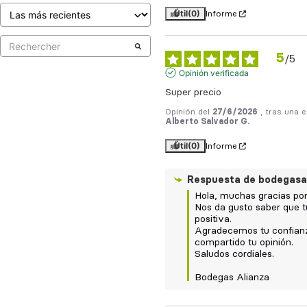
Útil
(0)
Informe
5
/
5
Opinión verificada
Super precio
Opinión del
27/6/2026
, tras una 
Alberto Salvador G.
Útil
(0)
Informe
Respuesta de
bodegasa
Hola, muchas gracias por 
Nos da gusto saber que tu
positiva.  

Agradecemos tu confianz
compartido tu opinión.  

Saludos cordiales.

Bodegas Alianza