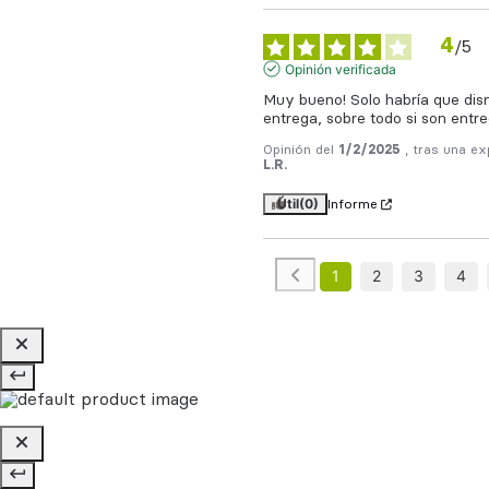
4
/
5
Opinión verificada
Muy bueno! Solo habría que dism
entrega, sobre todo si son ent
Opinión del
1/2/2025
, tras una ex
L.R.
Útil
(0)
Informe
1
2
3
4