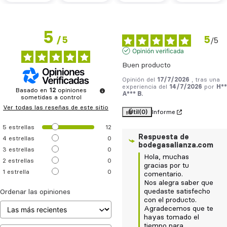
5
5
/
5
/
5
Opinión verificada
Buen producto
Opinión del
17/7/2026
, tras una
experiencia del
14/7/2026
por
H**
Basado en
12
opiniones
A*** B.
sometidas a control
Ver todas las reseñas de este sitio
Útil
(0)
Informe
5
estrellas
12
Respuesta de
4
estrellas
0
bodegasalianza.com
3
estrellas
0
Hola, muchas 
2
estrellas
0
gracias por tu 
1
estrella
0
comentario.  

Nos alegra saber que 
quedaste satisfecho 
Ordenar las opiniones
con el producto.  

Agradecemos que te 
hayas tomado el 
tiempo para 