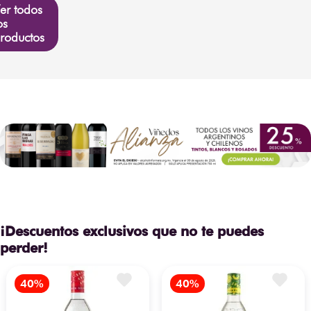
er todos
os
roductos
¡Descuentos exclusivos que no te puedes
perder!