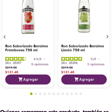
Ron Saborizado Baraima
Ron Saborizado Baraima
Frambuesa 750 ml
Limón 750 ml
4.6
/
5
-
5
/
5
-
SKU
:
35397
SKU
:
35396
9
opiniones
3
opiniones
$
219
.
00
$
219
.
00
$
131
.
40
$
131
.
40
Agregar
Agregar
Quienes compraron este producto, también se