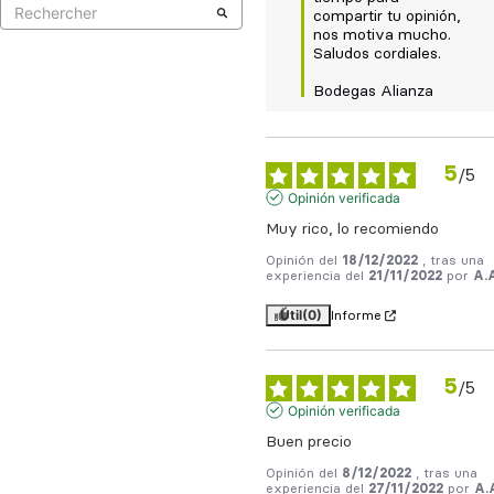
compartir tu opinión, 
nos motiva mucho.  

Saludos cordiales.

Bodegas Alianza
5
/
5
Opinión verificada
Muy rico, lo recomiendo
Opinión del
18/12/2022
, tras una
experiencia del
21/11/2022
por
A.
Útil
(0)
Informe
5
/
5
Opinión verificada
Buen precio
Opinión del
8/12/2022
, tras una
experiencia del
27/11/2022
por
A.