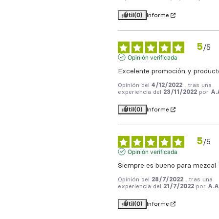
Útil
(0)
Informe
5
/
5
Opinión verificada
Excelente promoción y product
Opinión del
4/12/2022
, tras una
experiencia del
23/11/2022
por
A.
Útil
(0)
Informe
5
/
5
Opinión verificada
Siempre es bueno para mezcal
Opinión del
28/7/2022
, tras una
experiencia del
21/7/2022
por
A.A
Útil
(0)
Informe