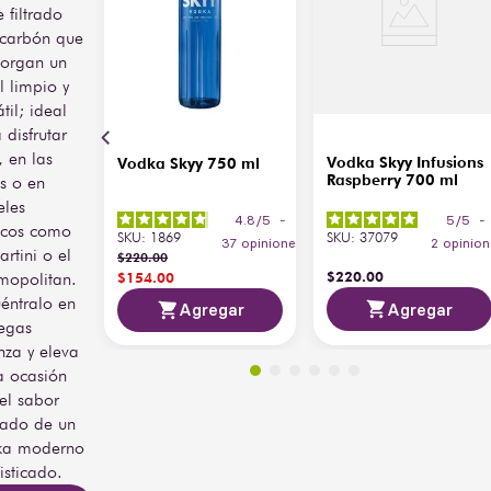
e filtrado
carbón que
torgan un
il limpio y
til; ideal
 disfrutar
, en las
Vodka Skyy Infusions
Vodka Skyy 750 ml
Raspberry 700 ml
s o en
eles
5
/
5
-
4.8
/
5
-
icos como
SKU
:
37079
SKU
:
1869
2
opinion
37
opiniones
artini o el
$
220
.
00
$
220
.
00
mopolitan.
$
154
.
00
éntralo en
Agregar
Agregar
egas
nza y eleva
 ocasión
el sabor
nado de un
ka moderno
fisticado.