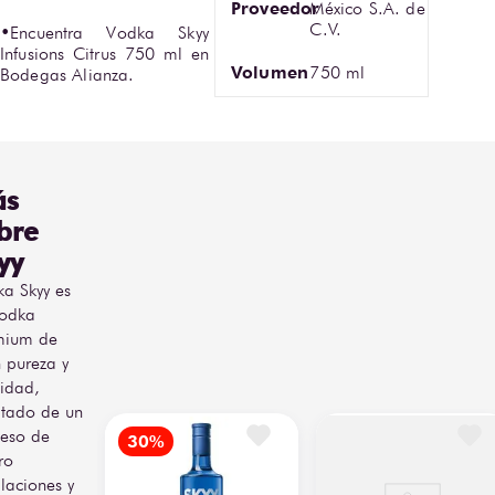
Proveedor
México S.A. de
C.V.
•Encuentra Vodka Skyy 
Infusions Citrus 750 ml en 
Volumen
750 ml
Bodegas Alianza.
ás
bre
yy
a Skyy es
vodka
mium de
 pureza y
idad,
ltado de un
eso de
ro
ilaciones y