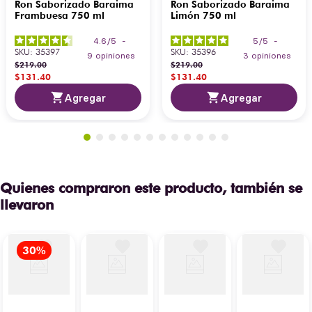
Ron Saborizado Baraima
Ron Saborizado Baraima
Frambuesa 750 ml
Limón 750 ml
4.6
/
5
-
5
/
5
-
SKU
:
35397
SKU
:
35396
9
opiniones
3
opiniones
$
219
.
00
$
219
.
00
$
131
.
40
$
131
.
40
Agregar
Agregar
Quienes compraron este producto, también se
llevaron