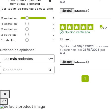
Basado en
2
opiniones
A.A.
sometidas a control
Ver todas las reseñas de este sitio
Útil
(0)
Informe
5
estrellas
2
4
estrellas
0
5
/
5
3
estrellas
0
Opinión verificada
2
estrellas
0
El mejor
1
estrella
0
Opinión del
30/5/2023
, tras una
Ordenar las opiniones
experiencia del
23/5/2023
por
A.A.
Útil
(0)
Informe
1