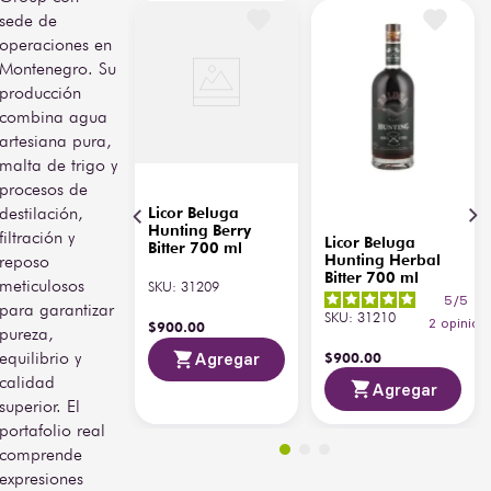
sede de
operaciones en
Montenegro. Su
producción
combina agua
artesiana pura,
malta de trigo y
procesos de
destilación,
Licor Beluga
Hunting Berry
filtración y
Licor Beluga
Bitter 700 ml
reposo
Hunting Herbal
Bitter 700 ml
meticulosos
SKU
:
31209
5
/
5
-
para garantizar
SKU
:
31210
2
opinion
$
900
.
00
pureza,
equilibrio y
$
900
.
00
Agregar
calidad
Agregar
superior. El
portafolio real
comprende
expresiones