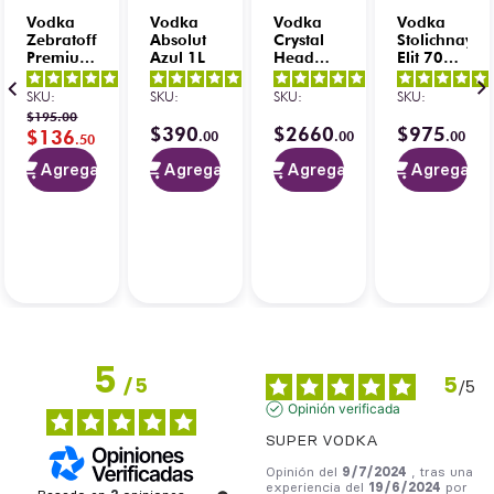
Vodka
Vodka
Vodka
Vodka
Zebratoff
Absolut
Crystal
Stolichnaya
Premium
Azul 1L
Head
Elit 700
1.75 L
1.75 L
ml
5
/
5
-
5
/
5
-
5
/
5
-
SKU
:
SKU
:
SKU
:
SKU
:
6
opiniones
4
opiniones
2
opiniones
$
195
.
00
$
390
$
2660
$
975
$
136
.
00
.
00
.
00
.
50
Agregar
Agregar
Agregar
Agregar
5
5
/
5
/
5
Opinión verificada
SUPER VODKA
Opinión del
9/7/2024
, tras una
experiencia del
19/6/2024
por