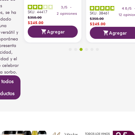
es
3
/
5
-
5
/
5
-
4.8
/
5
os, se ha
SKU
:
44417
SKU
:
38461
2
opiniones
piniones
12
opinio
$
350
.
00
idado
$
350
.
00
$
245
.
00
$
245
.
00
una
Agregar
versátil y
ar
Agregar
mporánea
presenta
icidad,
idad y el
e celebrar
a sorbo.
 todos
ductos