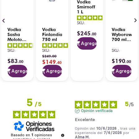
Vodka
Smirnoff
1 L
5
/
5
-
SKU
:
26
opiniones
Vodka
Vodka
Vodka
$
245
.
00
Sasha
Finlandia
Wyborowa
Molotoff
750 ml
700 ml
Agregar
1 L
C/Passport
4.7
/
5
-
5
/
5
-
200 ml
SKU
:
SKU
:
SKU
:
19
opiniones
2
opiniones
$
249
.
00
$
83
$
190
$
149
.
00
.
00
.
40
Agregar
Agregar
Agregar
5
5
/
5
/
5
Opinión verificada
Excelente
Opinión del
10/6/2026
, tras una
experiencia del
7/6/2026
por
Basado en
1
opiniones
Alma M.