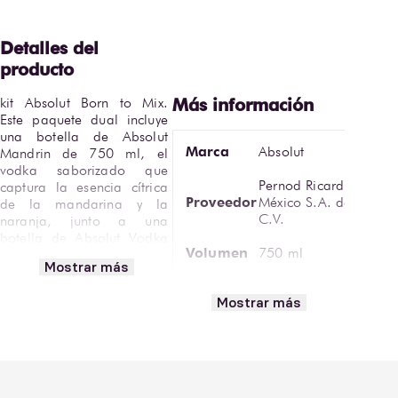
kit Absolut Born to Mix. 
Este paquete dual incluye 
una botella de Absolut 
Marca
Absolut
Mandrin de 750 ml, el 
vodka saborizado que 
Pernod Ricard
captura la esencia cítrica 
Proveedor
México S.A. de
de la mandarina y la 
C.V.
naranja, junto a una 
botella de Absolut Vodka 
Volumen
750 ml
Original de 200 ml, el 
Mostrar más
clásico sueco reconocido 
Copa Martini,
por su pureza excepcional. 
Mostrar más
Cristalería
Vaso Highball o
Ambos destilados cuentan 
Sugerida
Vaso Old
con una graduación de 
Fashioned
40% Alc. Vol.
Perfil frutal cítrico
Absolut Mandrin destaca 
complejo con un
por su perfil complejo y 
Gusto y