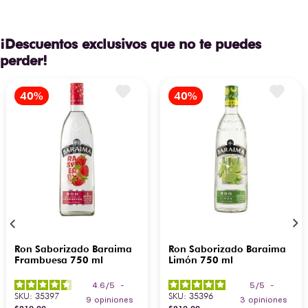
¡Descuentos exclusivos que no te puedes
perder!
Ron Saborizado Baraima
Ron Saborizado Baraima
Frambuesa 750 ml
Limón 750 ml
4.6
/
5
-
5
/
5
-
SKU
:
35397
SKU
:
35396
9
opiniones
3
opiniones