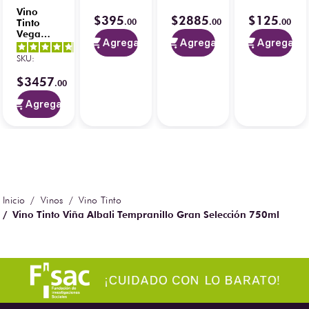
1
opiniones
750 ml
Ribera
Ensamble
Vino
del
Joven
$
395
$
2885
$
125
.
00
.
00
.
00
Tinto
Duero
Afrutado
Vega
750 ml
750 ml
Agregar
Agregar
Agregar
Sicilia
4.8
/
5
-
Alión
SKU
:
8
opiniones
Tempranillo
Ribera
$
3457
.
00
del
Duero
Agregar
750 ml
Vinos
Vino Tinto
Vino Tinto Viña Albali Tempranillo Gran Selección 750ml