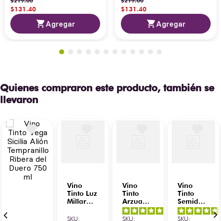
$
219
.
00
$
219
.
00
$
131
.
40
$
131
.
40
Agregar
Agregar
Quienes compraron este producto, también se
llevaron
Vino
Vino
Vino
Tinto Luz
Tinto
Tinto
Millar
Arzuaga
Semidulce
Roble
Reserva
Cuatro
5
/
5
-
Tempranillo
Especial
Soles
SKU
:
SKU
:
SKU
: