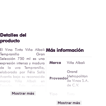
El Vino Tinto Viña Albali 
Tempranillo Gran 
Selección 750 ml es una 
Marca
Viña Albali
expresión intensa y madura 
de la uva Tempranillo, 
Grand
elaborado por Félix Solís 
Metropolitan
Avantis bajo su reconocida 
Proveedor
de Vinos S.A.
marca Viña Albali en 
de C.V.
España. Esta etiqueta 
destaca por su carácter 
Mostrar más
Tipo
Tinto
frutal profundo y su 
equilibrio entre frescura y 
Mostrar más
Variedad
Monovarietal
estructura.