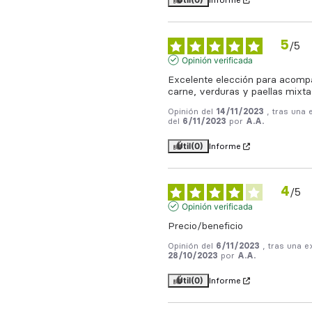
Informe
5
/
5
Opinión verificada
Excelente elección para acompa
carne, verduras y paellas mixta
Opinión del
14/11/2023
, tras una 
del
6/11/2023
por
A.A.
Útil
(0)
Informe
4
/
5
Opinión verificada
Precio/beneficio
Opinión del
6/11/2023
, tras una e
28/10/2023
por
A.A.
Útil
(0)
Informe