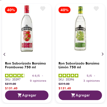
Ron Saborizado Baraima
Ron Saborizado Baraima
Frambuesa 750 ml
Limón 750 ml
4.6
/
5
-
5
/
5
-
SKU
:
35397
SKU
:
35396
9
opiniones
3
opiniones
$
219
.
00
$
219
.
00
$
131
.
40
$
131
.
40
Agregar
Agregar