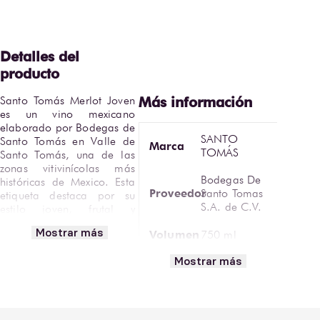
Santo Tomás Merlot Joven 
es un vino mexicano 
elaborado por Bodegas de 
SANTO
Santo Tomás en Valle de 
Marca
TOMÁS
Santo Tomás, una de las 
zonas vitivinícolas más 
Bodegas De
históricas de Mexico. Esta 
Proveedor
Santo Tomas
etiqueta destaca por su 
S.A. de C.V.
estilo joven, frutal y 
accesible, pensado para 
Mostrar más
Volumen
750 ml
disfrutar la expresión 
natural de la variedad 
Mostrar más
Graduación
Merlot.
13.5%
Alcohólica
Elaborado 100% con uva 
Tipo de
Merlot, presenta una 
Tinto
Vino
graduación alcohólica de 