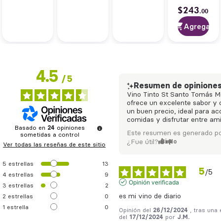
$
243
.
00
Agregar
4.5
/
5
Resumen de opinione
Vino Tinto St Santo Tomás M
ofrece un excelente sabor y 
un buen precio, ideal para a
comidas y disfrutar entre am
Basado en
24
opiniones
Este resumen es generado po
sometidas a control
¿Fue útil?
Sí
No
Ver todas las reseñas de este sitio
5
estrellas
13
5
/
5
4
estrellas
9
Opinión verificada
3
estrellas
2
es mi vino de diario
2
estrellas
0
1
estrella
0
Opinión del
26/12/2024
, tras una
del
17/12/2024
por
J.M.