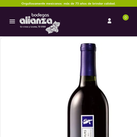
Orgullosamente mexicanos: más de 75 años de brindar calidad.
0