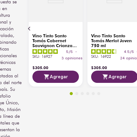
Barrica
casual. Se disfruta mejor 
uesta se
joven y no requiere 
 en
Temperatura
decantación.
ultura
de
16°C - 18°C
onal y
Servicio
icación
rolada,
País de
Vino Tinto Santo
Vino Tinto Santo
México
Tomás Cabernet
Tomás Merlot Joven
Origen
binando
Sauvignon Crianza
750 ml
ticas
750 ml
5
/
5
-
4.5
/
5
icionales
SKU
:
16927
SKU
:
16922
3
opiniones
24
opini
técnicas
$
305
.
00
$
305
.
00
ernas
tadas al
Agregar
Agregar
a del norte
país. Su
afolio
uye Único,
to, Misión
a línea de
etales que
esentan la
ución