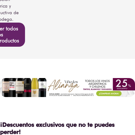
rica y
uctiva de
odega.
er todos
os
roductos
¡Descuentos exclusivos que no te puedes
perder!