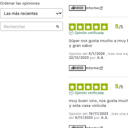
Ordenar las opiniones
Útil
(0)
Informe
5
/
5
Opinión verificada
Súper nos gusta mucho a muy b
y gran sabor
Opinión del
8/1/2024
, tras una ex
22/12/2023
por
A.A.
Útil
(0)
Informe
5
/
5
Opinión verificada
muy buen vino, nos gusta much
y esta casa vinícola
Opinión del
19/11/2023
, tras una 
del
9/11/2023
por
A.A.
Útil
(0)