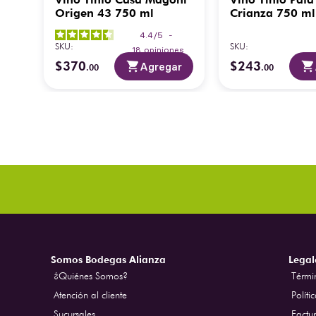
Origen 43 750 ml
Crianza 750 ml
4.4
/
5
-
SKU
:
SKU
:
es
18
opiniones
$
370
$
243
ar
Agregar
.
00
.
00
Somos Bodegas Alianza
Legal
¿Quiénes Somos?
Térmi
Atención al cliente
Políti
Sucursales
Factur