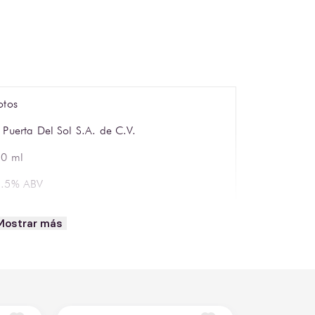
otos
 Puerta Del Sol S.A. de C.V.
0 ml
4.5% ABV
nto
Mostrar más
mpranillo
lor rojo cereza brillante con reflejos violáceos
omas de cereza, frambuesa, mora, vainilla y
geras notas tostadas