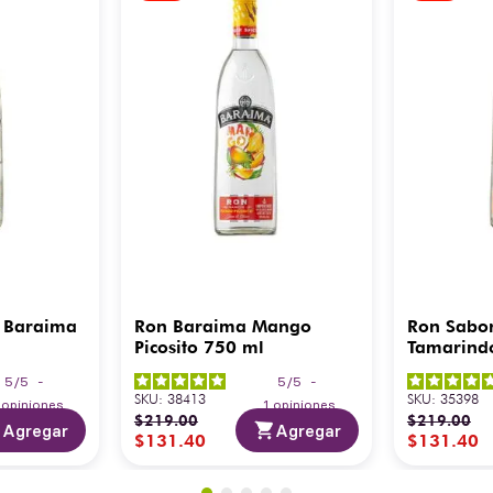
 Baraima
Ron Baraima Mango
Ron Sabo
Picosito 750 ml
Tamarind
5
/
5
-
5
/
5
-
SKU
:
38413
SKU
:
35398
3
opiniones
1
opiniones
$
219
.
00
$
219
.
00
Agregar
Agregar
$
131
.
40
$
131
.
40