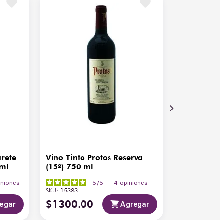
ca fresca con fruta roja madura, taninos suaves
final persistente con matices especiados
ble Francés, Roble Americano
°C - 18°C
paña
arete
Vino Tinto Protos Reserva
 ml
(15º) 750 ml
iniones
5
/
5
-
4
opiniones
SKU
:
15383
$
1300
.
00
egar
Agregar