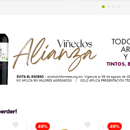
perder!