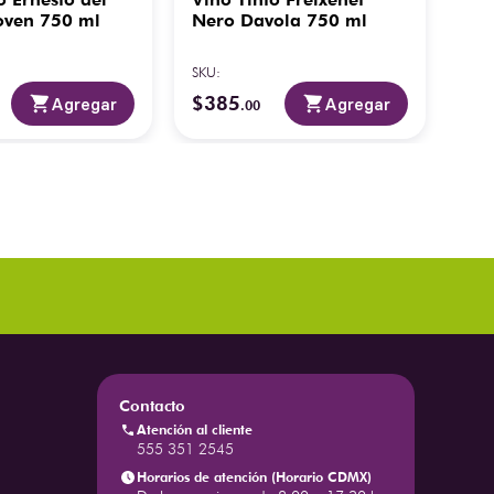
Joven 750 ml
Nero Davola 750 ml
75
SKU
:
SKU
:
$
385
$
4
Agregar
Agregar
.
00
Contacto
Atención al cliente
555 351 2545
Horarios de atención (Horario CDMX)