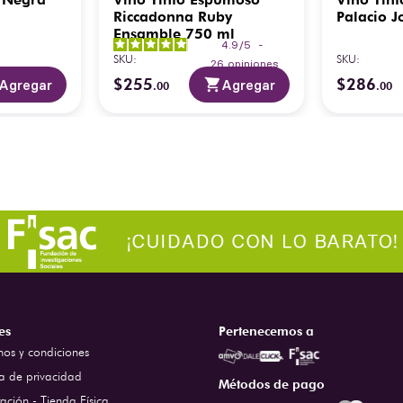
Riccadonna Ruby
Palacio 
Ensamble 750 ml
4.9
/
5
-
SKU
:
SKU
:
26
opiniones
$
255
$
286
Agregar
Agregar
.
00
.
00
es
Pertenecemos a
nos y condiciones
ca de privacidad
Métodos de pago
ación - Tienda Física