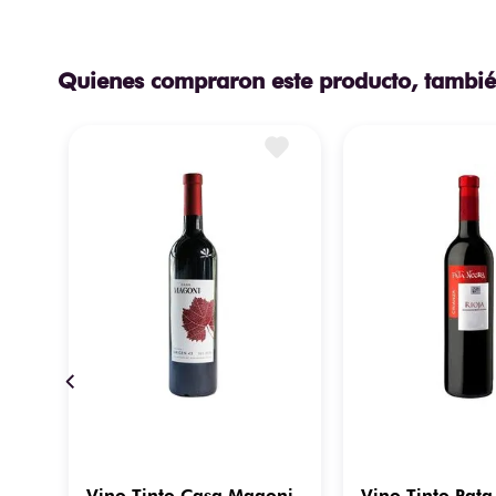
Quienes compraron este producto, tambié
i
Vino Tinto Casa Magoni
Vino Tinto Pat