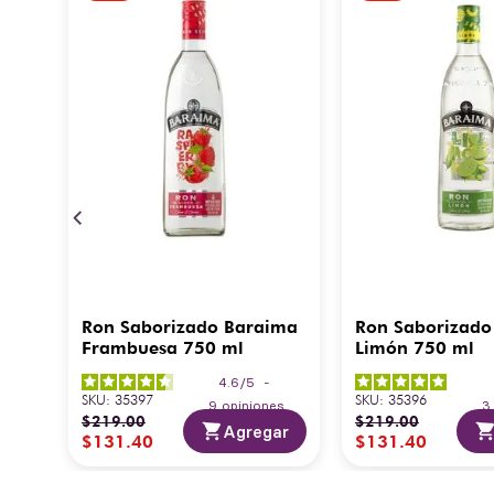
Ron Saborizado Baraima
Ron Saborizado
Frambuesa 750 ml
Limón 750 ml
4.6
/
5
-
SKU
:
35397
SKU
:
35396
9
opiniones
$
219
.
00
$
219
.
00
Agregar
$
131
.
40
$
131
.
40