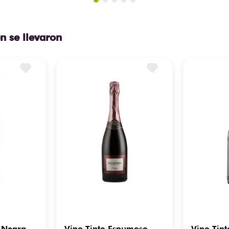
n se llevaron
a Negra
Vino Tinto Espumoso
Vino Tint