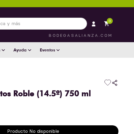
 más
0
BODEGASALIANZA.COM
s
Ayuda
Eventos
otos Roble (14.5º) 750 ml
Producto No disponible