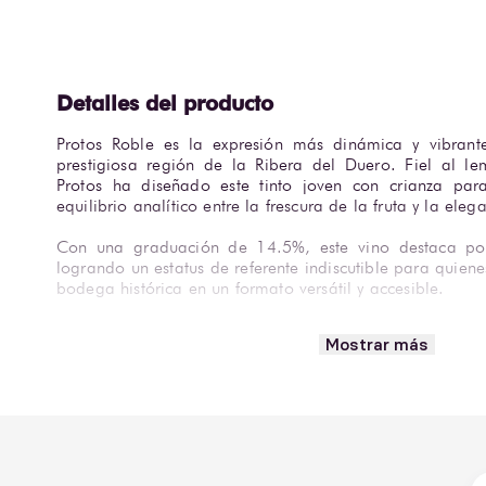
Protos Roble es la expresión más dinámica y vibrant
prestigiosa región de la Ribera del Duero. Fiel al le
Protos ha diseñado este tinto joven con crianza par
equilibrio analítico entre la frescura de la fruta y la el
Con una graduación de 14.5%, este vino destaca por 
logrando un estatus de referente indiscutible para quien
bodega histórica en un formato versátil y accesible.
En boca, se desenvuelve con una textura golosa y una ac
Mostrar más
a seguir disfrutando. Es un vino auténtico, que no finge 
con facilidad tanto a una comida informal como a un
entre amigos.
Su perfil sociable y estructurado lo convierte en el aco
embutidos y quesos semicurados.