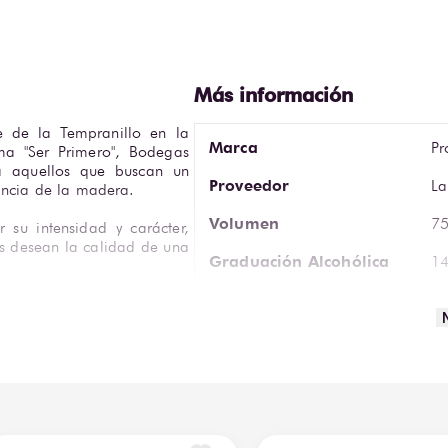
e de la Tempranillo en la 
Marca
Pr
ma "Ser Primero", Bodegas 
a aquellos que buscan un 
Proveedor
La
egancia de la madera.
Volumen
75
su intensidad y carácter, 
es desean la calidad de una 
Graduación Alcohólica
1
Tipo de Vino
Ti
idez equilibrada que invita 
su potencia y que se adapta 
Tipo de Uva
Te
a celebración espontánea 
Vista
Co
mpañante ideal para pastas, 
Ar
Aromática
li