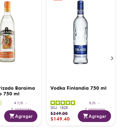
rizado Baraima
Vodka Finlandia 750 ml
o 750 ml
4.7
/
5
-
5
/
5
-
SKU
:
1828
3
opiniones
2
opiniones
$
249
.
00
Agregar
Agregar
$
149
.
40