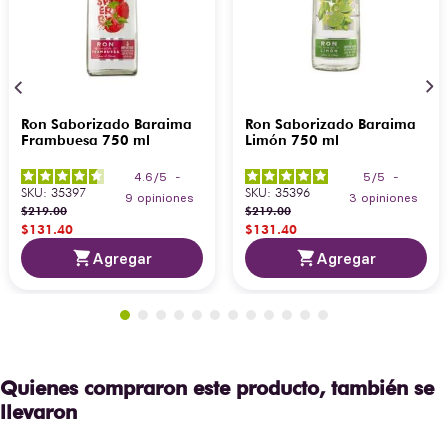
Ron Saborizado Baraima
Ron Saborizado Baraima
Frambuesa 750 ml
Limón 750 ml
4.6
/
5
-
5
/
5
-
SKU
:
35397
SKU
:
35396
9
opiniones
3
opiniones
$
219
.
00
$
219
.
00
$
131
.
40
$
131
.
40
Agregar
Agregar
Quienes compraron este producto, también se
llevaron