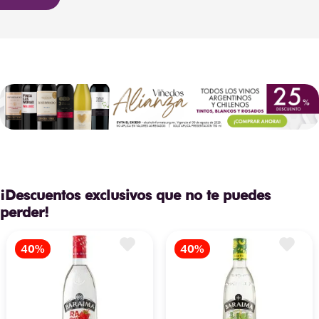
Tipo de
Roble Francés,
retrogusto largo y 
Barrica
Roble Americano
distinguido. Por su 
refinada estructura, es una 
Temperatura
opción excepcional para 
de
16°C - 18°C
elevar el maridaje de 
Servicio
cortes de carne magra a 
la parrilla, estofados 
País de
especiados, aves de caza, 
México
Origen
pastas con salsas trufadas 
o quesos semimaduros.
¡Descuentos exclusivos que no te puedes
perder!