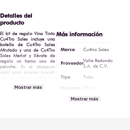
El kit de regalo Vino Tinto 
Cu4Tro Soles incluye una 
botella de Cu4Tro Soles 
Marca
Cu4tro Soles
Afrutado y una de Cu4Tro 
Soles Merlot y llévate de 
Valle Redondo
regalo un tierno oso de 
Proveedor
S.A. de C.V.
peluche.
 Es el obsequio 
ideal para quienes buscan 
Tipo
Tinto
una experiencia sensorial 
completa.
Mostrar más
Volumen
750 ml
El conjunto ofrece un 
Mostrar más
Graduación
contraste fascinante entre 
12.5%ABV
Alcohólica
la dulzura vibrante y la 
elegancia aterciopelada. 
Tipo de
El Merlot destaca por su 
Tinto
Vino
textura sedosa, notas de 
ciruela madura. Por su 