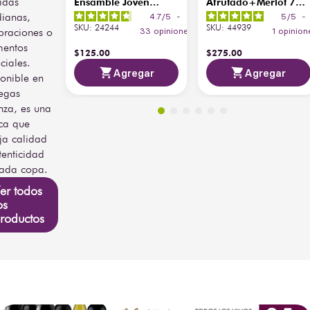
idas
Ensamble Joven
Afrutado+Merlot 750
Afrutado 750 ml
ml C/Oso De Peluche
dianas,
4.7
/
5
-
5
/
5
-
SKU
:
24244
SKU
:
44939
braciones o
33
opiniones
1
opinion
entos
$
125
.
00
$
275
.
00
ciales.
Agregar
Agregar
onible en
egas
nza, es una
ca que
eja calidad
tenticidad
ada copa.
er todos
os
roductos