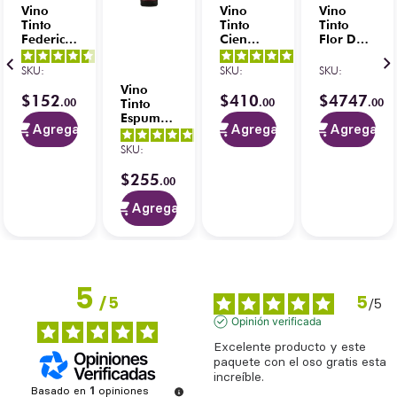
Vino
Vino
Vino
Tinto
Tinto
Tinto
Federico
Cien
Flor De
Paternina
Cabernet
Pingus
4.5
/
5
-
5
/
5
-
Tempranillo
Reserva
(14.5º)
SKU
:
SKU
:
SKU
:
11
opiniones
4
opiniones
750 ml
750 ml
750 ml
Vino
$
152
$
410
$
4747
.
00
.
00
.
00
Tinto
Espumoso
Agregar
Agregar
Agregar
Riccadonna
4.7
/
5
-
4.9
/
5
-
Ruby
SKU
:
3
opiniones
26
opiniones
Ensamble
750 ml
$
255
.
00
Agregar
5
5
/
5
/
5
Opinión verificada
Excelente producto y este 
paquete con el oso gratis esta 
increíble.
Basado en
1
opiniones