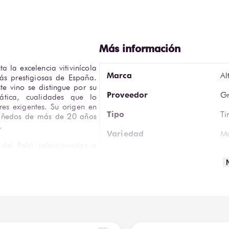
 la excelencia vitivinícola 
Marca
Al
s prestigiosas de España. 
e vino se distingue por su 
Proveedor
Gr
mática, cualidades que lo 
s exigentes. Su origen en 
Tipo
Ti
viñedos de más de 20 años 
.
Variedad
Mo
del País) seleccionadas a 
Tiempo de Añejamiento
14
rmentación controlada a 24-
barricas nuevas de roble 
Tipo de Uva
Te
la. A nivel sensorial, se 
ellos violáceos. En nariz 
Volumen
75
 cacao, tabaco y especias. 
ninos integrados, textura 
 de servicio se sitúa entre 