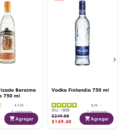
rizado Baraima
Vodka Finlandia 750 ml
o 750 ml
4.7
/
5
-
5
/
5
-
SKU
:
1828
3
opiniones
2
opiniones
$
249
.
00
Agregar
Agregar
$
149
.
40