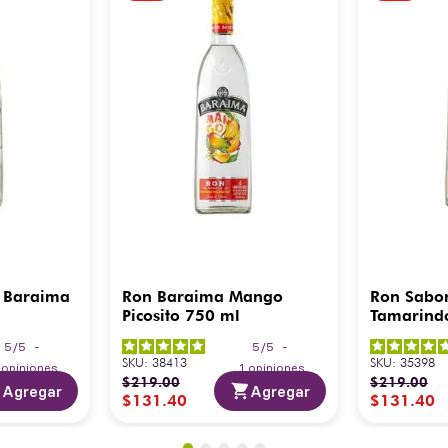
 Baraima
Ron Baraima Mango
Ron Sabo
Picosito 750 ml
Tamarind
5
/
5
-
5
/
5
-
SKU
:
38413
SKU
:
35398
3
opiniones
1
opiniones
$
219
.
00
$
219
.
00
Agregar
Agregar
$
131
.
40
$
131
.
40