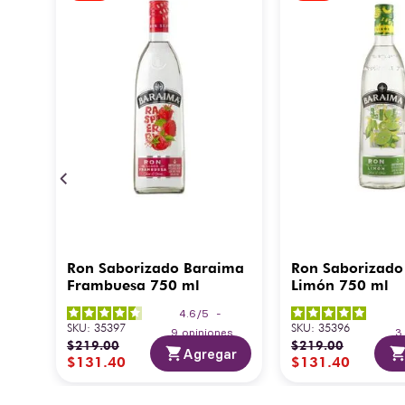
Ron Saborizado Baraima
Ron Saborizado
Frambuesa 750 ml
Limón 750 ml
4.6
/
5
-
SKU
:
35397
SKU
:
35396
9
opiniones
$
219
.
00
$
219
.
00
Agregar
$
131
.
40
$
131
.
40