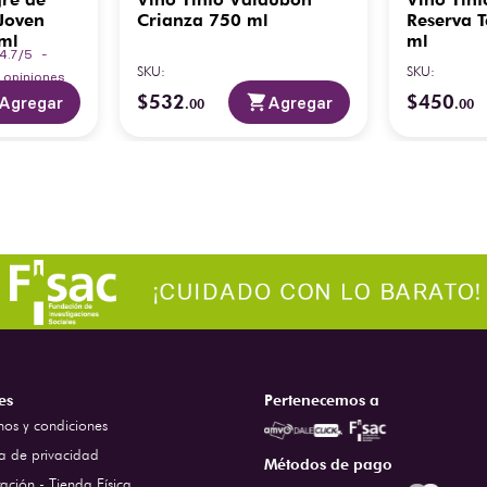
Joven
Crianza 750 ml
Reserva 
ml
ml
4.7
/
5
-
SKU
:
SKU
:
7
opiniones
$
532
$
450
Agregar
Agregar
.
00
.
00
es
Pertenecemos a
nos y condiciones
ca de privacidad
Métodos de pago
ación - Tienda Física