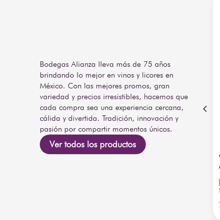
Este vino marida a la perfección con carnes de caz
castellanos y platos tradicionales intensos. Gracias a s
para cenas especiales, celebraciones familiares o c
Encuentra Vino Tinto Altos de Tamarón Crianza 750 ml 
tu experiencia gastronómica con un clásico contemporán
Bodegas Alianza lleva más de 75 años
brindando lo mejor en vinos y licores en
México. Con las mejores promos, gran
variedad y precios irresistibles, hacemos que
cada compra sea una experiencia cercana,
cálida y divertida. Tradición, innovación y
pasión por compartir momentos únicos.
Ver todos los productos