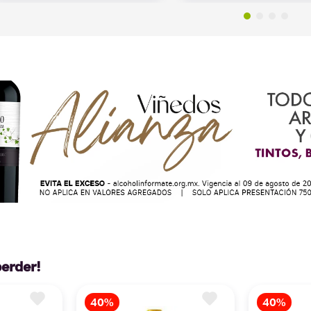
perder!