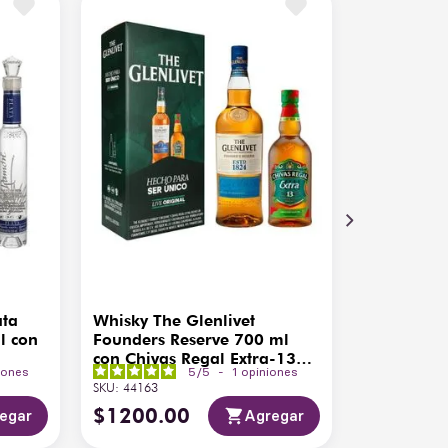
ata
Whisky The Glenlivet
l con
Founders Reserve 700 ml
con Chivas Regal Extra-13
iones
5
/
5
-
1
opiniones
200ml
SKU
:
44163
$
1200
.
00
egar
Agregar