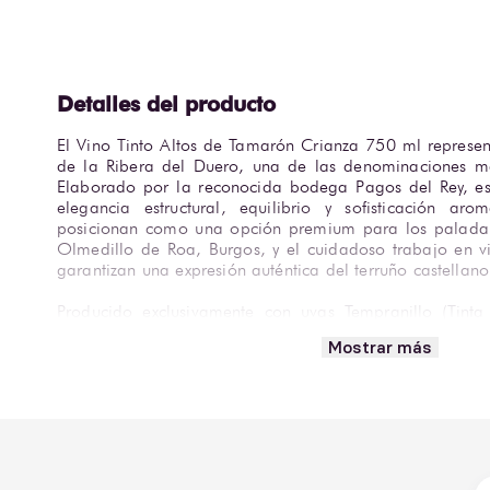
El Vino Tinto Altos de Tamarón Crianza 750 ml representa
de la Ribera del Duero, una de las denominaciones má
Elaborado por la reconocida bodega Pagos del Rey, est
elegancia estructural, equilibrio y sofisticación aro
posicionan como una opción premium para los paladare
Olmedillo de Roa, Burgos, y el cuidadoso trabajo en 
garantizan una expresión auténtica del terruño castellano
Producido exclusivamente con uvas Tempranillo (Tinta 
mano, el vino pasa por una maceración en frío y una fe
Mostrar más
26 °C. Su crianza se realiza durante 14 meses en 
americano, seguida de 9 meses de afinamiento en botel
presenta con un intenso color cereza granate con dest
ofrece un bouquet complejo con notas de frutas negras,
En boca es untuoso, de cuerpo medio a pleno, con ta
cremosa y un final largo y elegante. La temperatura ideal
16 °C y 17 °C.