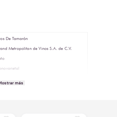
tos De Tamarón
and Metropolitan de Vinos S.A. de C.V.
nto
novarietal
 meses
Mostrar más
mpranillo
0 ml