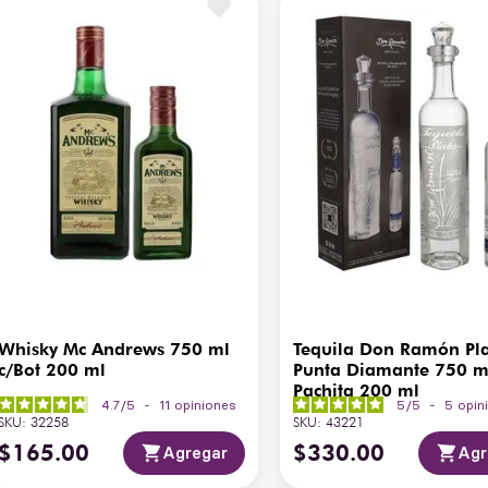
a, lechazo asado, guisos 
u perfil elegante, es ideal 
omo obsequio distinguido. 
en Bodegas Alianza y eleva 
eo.
Whisky Mc Andrews 750 ml
Tequila Don Ramón Pl
c/Bot 200 ml
Punta Diamante 750 m
Pachita 200 ml
4.7
/
5
-
11
opiniones
5
/
5
-
5
opin
SKU
:
32258
SKU
:
43221
$
165
.
00
$
330
.
00
Agregar
Agr