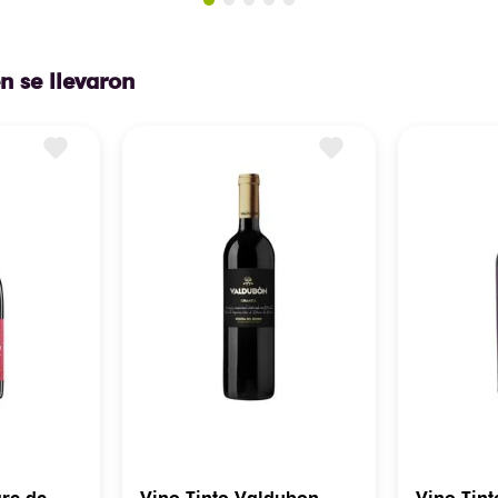
n se llevaron
gre de
Vino Tinto Valdubon
Vino Tint