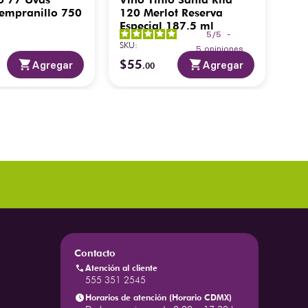
Tempranillo 750
120 Merlot Reserva
Ser
Especial 187.5 ml
75
5
/
5
-
SKU
:
SKU
:
5
opiniones
$
55
$
2
Agregar
Agregar
.
00
Contacto
Atención al cliente
555 351 2545
Horarios de atención (Horario CDMX)