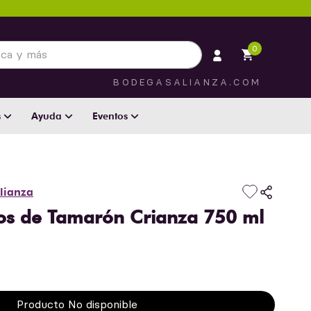
 más
0
BODEGASALIANZA.COM
s
Ayuda
Eventos
lianza
tos de Tamarón Crianza 750 ml
Producto No disponible