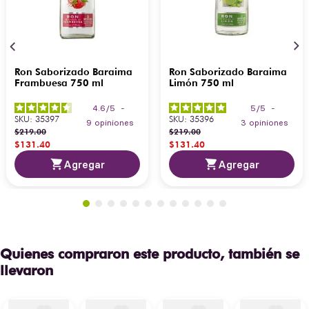
Ron Saborizado Baraima
Ron Saborizado Baraima
Frambuesa 750 ml
Limón 750 ml
4.6
/
5
-
5
/
5
-
SKU
:
35397
SKU
:
35396
9
opiniones
3
opiniones
$
219
.
00
$
219
.
00
$
131
.
40
$
131
.
40
Agregar
Agregar
Quienes compraron este producto, también se
llevaron