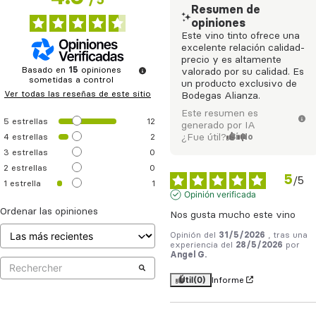
/
5
Resumen de
opiniones
Este vino tinto ofrece una
excelente relación calidad-
precio y es altamente
Basado en
15
opiniones
valorado por su calidad. Es
sometidas a control
un producto exclusivo de
Ver todas las reseñas de este sitio
Bodegas Alianza.
Este resumen es
5
estrellas
12
generado por IA
4
estrellas
2
¿Fue útil?
Sí
No
3
estrellas
0
2
estrellas
0
5
/
5
1
estrella
1
Opinión verificada
Ordenar las opiniones
Nos gusta mucho este vino
Opinión del
31/5/2026
, tras una
experiencia del
28/5/2026
por
Angel G.
Útil
(0)
Informe