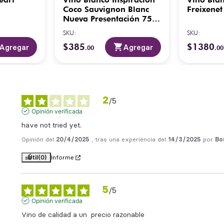
Coco Sauvignon Blanc
Freixenet
Nueva Presentación 750
ml
SKU
:
SKU
:
$
385
$
1380
Agregar
Agregar
.
00
.
00
2
/
5
Opinión verificada
have not tried yet.
Opinión del
20/4/2025
, tras una experiencia del
14/3/2025
por
Bo
Útil
(0)
Informe
5
/
5
Opinión verificada
Vino de calidad a un  precio razonable