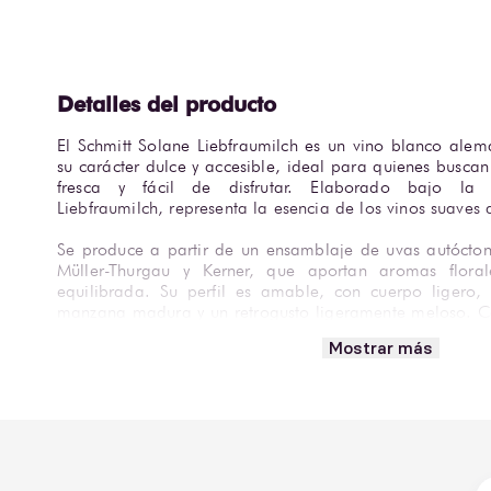
El Schmitt Solane Liebfraumilch es un vino blanco alem
su carácter dulce y accesible, ideal para quienes busca
fresca y fácil de disfrutar. Elaborado bajo la t
Liebfraumilch, representa la esencia de los vinos suaves
Se produce a partir de un ensamblaje de uvas autóctona
Müller-Thurgau y Kerner, que aportan aromas florale
equilibrada. Su perfil es amable, con cuerpo ligero, 
manzana madura y un retrogusto ligeramente meloso. Co
moderado, resulta versátil y agradable para el consumo 
Mostrar más
Perfecto para acompañar pescados, mariscos, quesos su
este vino debe servirse frío, entre 8-10°C, en copa de v
expresividad aromática. Una opción refrescante y elega
blanco dulce y tradicional de Alemania.