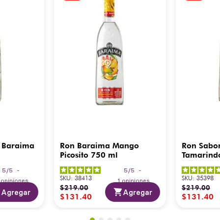
 Baraima
Ron Baraima Mango
Ron Sabo
Picosito 750 ml
Tamarind
5
/
5
-
5
/
5
-
SKU
:
38413
SKU
:
35398
3
opiniones
1
opiniones
$
219
.
00
$
219
.
00
Agregar
Agregar
$
131
.
40
$
131
.
40