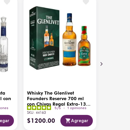
lce, fresco y con retrogusto meloso
A
C - 10°C
emania
ata
Whisky The Glenlivet
l con
Founders Reserve 700 ml
con Chivas Regal Extra-13
iones
5
/
5
-
1
opiniones
200ml
SKU
:
44163
$
1200
.
00
egar
Agregar