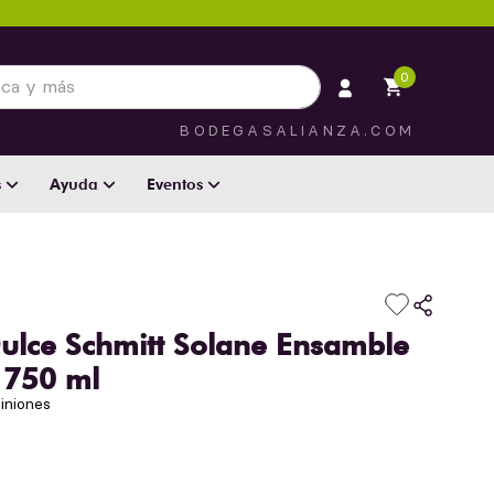
 más
0
BODEGASALIANZA.COM
s
Ayuda
Eventos
ulce Schmitt Solane Ensamble
 750 ml
iniones