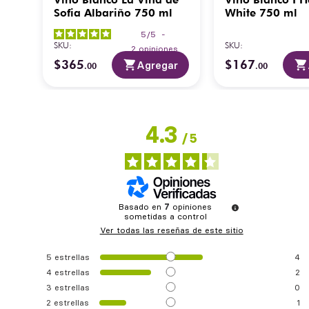
)
Sofia Albariño 750 ml
White 750 ml
5
/
5
-
SKU
:
SKU
:
2
opiniones
$
365
$
167
ar
Agregar
.
00
.
00
4.3
/
5
Basado en
7
opiniones
sometidas a control
Ver todas las reseñas de este sitio
5
estrellas
4
4
estrellas
2
3
estrellas
0
2
estrellas
1