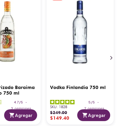
rizado Baraima
Vodka Finlandia 750 ml
o 750 ml
4.7
/
5
-
5
/
5
-
SKU
:
1828
3
opiniones
2
opiniones
$
249
.
00
Agregar
Agregar
$
149
.
40