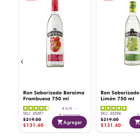
Ron Saborizado Baraima
Ron Saborizado
Frambuesa 750 ml
Limón 750 ml
4.6
/
5
-
SKU
:
35397
SKU
:
35396
9
opiniones
$
219
.
00
$
219
.
00
Agregar
$
131
.
40
$
131
.
40