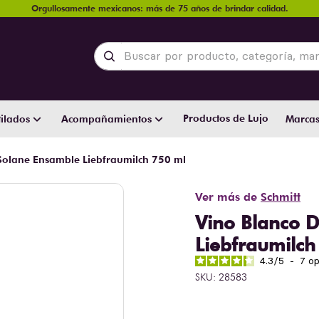
Orgullosamente mexicanos: más de 75 años de brindar calidad.
Buscar por producto, categoría, marca y
Productos de Lujo
ilados
Acompañamientos
Marca
 Solane Ensamble Liebfraumilch 750 ml
Ver más de
Schmitt
Vino Blanco D
Liebfraumilch
4.3
/
5
-
7
op
SKU
:
28583