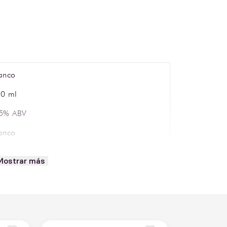
anco
0 ml
.5% ABV
anco
lvaner, Riesling, Müller-Thurgau, Kerner
Mostrar más
einhessen
lor amarillo pálido con reflejos verdosos
omas florales y frutales con notas de manzana y
locotón