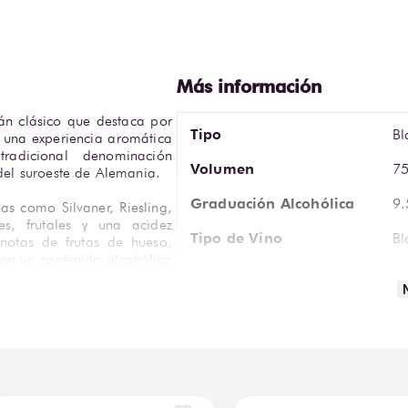
án clásico que destaca por 
Tipo
Bl
n una experiencia aromática 
radicional denominación 
Volumen
75
 del suroeste de Alemania.
Graduación Alcohólica
9
s como Silvaner, Riesling, 
s, frutales y una acidez 
Tipo de Vino
Bl
notas de frutas de hueso, 
n un contenido alcohólico 
Tipo de Uva
Si
cotidiano.
Región de Origen
Rh
aves y ensaladas frescas, 
ino blanco para resaltar su 
Vista
Co
nte para quienes buscan un 
Ar
Aromática
me