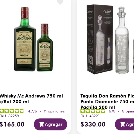
Gusto y Retrogusto
Du
Tipo de Barrica
N
Temperatura de Servicio
8°
País de Origen
Al
Whisky Mc Andrews 750 ml
Tequila Don Ramón Pl
c/Bot 200 ml
Punta Diamante 750 m
Pachita 200 ml
4.7
/
5
-
11
opiniones
5
/
5
-
5
opin
SKU
:
32258
SKU
:
43221
$
165
.
00
$
330
.
00
Agregar
Agr