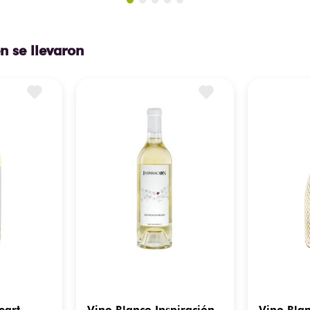
n se llevaron
eart
Vino Blanco Inspiración
Vino Bla