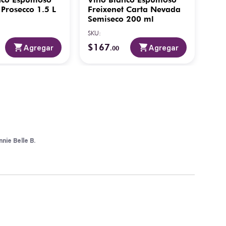
 Prosecco 1.5 L
Freixenet Carta Nevada
Méx
Semiseco 200 ml
ml
SKU
:
SKU
:
$
167
$
3
Agregar
Agregar
.
00
nnie Belle B.