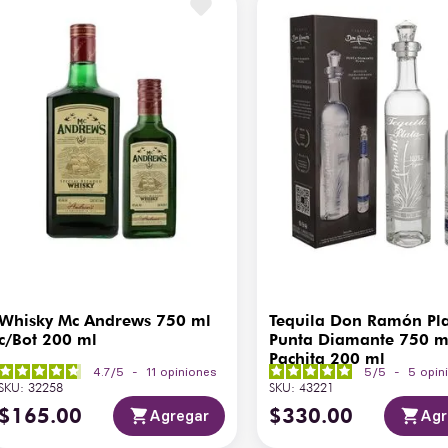
Whisky Mc Andrews 750 ml
Tequila Don Ramón Pl
c/Bot 200 ml
Punta Diamante 750 m
Pachita 200 ml
4.7
/
5
-
11
opiniones
5
/
5
-
5
opin
SKU
:
32258
SKU
:
43221
$
165
.
00
$
330
.
00
Agregar
Agr