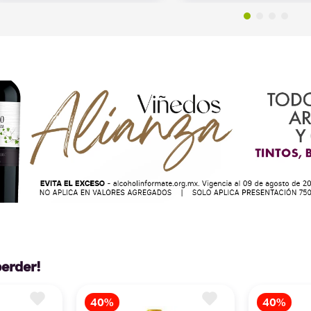
perder!