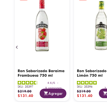
Ron Saborizado Baraima
Ron Saborizado
Frambuesa 750 ml
Limón 750 ml
4.6
/
5
-
SKU
:
35397
SKU
:
35396
9
opiniones
$
219
.
00
$
219
.
00
Agregar
$
131
.
40
$
131
.
40