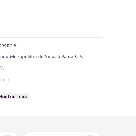
onopole
and Metropolitan de Vinos S.A. de C.V.
VA
anco
0 ml
Mostrar más
anco