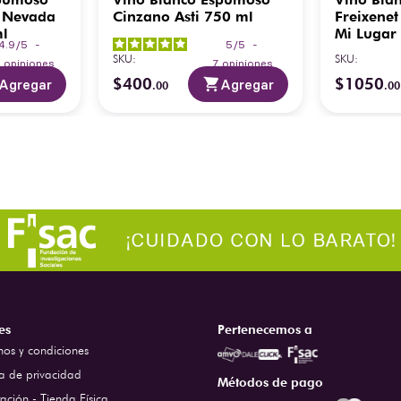
a Nevada
Cinzano Asti 750 ml
Freixenet
ml
Mi Lugar 
4.9
/
5
-
5
/
5
-
SKU
:
SKU
:
0
opiniones
7
opiniones
$
400
$
1050
Agregar
Agregar
.
00
.
00
es
Pertenecemos a
nos y condiciones
ca de privacidad
Métodos de pago
ación - Tienda Física