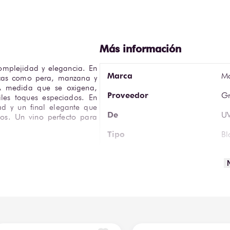
mplejidad y elegancia. En 
Marca
M
escas como pera, manzana y 
 A medida que se oxigena, 
Proveedor
Gr
les toques especiados. En 
ad y un final elegante que 
De
U
ecos. Un vino perfecto para 
Tipo
Bl
Volumen
75
 productos de inventario 
ales o de exhibición, estas 
Tipo de Vino
Bl
s en sus etiquetas, pero 
 son oportunidades únicas, 
ciones* 
n!