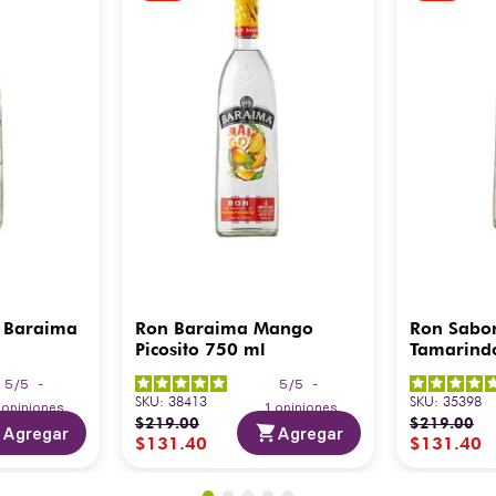
 Baraima
Ron Baraima Mango
Ron Sabo
Picosito 750 ml
Tamarind
5
/
5
-
5
/
5
-
SKU
:
38413
SKU
:
35398
3
opiniones
1
opiniones
$
219
.
00
$
219
.
00
Agregar
Agregar
$
131
.
40
$
131
.
40