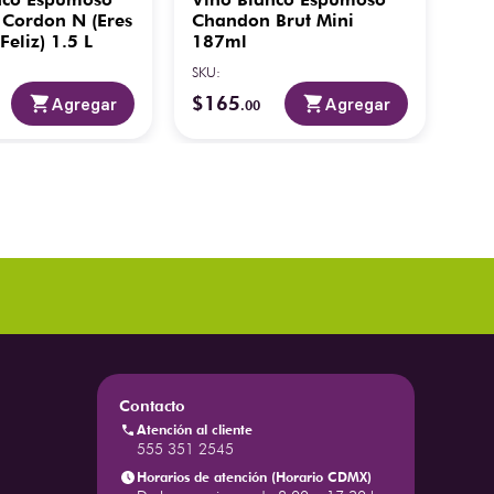
 Cordon N (Eres
Chandon Brut Mini
Ris
Feliz) 1.5 L
187ml
SKU
:
SKU
:
$
165
$
1
Agregar
Agregar
.
00
Contacto
Atención al cliente
555 351 2545
Horarios de atención (Horario CDMX)