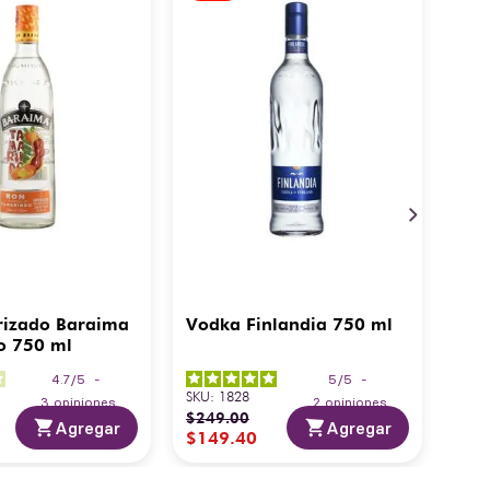
rizado Baraima
Vodka Finlandia 750 ml
o 750 ml
4.7
/
5
-
5
/
5
-
SKU
:
1828
3
opiniones
2
opiniones
$
249
.
00
Agregar
Agregar
$
149
.
40