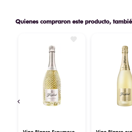
Quienes compraron este producto, tambié
o
Vino Blanco Espumoso
Vino Blanco e