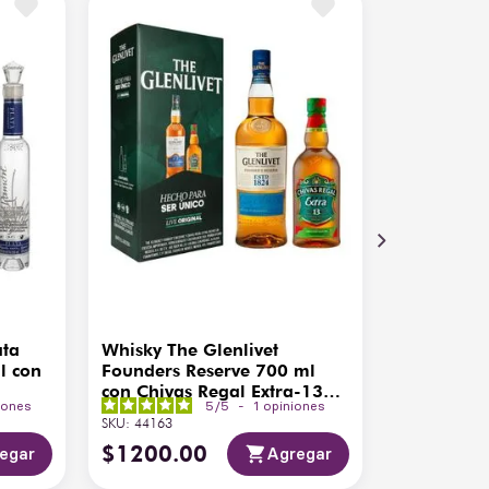
ata
Whisky The Glenlivet
l con
Founders Reserve 700 ml
con Chivas Regal Extra-13
iones
5
/
5
-
1
opiniones
200ml
SKU
:
44163
$
1200
.
00
egar
Agregar