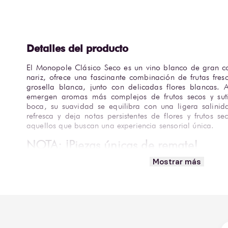
El Monopole Clásico Seco es un vino blanco de gran co
nariz, ofrece una fascinante combinación de frutas fr
grosella blanca, junto con delicadas flores blancas.
emergen aromas más complejos de frutos secos y suti
boca, su suavidad se equilibra con una ligera salinid
refresca y deja notas persistentes de flores y frutos s
aquellos que buscan una experiencia sensorial única. 
NOTA: ¡Piezas únicas de remate! 
Aprovecha esta oportunidad exclusiva para llevarte
Mostrar más
limitado a un valor preferencial. Al ser existencias fin
piezas pueden presentar detalles estéticos o marca
conservan intacta la calidad que buscas. Debido a que
la venta es definitiva y 
*No se aceptan cambios ni devolu
¡Asegura la tuya en Bodegas Alianza antes de que vuele