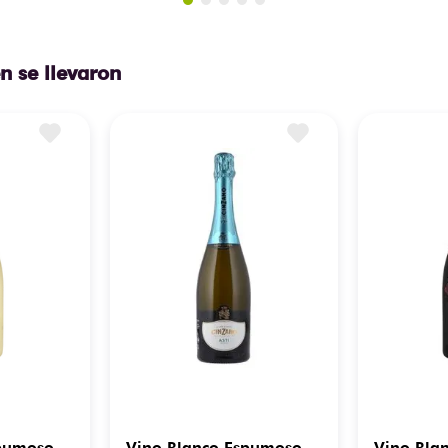
n se llevaron
spumoso
Vino Blanco Espumoso
Vino Bla