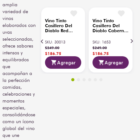
amplia
aperitivos ligeros o cocina 
Tipo de
especiada (india o tex-
variedad de
NA
Barrica
mex). Su temperatura de 
vinos
servicio recomendada es 
elaborados con
Temperatura
de 10–12 °C, resaltando 
uvas
de
10°C - 12°C
su frescura y carácter 
seleccionadas,
Servicio
frutal. Un vino accesible y 
ofrece sabores
refrescante, perfecto para 
Vino Tinto
Vino Tinto
País de
disfrutar en celebraciones 
intensos y
Casillero Del
Casillero Del
Chile
Origen
casuales o reuniones con 
Diablo Red
Diablo Cabernet
equilibrados
Blend Reserva
750 ml
amigos.
que
750 ml
SKU
:
30013
SKU
:
1653
acompañan a
$
249
.
00
$
249
.
00
la perfección
$
186
.
75
$
186
.
75
comidas,
Agregar
Agregar
celebraciones y
momentos
especiales,
consolidándose
como un ícono
global del vino
que une