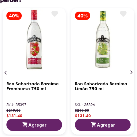
Ron Saborizado Baraima
Ron Saborizado Baraima
Frambuesa 750 ml
Limón 750 ml
SKU
:
35397
SKU
:
35396
$
219
.
00
$
219
.
00
$
131
.
40
$
131
.
40
Agregar
Agregar