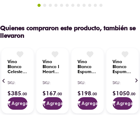
Quienes compraron este producto, también se
llevaron
Vino
Vino
Vino
Vino
Blanco
Blanco I
Blanco
Blanco
Celeste
Heart
Espumoso
Espumoso
Verdejo
White
Pata
Freixenet
750 ml
750 ml
Negra
Cordon
SKU
:
SKU
:
SKU
:
SKU
: