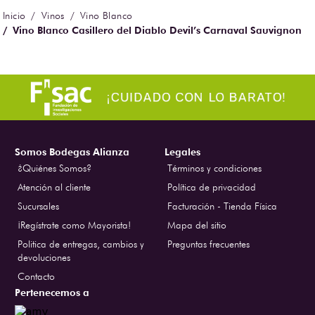
Brut 750
N ( Tú mi
ml
mejor
$
385
$
167
$
198
$
1050
.
00
.
00
.
00
.
00
historia)
1.5 L
Agregar
Agregar
Agregar
Agregar
Vinos
Vino Blanco
Vino Blanco Casillero del Diablo Devil’s Carnaval Sauvignon
Blanc 750 ml
Somos Bodegas Alianza
Legales
¿Quiénes Somos?
Términos y condiciones
Atención al cliente
Política de privacidad