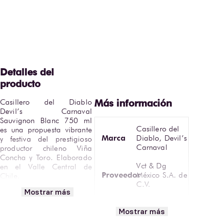
Casillero del Diablo 
Devil’s Carnaval 
Sauvignon Blanc 750 ml 
Casillero del
es una propuesta vibrante 
Marca
Diablo, Devil’s
y festiva del prestigioso 
Carnaval
productor chileno Viña 
Concha y Toro. Elaborado 
Vct & Dg
en el Valle Central de 
Proveedor
México S.A. de
Chile.
C.V.
Mostrar más
Vinificado a partir de uvas 
Tipo
Blanco
100% Sauvignon Blanc, 
Mostrar más
este vino no pasa por 