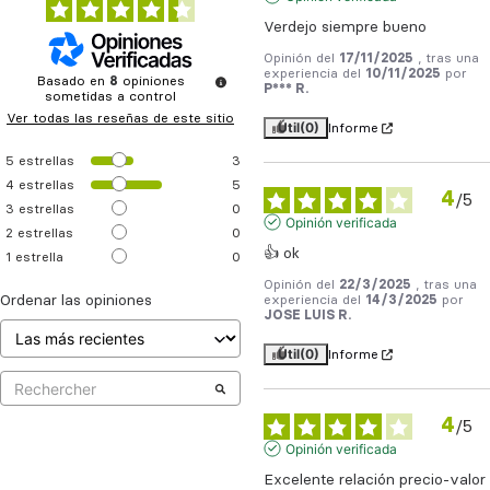
Verdejo siempre bueno
Opinión del
17/11/2025
, tras una
experiencia del
10/11/2025
por
Basado en
8
opiniones
P*** R.
sometidas a control
Ver todas las reseñas de este sitio
Útil
(0)
Informe
5
estrellas
3
4
estrellas
5
4
/
5
3
estrellas
0
Opinión verificada
2
estrellas
0
👍 ok
1
estrella
0
Opinión del
22/3/2025
, tras una
Ordenar las opiniones
experiencia del
14/3/2025
por
JOSE LUIS R.
Útil
(0)
Informe
4
/
5
Opinión verificada
Excelente relación precio-valor