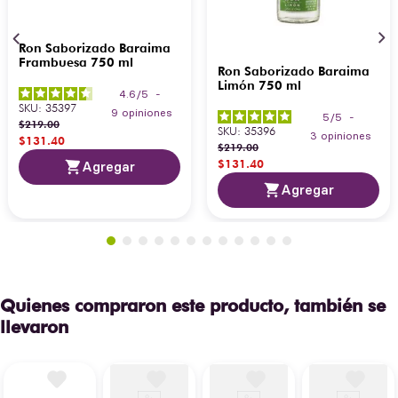
Ron Saborizado Baraima
Frambuesa 750 ml
Ron Saborizado Baraima
Limón 750 ml
4.6
/
5
-
SKU
:
35397
9
opiniones
5
/
5
-
$
219
.
00
SKU
:
35396
3
opiniones
$
131
.
40
$
219
.
00
$
131
.
40
Agregar
Agregar
Quienes compraron este producto, también se
llevaron