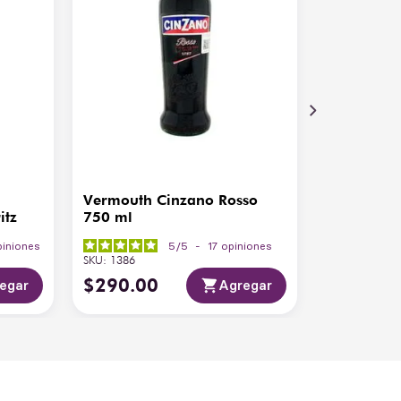
Vermouth Cinzano Rosso
itz
750 ml
piniones
5
/
5
-
17
opiniones
SKU
:
1386
$
290
.
00
egar
Agregar