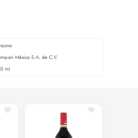
nzano
mpari México S.A. de C.V.
0 ml