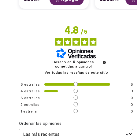
4.8
/
5
Basado en
6
opiniones
sometidas a control
Ver todas las reseñas de este sitio
5
estrellas
5
4
estrellas
1
3
estrellas
0
2
estrellas
0
1
estrella
0
Ordenar las opiniones