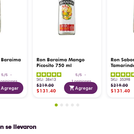
 Baraima
Ron Baraima Mango
Ron Sabo
Picosito 750 ml
Tamarind
5
/
5
-
5
/
5
-
SKU
:
38413
SKU
:
35398
3
opiniones
1
opiniones
$
219
.
00
$
219
.
00
Agregar
Agregar
$
131
.
40
$
131
.
40
n se llevaron