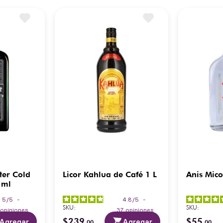
ter Cold
Licor Kahlua de Café 1 L
Anis Mic
 ml
5
/
5
-
4.8
/
5
-
SKU
:
SKU
:
opiniones
37
opiniones
$
239
$
55
Agregar
Agregar
.
00
.
00