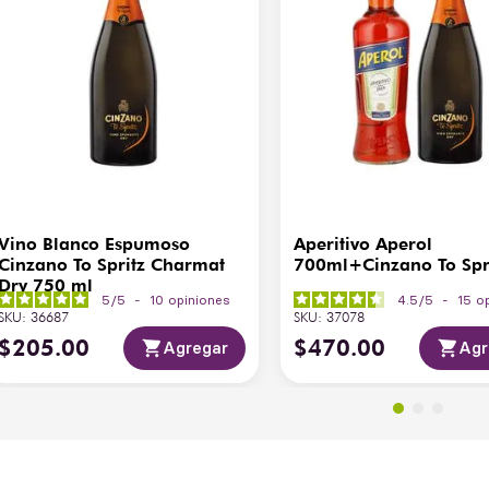
Vino Blanco Espumoso
Aperitivo Aperol
Cinzano To Spritz Charmat
700ml+Cinzano To Spr
Dry 750 ml
5
/
5
-
10
opiniones
4.5
/
5
-
15
o
SKU
:
36687
SKU
:
37078
$
205
.
00
$
470
.
00
Agregar
Agr