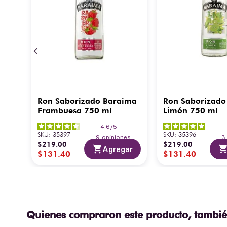
Ron Saborizado Baraima
Ron Saborizado
Frambuesa 750 ml
Limón 750 ml
4.6
/
5
-
SKU
:
35397
SKU
:
35396
9
opiniones
$
219
.
00
$
219
.
00
Agregar
$
131
.
40
$
131
.
40
Quienes compraron este producto, tambié