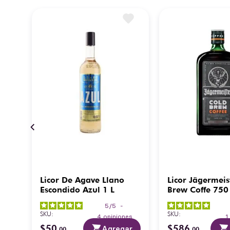
700
Licor De Agave Llano
Licor Jägermeis
Escondido Azul 1 L
Brew Coffe 750
5
/
5
-
SKU
:
SKU
:
es
4
opiniones
1
$
50
$
586
ar
Agregar
.
00
.
00