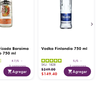
rizado Baraima
Vodka Finlandia 750 ml
o 750 ml
4.7
/
5
-
5
/
5
-
SKU
:
1828
3
opiniones
2
opiniones
$
249
.
00
Agregar
Agregar
$
149
.
40