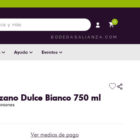
 más
0
BODEGASALIANZA.COM
s
Ayuda
Eventos
zano Dulce Bianco 750 ml
iniones
Ver medios de pago