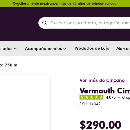
Orgullosamente mexicanos: más de 75 años de brindar calidad.
Buscar por producto, categoría, marca y
Productos de Lujo
ilados
Acompañamientos
Marca
co 750 ml
Ver más de
Cinzano
Vermouth Cin
4.8
/
5
-
6
op
SKU
:
14042
$
290
.
00