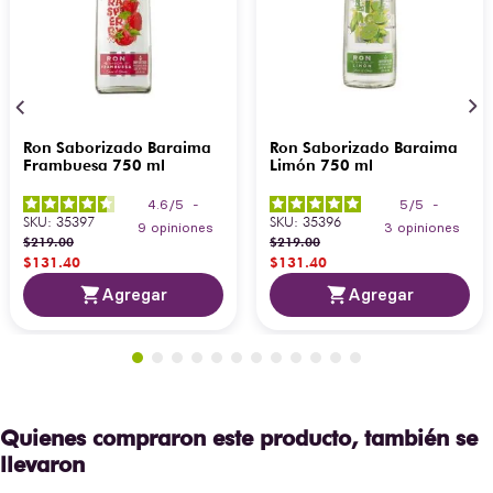
Ron Saborizado Baraima
Ron Saborizado Baraima
Frambuesa 750 ml
Limón 750 ml
4.6
/
5
-
5
/
5
-
SKU
:
35397
SKU
:
35396
9
opiniones
3
opiniones
$
219
.
00
$
219
.
00
$
131
.
40
$
131
.
40
Agregar
Agregar
Quienes compraron este producto, también se
llevaron