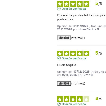
5
/
5
Opinión verificada
Excelente producto! La compra l
problemas.
Opinión del
31/1/2026
, tras una e
25/1/2026
por
Juan Carlos G.
Útil
(0)
Informe
5
/
5
Opinión verificada
Buen tequila
Opinión del
17/12/2025
, tras una 
del
9/11/2025
por
D*** B.
Útil
(0)
Informe
4
/
5
Opinión verificada