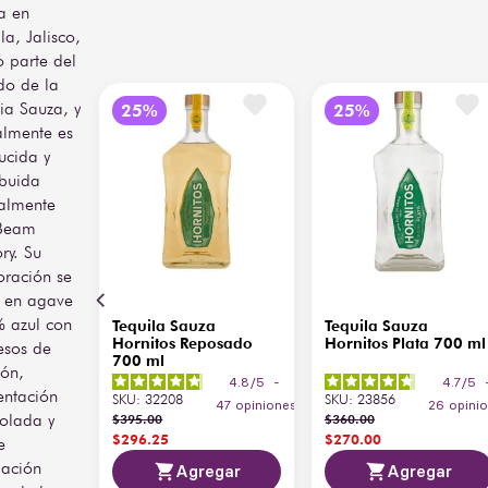
a en
Beam Suntory
un toque floral. En boca es 
la, Jalisco,
Proveedor
México S. de
seco, balanceado y de 
R.L. de C.V.
 parte del
final limpio, con un 
carácter brillante y 
do de la
Volumen
1 L
refrescante.
ia Sauza, y
almente es
Ideal para disfrutar solo o 
ucida y
como base de cocteles 
ibuida
clásicos como la 
almente
Margarita, la Paloma o el 
Tequila Sunrise, Sauza 
Beam
Hornitos Plata se 
ry. Su
recomienda servir a 16–18 
oración se
°C en copa tequilera o 
 en agave
caballito. Su formato de 1 
 azul con
Tequila Sauza
Tequila Sauza
litro lo convierte en la 
Hornitos Reposado
Hornitos Plata 700 ml
esos de
elección perfecta para 
700 ml
ión,
compartir momentos con 
4.8
/
5
-
4.7
/
5
un tequila genuinamente 
entación
SKU
:
32208
SKU
:
23856
47
opiniones
26
opini
mexicano.
rolada y
$
395
.
00
$
360
.
00
$
296
.
25
$
270
.
00
e
lación
Agregar
Agregar