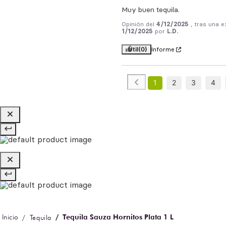
Muy buen tequila.
Opinión del
4/12/2025
, tras una e
1/12/2025
por
L.D.
Útil
(0)
Informe
1
2
3
4
Tequila Sauza Hornitos Plata 1 L
Tequila