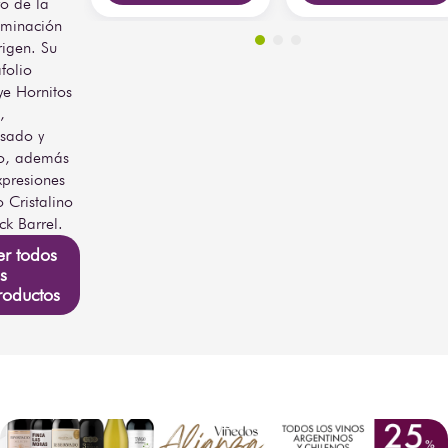
ro de la
minación
rigen. Su
folio
ye Hornitos
,
sado y
o, además
xpresiones
 Cristalino
ck Barrel.
er todos
s
roductos