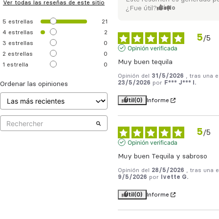
Ver todas las reseñas de este sitio
¿Fue útil?
Sí
No
5
estrellas
21
4
estrellas
2
5
/
5
3
estrellas
0
Opinión verificada
2
estrellas
0
Muy buen tequila
1
estrella
0
Opinión del
31/5/2026
, tras una 
23/5/2026
por
F*** J*** I.
Ordenar las opiniones
Útil
(0)
Informe
5
/
5
Opinión verificada
Muy buen Tequila y sabroso
Opinión del
28/5/2026
, tras una 
9/5/2026
por
Ivette G.
Útil
(0)
Informe