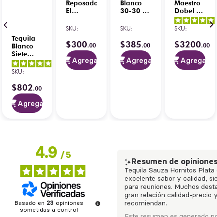
Reposado
Blanco
Maestro
El
30-30 1
Dobel 50
Tequileño
Litro
Extra
750 ml
Añejo
SKU
:
SKU
:
SKU
:
Cristalino
Tequila
700 ml
$
300
$
385
$
3200
.
00
.
00
.
00
Blanco
con Kit
Siete
Copa
Agregar
Agregar
Agregar
Leguas
4.9
/
5
-
Nueva
SKU
:
19
opiniones
Presentación
1 Litro
$
802
.
00
Agregar
4.9
/
5
Resumen de opinione
Tequila Sauza Hornitos Plata
excelente sabor y calidad, si
para reuniones. Muchos dest
gran relación calidad-precio y
Basado en
23
opiniones
recomiendan.
sometidas a control
Este resumen es generado po