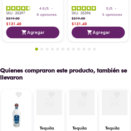
4.6
/
5
-
5
/
5
-
SKU
:
35397
SKU
:
35396
9
opiniones
3
opiniones
$
219
.
00
$
219
.
00
$
131
.
40
$
131
.
40
Agregar
Agregar
Quienes compraron este producto, también se
llevaron
Tequila
Tequila
Tequila