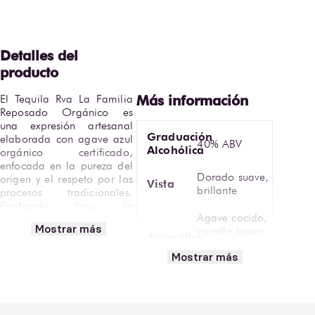
El Tequila Rva La Familia 
Reposado Orgánico es 
una expresión artesanal 
Graduación
elaborada con agave azul 
40% ABV
Alcohólica
orgánico certificado, 
enfocada en la pureza del 
Dorado suave,
origen y el respeto por los 
Vista
brillante
procesos tradicionales. 
Producido bajo la 
Agave cocido,
Denominación de Origen 
Mostrar más
vainilla ligera,
Tequila, combina prácticas 
Aromática
caramelo sutil,
responsables con un perfil 
Mostrar más
notas herbales
sensorial equilibrado y 
elegante.
Temperatura
de
14°– 16 °C
Reposado en barricas de 
Servicio
roble, presenta un color 