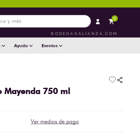
 más
0
BODEGASALIANZA.COM
s
Ayuda
Eventos
co Mayenda 750 ml
Ver medios de pago