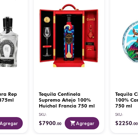
ura Rep
Tequila Centinela
Tequila C
 375ml
Supremo Añejo 100%
100% Can
Huichol Francia 750 ml
750 ml
SKU
:
SKU
:
$
7900
$
2250
Agregar
Agregar
.
00
.
00