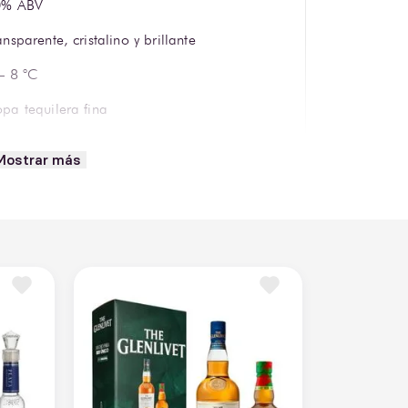
0% ABV
ansparente, cristalino y brillante
– 8 °C
pa tequilera fina
mpari México S.A. de C.V.
Mostrar más
quila
0 ml