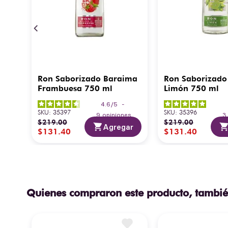
Ron Saborizado Baraima
Ron Saborizado
Frambuesa 750 ml
Limón 750 ml
4.6
/
5
-
SKU
:
35397
SKU
:
35396
9
opiniones
$
219
.
00
$
219
.
00
Agregar
$
131
.
40
$
131
.
40
Quienes compraron este producto, tambié