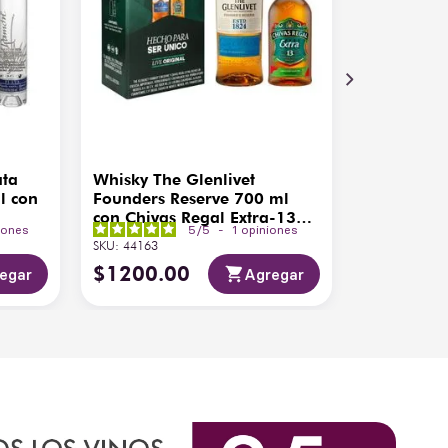
ata
Whisky The Glenlivet
l con
Founders Reserve 700 ml
con Chivas Regal Extra-13
iones
5
/
5
-
1
opiniones
200ml
SKU
:
44163
$
1200
.
00
egar
Agregar