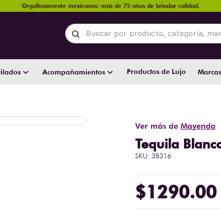
Orgullosamente mexicanos: más de 75 años de brindar calidad.
Buscar por producto, categoría, marca y
Productos de Lujo
ilados
Acompañamientos
Marca
Ver más de
Mayenda
Tequila Blan
SKU
:
38316
$
1290
.
00