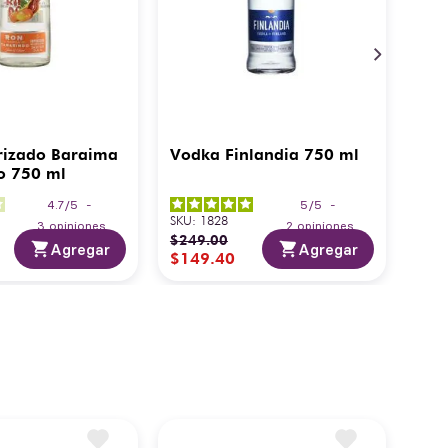
rizado Baraima
Vodka Finlandia 750 ml
o 750 ml
4.7
/
5
-
5
/
5
-
SKU
:
1828
3
opiniones
2
opiniones
$
249
.
00
Agregar
Agregar
$
149
.
40