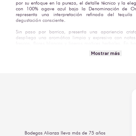
por su enfoque en la pureza, el detalle técnico y la ele
con 100% agave azul bajo la Denominación de Orig
representa una interpretación refinada del tequil
degustación consciente.
Sin paso por barrica, presenta una apariencia cristal
despliega una aromática limpia y expresiva con notas 
frescos, flores blancas y ligeros matices herbales. En b
cuerpo medio, con un dulzor natural bien integrado, fres
Mostrar más
largo, limpio y elegante.
Ideal para disfrutarse solo, ligeramente frío o en co
donde se busca un tequila blanco con fineza y carácter
consumidores que valoran la calidad, la estética y la ex
Bodegas Alianza lleva más de 75 años