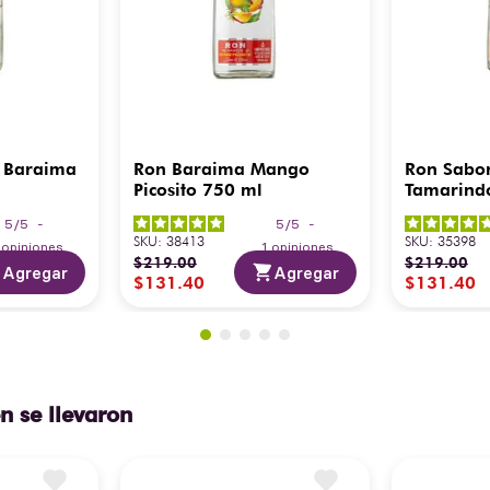
 Baraima
Ron Baraima Mango
Ron Sabo
Picosito 750 ml
Tamarind
5
/
5
-
5
/
5
-
SKU
:
38413
SKU
:
35398
3
opiniones
1
opiniones
$
219
.
00
$
219
.
00
Agregar
Agregar
$
131
.
40
$
131
.
40
n se llevaron