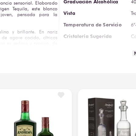
Graduación Alcohólica
4
gancia sensorial. Elaborado 
en Tequila, este blanco 
Vista
Tr
a joven, pensada para la 
Temperatura de Servicio
6°
ina y brillante. En nariz 
Cristalería Sugerida
Co
de agave cocido, cítricos 
oca es sedoso y preciso, de 
Proveedor
Ca
cura equilibrada y un final 
De
Te
ctelería premium de autor 
Volumen
75
. Una propuesta dirigida a 
presión pura del agave.