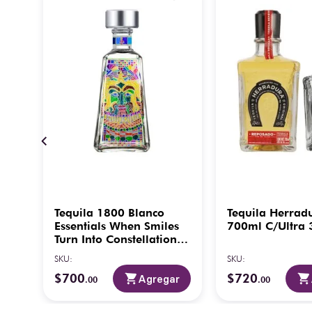
Tequila 1800 Blanco
Tequila Herrad
Essentials When Smiles
700ml C/Ultra
Turn Into Constellations
750 ml
SKU
:
SKU
:
es
$
700
$
720
ar
Agregar
.
00
.
00