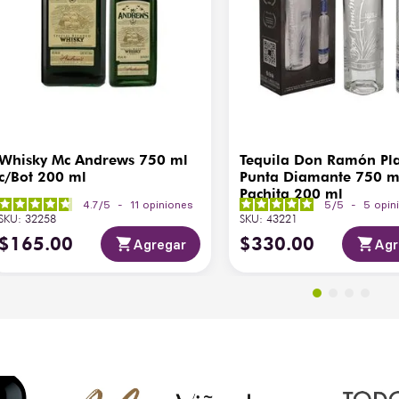
Whisky Mc Andrews 750 ml
Tequila Don Ramón Pl
c/Bot 200 ml
Punta Diamante 750 m
Pachita 200 ml
4.7
/
5
-
11
opiniones
5
/
5
-
5
opin
SKU
:
32258
SKU
:
43221
$
165
.
00
$
330
.
00
Agregar
Agr