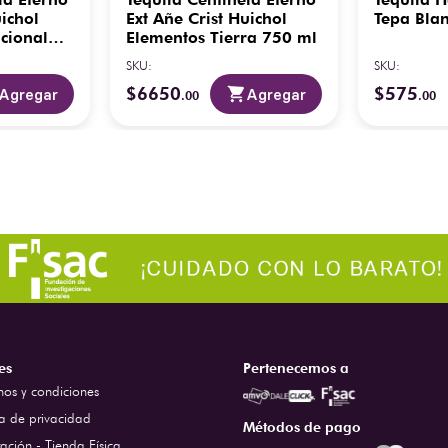
uichol
Ext Añe Crist Huichol
Tepa Bla
cional
Elementos Tierra 750 ml
SKU
:
SKU
:
$
6650
$
575
Agregar
Agregar
.
00
.
00
es
Pertenecemos a
nos y condiciones
ca de privacidad
Métodos de pago
ación - Tienda Física