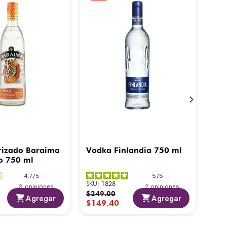
rizado Baraima
Vodka Finlandia 750 ml
o 750 ml
4.7
/
5
-
5
/
5
-
SKU
:
1828
3
opiniones
2
opiniones
$
249
.
00
Agregar
Agregar
$
149
.
40