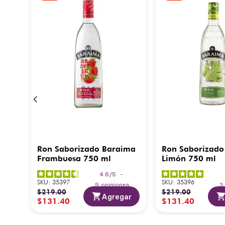
Ron Saborizado Baraima
Ron Saborizado
Frambuesa 750 ml
Limón 750 ml
4.6
/
5
-
SKU
:
35397
SKU
:
35396
9
opiniones
$
219
.
00
$
219
.
00
Agregar
$
131
.
40
$
131
.
40