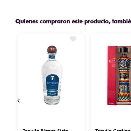
Quienes compraron este producto, tambié
ico
Tequila Blanco Siete
Tequila Centine