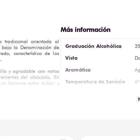
 tradicional orientada al 
Graduación Alcohólica
3
o bajo la Denominación de 
ado, característico de los 
Vista
Do
.
Aromática
Ag
illa y agradable con notas 
venientes del abocado. En 
Temperatura de Servicio
6°
n balance entre dulzor y 
Cristalería Sugerida
Va
charros negros o tequila 
Proveedor
Ag
cional lo convierte en una 
De
Te
Volumen
70