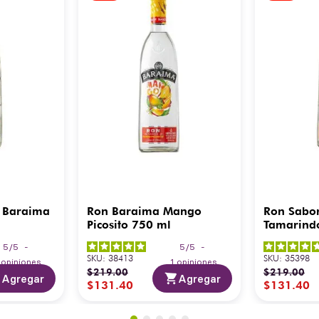
 Baraima
Ron Baraima Mango
Ron Sabo
Picosito 750 ml
Tamarind
5
/
5
-
5
/
5
-
SKU
:
38413
SKU
:
35398
3
opiniones
1
opiniones
$
219
.
00
$
219
.
00
Agregar
Agregar
$
131
.
40
$
131
.
40