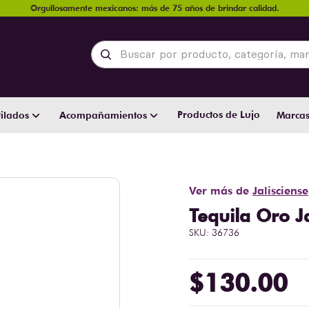
Orgullosamente mexicanos: más de 75 años de brindar calidad.
Buscar por producto, categoría, marca y
Productos de Lujo
ilados
Acompañamientos
Marca
Ver más de
Jalisciense
Tequila Oro J
SKU
:
36736
$
130
.
00