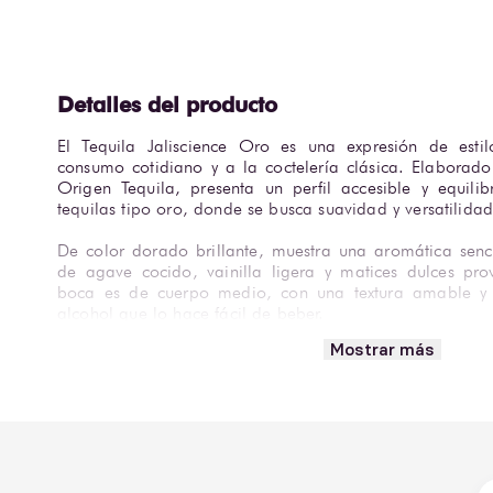
El Tequila Jaliscience Oro es una expresión de estilo
consumo cotidiano y a la coctelería clásica. Elaborad
Origen Tequila, presenta un perfil accesible y equilibr
tequilas tipo oro, donde se busca suavidad y versatilidad
De color dorado brillante, muestra una aromática senc
de agave cocido, vainilla ligera y matices dulces pro
boca es de cuerpo medio, con una textura amable y u
alcohol que lo hace fácil de beber.
Mostrar más
Es ideal para mezclas tradicionales como palomas, 
sunrise, así como para consumo con hielo. Su perfil fun
opción práctica para barras y reuniones informales.