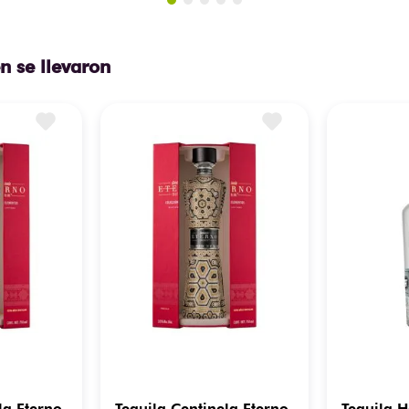
n se llevaron
la Eterno
Tequila Centinela Eterno
Tequila 