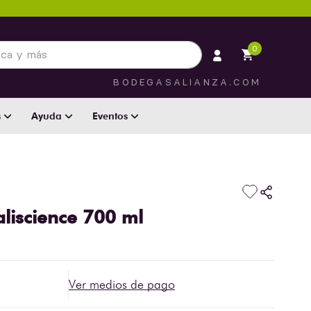
 más
0
BODEGASALIANZA.COM
s
Ayuda
Eventos
aliscience 700 ml
Ver medios de pago