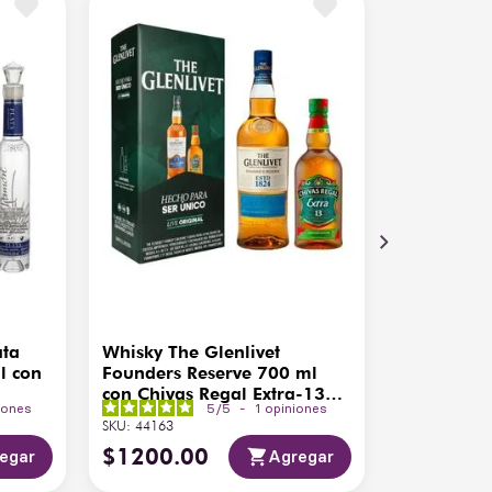
ata
Whisky The Glenlivet
l con
Founders Reserve 700 ml
con Chivas Regal Extra-13
iones
5
/
5
-
1
opiniones
200ml
SKU
:
44163
$
1200
.
00
egar
Agregar