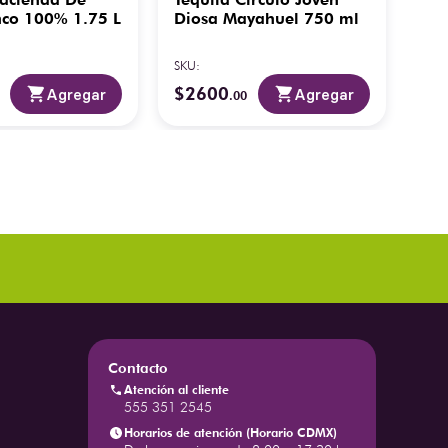
nco 100% 1.75 L
Diosa Mayahuel 750 ml
Re
SKU
:
SKU
:
$
2600
$
1
Agregar
Agregar
.
00
Contacto
Atención al cliente
555 351 2545
Horarios de atención (Horario CDMX)