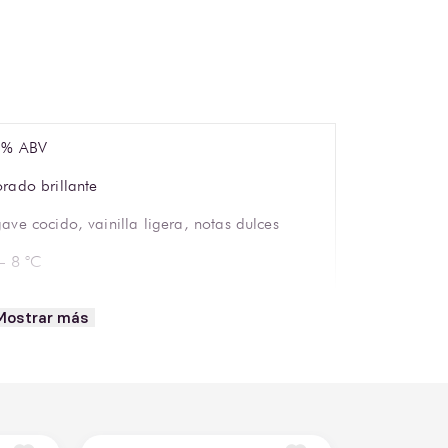
5% ABV
rado brillante
ave cocido, vainilla ligera, notas dulces
– 8 °C
so highball o vaso tequilero
Mostrar más
roindustria Guadalajara S.A. de C.V.
quila
0 ml