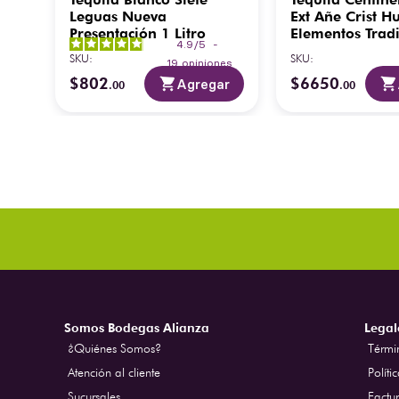
e
Leguas Nueva
Ext Añe Crist H
Presentación 1 Litro
Elementos Tradi
4.9
/
5
-
750 ml
SKU
:
SKU
:
es
19
opiniones
$
802
$
6650
ar
Agregar
.
00
.
00
Somos Bodegas Alianza
Legal
¿Quiénes Somos?
Térmi
Atención al cliente
Políti
Sucursales
Factur