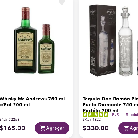
Whisky Mc Andrews 750 ml
Tequila Don Ramón Pl
c/Bot 200 ml
Punta Diamante 750 m
Pachita 200 ml
5
/
5
-
5
opin
SKU
:
32258
SKU
:
43221
$
165
.
00
$
330
.
00
Agregar
Agr