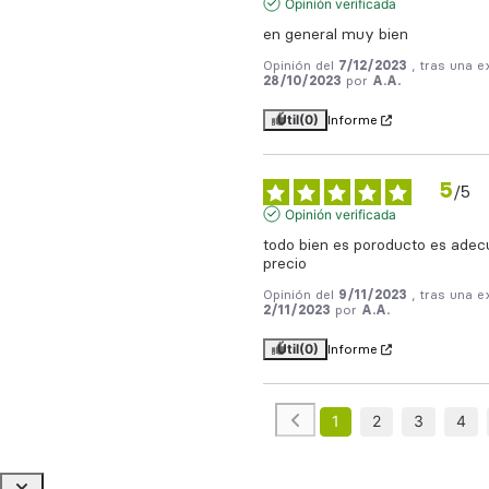
Opinión verificada
en general muy bien
Opinión del
7/12/2023
, tras una e
28/10/2023
por
A.A.
Útil
(0)
Informe
5
/
5
Opinión verificada
todo bien es poroducto es adecu
precio
Opinión del
9/11/2023
, tras una e
2/11/2023
por
A.A.
Útil
(0)
Informe
1
2
3
4