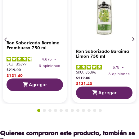
Ron Saborizado Baraima
Frambuesa 750 ml
Ron Saborizado Baraima
Limón 750 ml
4.6
/
5
-
SKU
:
35397
9
opiniones
5
/
5
-
$
219
.
00
SKU
:
35396
3
opiniones
$
131
.
40
$
219
.
00
$
131
.
40
Agregar
Agregar
Quienes compraron este producto, también se