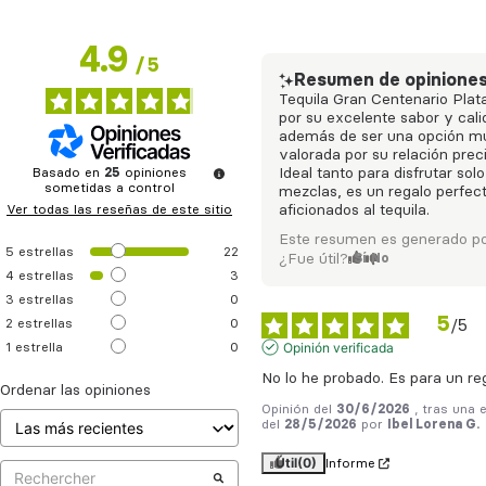
4.9
/
5
Resumen de opinione
Tequila Gran Centenario Plat
por su excelente sabor y cali
además de ser una opción m
valorada por su relación preci
Basado en
25
opiniones
Ideal tanto para disfrutar so
sometidas a control
mezclas, es un regalo perfec
Ver todas las reseñas de este sitio
aficionados al tequila.
Este resumen es generado po
5
estrellas
22
¿Fue útil?
Sí
No
4
estrellas
3
3
estrellas
0
5
2
estrellas
0
/
5
Opinión verificada
1
estrella
0
No lo he probado. Es para un re
Ordenar las opiniones
Opinión del
30/6/2026
, tras una 
del
28/5/2026
por
Ibel Lorena G.
Útil
(0)
Informe