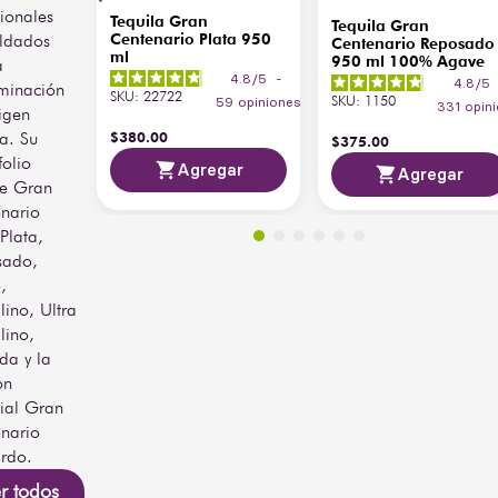
Tequila Tonic.
cionales
Tequila Gran
Tequila Gran
Centenario Plata 950
ldados
Centenario Reposado
ml
950 ml 100% Agave
a
4.8
/
5
-
4.8
/
5
minación
SKU
:
22722
SKU
:
1150
59
opiniones
331
opin
igen
$
380
.
00
la. Su
$
375
.
00
folio
Agregar
Agregar
ye Gran
nario
Plata,
sado,
,
lino, Ultra
lino,
da y la
ón
ial Gran
nario
rdo.
r todos