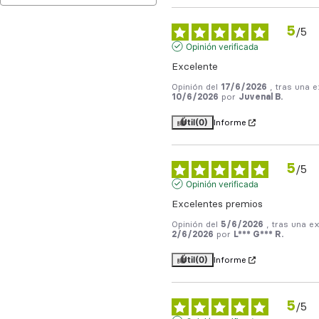
5
/
5
Opinión verificada
Excelente
Opinión del
17/6/2026
, tras una e
10/6/2026
por
Juvenal B.
Útil
(0)
Informe
5
/
5
Opinión verificada
Excelentes premios
Opinión del
5/6/2026
, tras una e
2/6/2026
por
L*** G*** R.
Útil
(0)
Informe
5
/
5