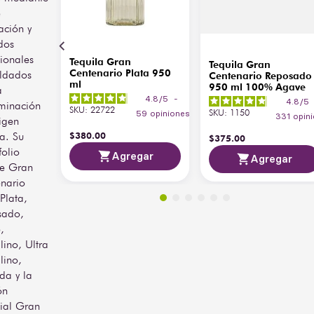
disfruta mejor solo, a 18–
e
20 °C, en copa tipo snifter 
ación y
o Riedel tequila glass. Es 
dos
un tequila de colección, 
cionales
Tequila Gran
ideal para quienes buscan 
Tequila Gran
Centenario Plata 950
ldados
Centenario Reposado
una experiencia sensorial 
ml
950 ml 100% Agave
a
sofisticada y un destilado 
4.8
/
5
-
4.8
/
5
minación
con alma de cognac.
SKU
:
22722
SKU
:
1150
59
opiniones
331
opin
igen
$
380
.
00
la. Su
$
375
.
00
folio
Agregar
Agregar
ye Gran
nario
Plata,
sado,
,
lino, Ultra
lino,
da y la
ón
ial Gran