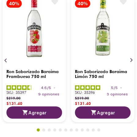
Ron Saborizado Baraima
Ron Saborizado Baraima
Frambuesa 750 ml
Limón 750 ml
4.6
/
5
-
5
/
5
-
SKU
:
35397
SKU
:
35396
9
opiniones
3
opiniones
$
219
.
00
$
219
.
00
$
131
.
40
$
131
.
40
Agregar
Agregar