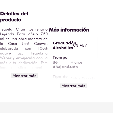
Tequila Gran Centenario 
Leyenda Extra Añejo 750 
ml es una obra maestra de 
Graduación
la Casa José Cuervo, 
40% ABV
Alcohólica
elaborada con 100% 
agave azul tequilana 
Tiempo
Weber y envejecida con la 
de
4 años
más alta dedicación. Este 
Añejamiento
tequila ultra premium 
representa la cúspide del 
Mostrar más
Tipo de
arte tequilero, 
Roble Francés
Barrica
combinando el carácter 
Mostrar más
noble del agave maduro 
Ámbar
con la elegancia de un 
Vista
profundo con
añejamiento prolongado 
reflejos caoba
en barricas de roble 
francés.
Temperatura