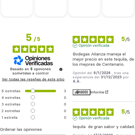
5
5
/
5
/
5
Opinión verificada
Bodegas Alianza maneja el 
mejor precio en este tequila, de 
los mejores de Centenario.
Basado en
3
opiniones
Opinión del
9/1/2024
, tras una
sometidas a control
experiencia del
31/12/2023
por
Ver todas las reseñas de este sitio
A.A.
5
estrellas
3
Útil
(0)
Informe
4
estrellas
0
3
estrellas
0
5
2
estrellas
0
/
5
1
estrella
0
Opinión verificada
tequila  de gran sabor y calidad.
Ordenar las opiniones