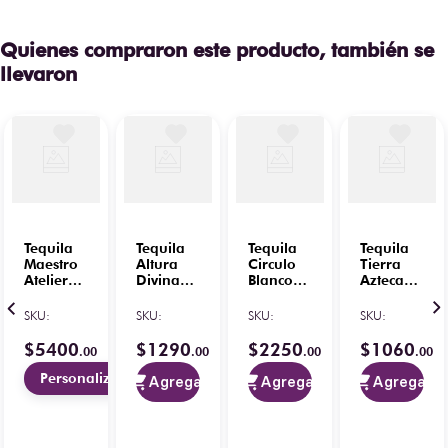
Quienes compraron este producto, también se
llevaron
Tequila
Tequila
Tequila
Tequila
Maestro
Altura
Circulo
Tierra
Atelier
Divina
Blanco
Azteca
Extra
Reposado
100%
Reposado
Añejo
100%
Calavera
100% 3 L
SKU
:
SKU
:
SKU
:
SKU
:
100%
700 ml
Oaxaca
Pantera
750 ml
$
5400
$
1290
$
2250
$
1060
.
00
.
00
.
00
.
00
(Grabado)
750 ml
Personalizar
Agregar
Agregar
Agregar
5
/
5
-
1
opiniones