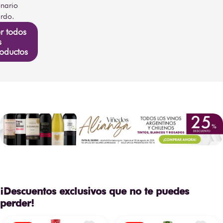
nario
rdo.
r todos
s
oductos
¡Descuentos exclusivos que no te puedes
perder!