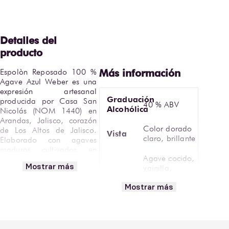
Espolòn Reposado 100 % 
Agave Azul Weber es una 
expresión artesanal 
Graduación
producida por Casa San 
40 % ABV
Alcohólica
Nicolás (NOM 1440) en 
Arandas, Jalisco, corazón 
Color dorado
de Los Altos de Jalisco. 
Vista
claro, brillante
Elaborado con agaves 
maduros cultivados en 
Agave cocido,
suelos ricos en minerales, 
Mostrar más
vainilla,
este tequila refleja el 
caramelo,
equilibrio perfecto entre el 
Aromática
Mostrar más
melón,
agave fresco y la suavidad 
chocolate,
del añejamiento.
especias
Después de su destilación 
Copa tequilera
doble en alambiques de 