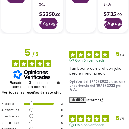
Vasos
150
Agave
SKU
:
SKU
:
6
opiniones
Aniversario
Yaquiana
750 ml
750 ml
$
5250
$
735
.
00
.
00
Agregar
Agregar
5
5
/
5
/
5
Opinión verificada
Tan bueno como el don julio 
pero a mejor precio
Opinión del
27/6/2022
, tras una
Basado en
3
opiniones
experiencia del
19/6/2022
por
sometidas a control
A.A.
Ver todas las reseñas de este sitio
Útil
(0)
Informe
5
estrellas
3
4
estrellas
0
3
estrellas
0
5
/
5
2
estrellas
0
Opinión verificada