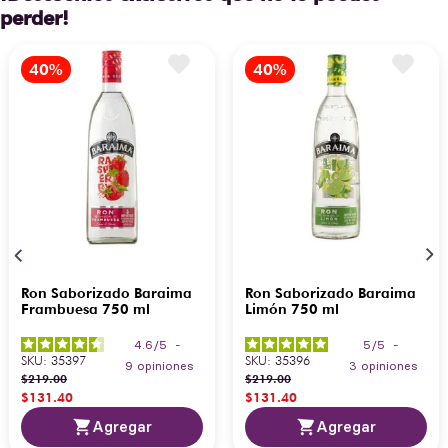
perder!
Ron Saborizado Baraima
Ron Saborizado Baraima
Frambuesa 750 ml
Limón 750 ml
4.6
/
5
-
5
/
5
-
SKU
:
35397
SKU
:
35396
9
opiniones
3
opiniones
$
219
.
00
$
219
.
00
$
131
.
40
$
131
.
40
Agregar
Agregar