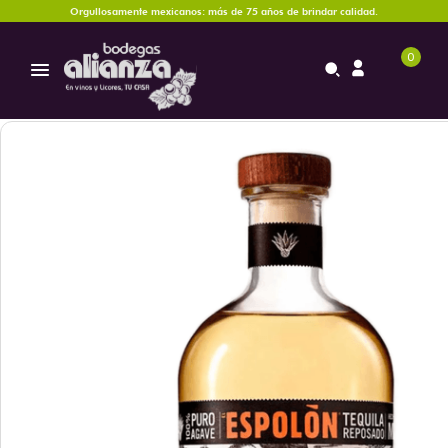
Orgullosamente mexicanos: más de 75 años de brindar calidad.
0