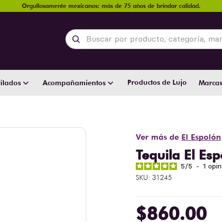
Orgullosamente mexicanos: más de 75 años de brindar calidad.
Buscar por producto, categoría, marca y
Productos de Lujo
ilados
Acompañamientos
Marca
Ver más de
El Espolón
Tequila El Es
5
/
5
-
1
opin
SKU
:
31245
$
860
.
00