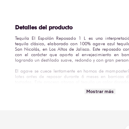
Tequila El Espolón Reposado 1 L es una interpretaci
tequila clásico, elaborado con 100% agave azul tequil
San Nicolás, en Los Altos de Jalisco. Este reposado c
con el carácter que aporta el envejecimiento en bar
logrando un destilado suave, redondo y con gran person
El agave se cuece lentamente en hornos de mampostería
lotes antes de reposar durante 6 meses en barricas 
tostadas. Este proceso otorga al tequila un color dorado 
complejo con notas de vainilla, caramelo, agave coc
Mostrar más
boca es aterciopelado, con un balance perfecto entre d
dejando un final persistente y armonioso.
Tequila El Espolón Reposado se disfruta mejor entre 1
tequilera o vaso bajo Old Fashioned. Ideal para 
platillos mexicanos intensos o postres con caramelo.
cocteles premium como el Reposado Old Fashioned o el