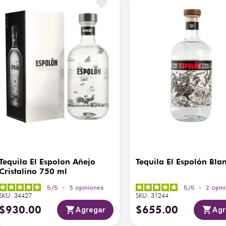
Tequila El Espolon Añejo
Tequila El Espolón Bla
Cristalino 750 ml
5
/
5
-
3
opiniones
5
/
5
-
2
opin
SKU
:
34427
SKU
:
31244
$
930
.
00
$
655
.
00
Agregar
Agr