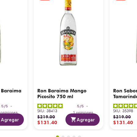
 Baraima
Ron Baraima Mango
Ron Sabo
Picosito 750 ml
Tamarind
5
/
5
-
5
/
5
-
SKU
:
38413
SKU
:
35398
3
opiniones
1
opiniones
$
219
.
00
$
219
.
00
Agregar
Agregar
$
131
.
40
$
131
.
40