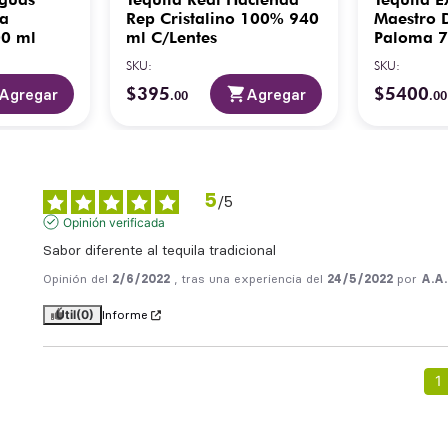
a
Rep Cristalino 100% 940
Maestro D
00 ml
ml C/Lentes
Paloma 7
SKU
:
SKU
:
$
395
$
5400
Agregar
Agregar
.
00
.
00
5
/
5
Opinión verificada
Sabor diferente al tequila tradicional
Opinión del
2/6/2022
, tras una experiencia del
24/5/2022
por
A.A.
Útil
(0)
Informe
1