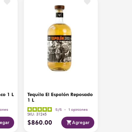
nco 1 L
Tequila El Espolón Reposado
1 L
iones
5
/
5
-
1
opiniones
SKU
:
31245
$
860
.
00
egar
Agregar