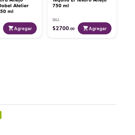
obel Atelier
750 ml
Re
50 ml
SKU
:
SKU
:
$
2700
$
2
Agregar
Agregar
.
00