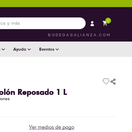
 más
0
BODEGASALIANZA.COM
s
Ayuda
Eventos
polón Reposado 1 L
iones
Ver medios de pago