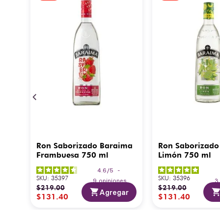
Ron Saborizado Baraima
Ron Saborizado
Frambuesa 750 ml
Limón 750 ml
4.6
/
5
-
SKU
:
35397
SKU
:
35396
9
opiniones
$
219
.
00
$
219
.
00
Agregar
$
131
.
40
$
131
.
40