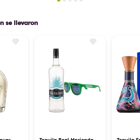
n se llevaron
eguas
Tequila Real Hacienda
Tequila E