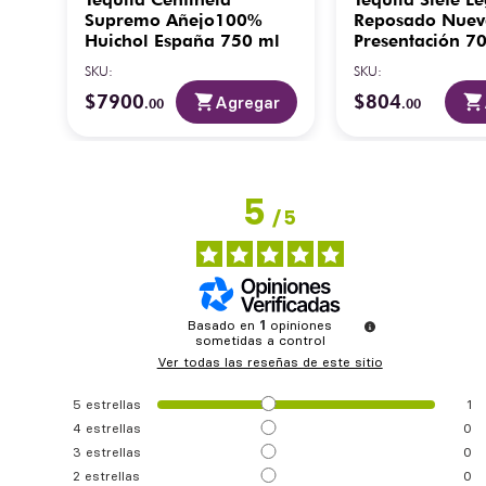
0%
Supremo Añejo100%
Reposado Nuev
Huichol España 750 ml
Presentación 7
-
SKU
:
SKU
:
nes
$
7900
$
804
ar
Agregar
.
00
.
00
5
/
5
Basado en
1
opiniones
sometidas a control
Ver todas las reseñas de este sitio
5
estrellas
1
4
estrellas
0
3
estrellas
0
2
estrellas
0