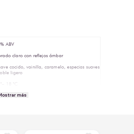
0% ABV
rado claro con reflejos ámbar
ave cocido, vainilla, caramelo, especias suaves
roble ligero
°– 18 °C
Mostrar más
pa tequilera o vaso bajo Old Fashioned
 Espolòn
mpari México S.A. de C.V.
L