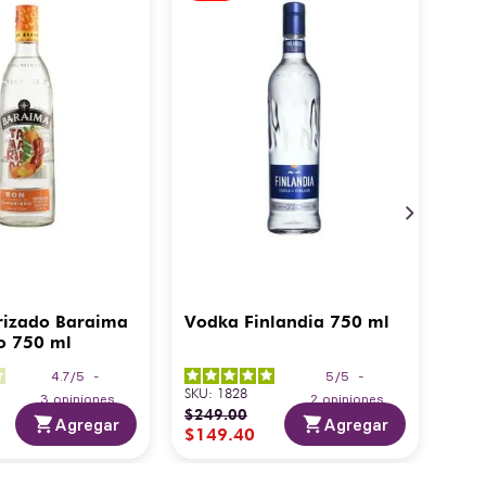
rizado Baraima
Vodka Finlandia 750 ml
o 750 ml
4.7
/
5
-
5
/
5
-
SKU
:
1828
3
opiniones
2
opiniones
$
249
.
00
Agregar
Agregar
$
149
.
40