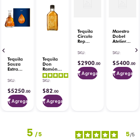
Tequila
Maestro
Circulo
Dobel
Rep
Atelier
100%
Extra
Nahual
Añejo
SKU
:
SKU
:
Jimador
2022
Tequila
Tequila
750 ml
Charrería
$
2900
$
5400
.
00
.
00
Sauza
Don
750ml
Extra
Ramón
(naranja)
Agregar
Agregar
Añejo
Reposado
4.5
/
5
-
4.9
/
5
-
150
200 ml
SKU
:
SKU
:
6
opiniones
13
opiniones
Aniversario
750 ml
$
5250
$
82
.
00
.
00
Agregar
Agregar
5
5
/
5
/
5