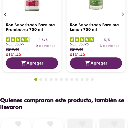
Ron Saborizado Baraima
Ron Saborizado Baraima
Frambuesa 750 ml
Limón 750 ml
4.6
/
5
-
5
/
5
-
SKU
:
35397
SKU
:
35396
9
opiniones
3
opiniones
$
219
.
00
$
219
.
00
$
131
.
40
$
131
.
40
Agregar
Agregar
Quienes compraron este producto, también se
llevaron