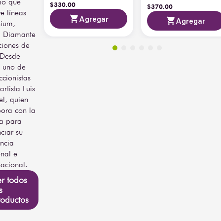
io que
$
330
.
00
$
370
.
00
ye líneas
Agregar
Agregar
nium,
a Diamante
ciones de
 Desde
 uno de
ccionistas
artista Luis
l, quien
ora con la
a para
ciar su
ncia
nal e
nacional.
r todos
s
oductos