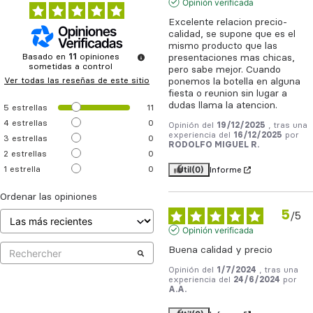
Opinión verificada
Excelente relacion precio-
calidad, se supone que es el 
mismo producto que las 
Basado en
11
opiniones
presentaciones mas chicas, 
sometidas a control
pero sabe mejor. Cuando 
Ver todas las reseñas de este sitio
ponemos la botella en alguna 
fiesta o reunion sin lugar a 
dudas llama la atencion.
5
estrellas
11
4
estrellas
0
Opinión del
19/12/2025
, tras una
experiencia del
16/12/2025
por
3
estrellas
0
RODOLFO MIGUEL R.
2
estrellas
0
Útil
(0)
1
estrella
0
Informe
Ordenar las opiniones
5
/
5
Opinión verificada
Buena calidad y precio
Opinión del
1/7/2024
, tras una
experiencia del
24/6/2024
por
A.A.