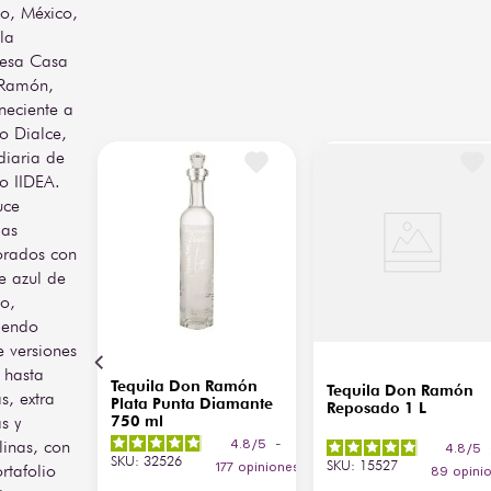
co, México,
la
Volumen
3 L
Ideal para maridar con 
esa Casa
cortes de carne a la 
parrilla, platillos 
Ramón,
mexicanos especiados o 
neciente a
quesos maduros. Puede 
o Dialce,
disfrutarse solo en copa 
diaria de
tequilera o vaso Old 
o IIDEA.
Fashioned, o bien en 
uce
cocteles clásicos como 
Margarita o Paloma, 
las
resaltando su carácter 
orados con
refinado.
e azul de
co,
iendo
 versiones
 hasta
Tequila Don Ramón
Tequila Don Ramón
s, extra
Plata Punta Diamante
Reposado 1 L
s y
750 ml
alinas, con
4.8
/
5
-
4.8
/
5
SKU
:
32526
SKU
:
15527
rtafolio
177
opiniones
89
opini