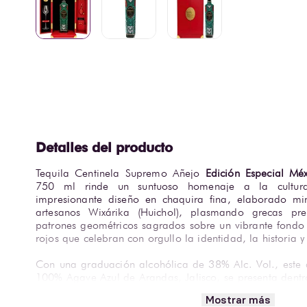
Tequila Centinela Supremo Añejo 
Edición Especial Méx
750 ml rinde un suntuoso homenaje a la cultur
impresionante diseño en chaquira fina, elaborado m
artesanos Wixárika (Huichol), plasmando grecas preh
patrones geométricos sagrados sobre un vibrante fondo 
rojos que celebran con orgullo la identidad, la historia 
Con una graduación alcohólica de 38% Alc. Vol., este 
100% Agave Azul de Arandas, Jalisco, se presenta dentr
rígido tipo baúl de piel roja con herrajes dorados, que 
Mostrar más
fino de tallo alto para cata, un llavero de piel co