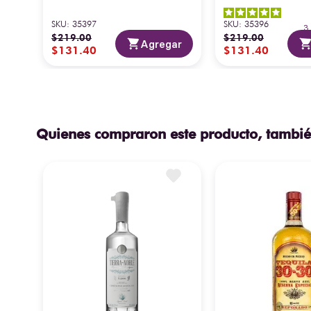
SKU
:
35397
SKU
:
35396
$
219
.
00
$
219
.
00
Agregar
$
131
.
40
$
131
.
40
Quienes compraron este producto, tambié