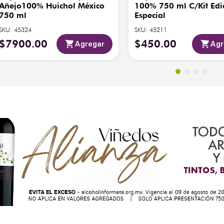
Añejo100% Huichol México
100% 750 ml C/Kit Edi
750 ml
Especial
SKU
:
45324
SKU
:
45211
$
7900
.
00
$
450
.
00
Agregar
Agr