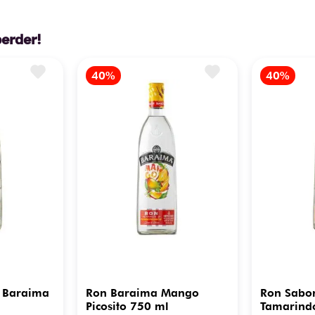
perder!
 Baraima
Ron Baraima Mango
Ron Sabo
Picosito 750 ml
Tamarind