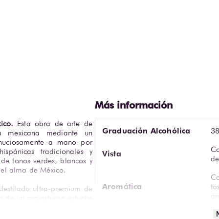
ico.
 Esta obra de arte de 
Graduación Alcohólica
38
a mexicana mediante un 
inuciosamente a mano por 
Co
ispánicas tradicionales y 
Vista
de
de tonos verdes, blancos y 
y el alma de México. 
Co
Aromática
to
destilado ultra-premium de 
am
o de un majestuoso estuche 
incluye una copa de cristal 
Temperatura de Servicio
16
nmemorativo con una llave 