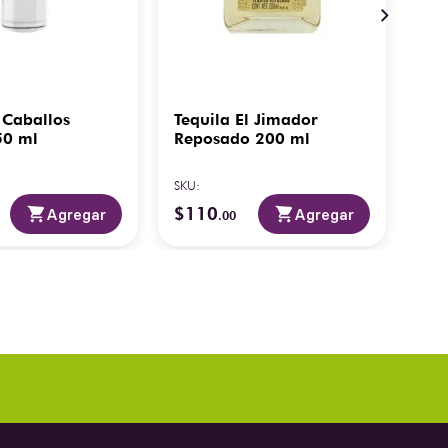
 Caballos
Tequila El Jimador
Teq
50 ml
Reposado 200 ml
Re
SKU
:
SKU
:
$
110
$
3
Agregar
Agregar
.
00