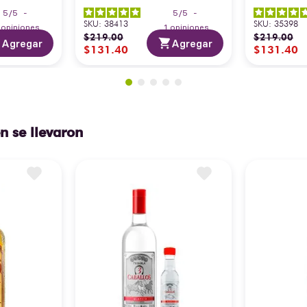
5
/
5
-
5
/
5
-
SKU
:
38413
SKU
:
35398
3
opiniones
1
opiniones
$
219
.
00
$
219
.
00
Agregar
Agregar
$
131
.
40
$
131
.
40
n se llevaron