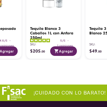
Reposado
Tequila Blanco 3
Tequila 3
Caballos 1L con Anfora
Blanco 2
250ml
4.8
/
5
-
5
/
5
-
SKU
:
SKU
:
4
opiniones
1
opiniones
$
205
$
49
Agregar
Agregar
.
00
.
00