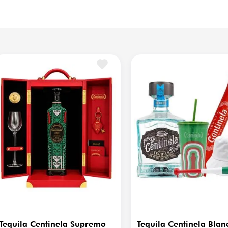
na temperatura sugerida de 
La
Cristalería Sugerida
es
desprendiendo notas ricas 
Marca
Ce
chocolate amargo y sutiles 
ácter del agave cocido. 
Proveedor
Te
 moles complejos (como el 
Volumen
75
 a base de cacao amargo, 
Tequila Centinela Supremo
Tequila Centinela Blan