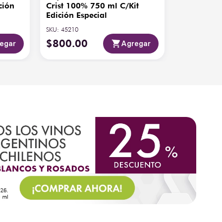
ción
Crist 100% 750 ml C/Kit
Edición Especial
SKU
:
45210
$
800
.
00
egar
Agregar