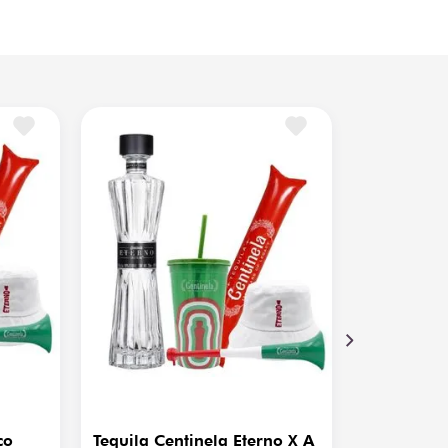
 copa de cata de cristal fino incluida en el
tuche baúl o una copa tipo snifter (coñaquera)
ntinela
quila Centinela S.A. de C.V.
0 ml
co
Tequila Centinela Eterno X A