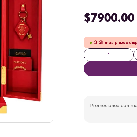
$
7900
.
00
3 últimas piezas dis
－
＋
Promociones con mé