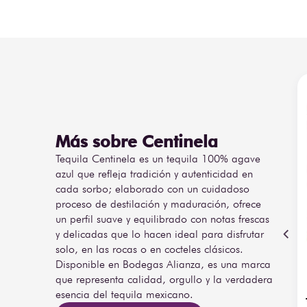
dorada y un pasaporte de autenticidad. Al servirse a u
16–18 °C. 
En nariz, abre de forma sumamente compleja y madura, 
de madera de roble tostado, vainilla dulce, caramelo, 
toques de frutos secos y canela que complementan el car
El maridaje de cortes de carne premium a la parrilla,
mole negro), quesos maduros y postres de alta gama
trufas o higos.
Más sobre Centinela
Tequila Centinela es un tequila 100% agave
azul que refleja tradición y autenticidad en
cada sorbo; elaborado con un cuidadoso
proceso de destilación y maduración, ofrece
un perfil suave y equilibrado con notas frescas
y delicadas que lo hacen ideal para disfrutar
solo, en las rocas o en cocteles clásicos.
Disponible en Bodegas Alianza, es una marca
que representa calidad, orgullo y la verdadera
esencia del tequila mexicano.