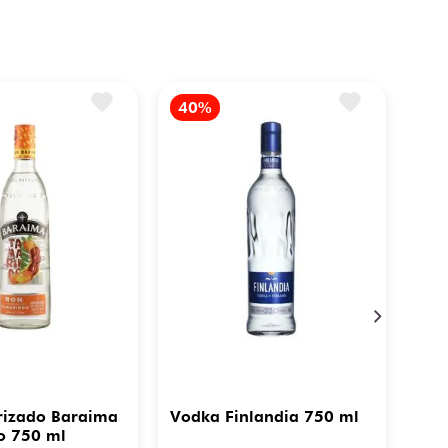
rizado Baraima
Vodka Finlandia 750 ml
o 750 ml