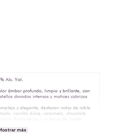
% Alc. Vol.
lor ámbar profundo, limpio y brillante, con
stellos dorados intensos y matices cobrizos
mpleja y elegante; destacan notas de roble
stado, vainilla dulce, caramelo, chocolate
argo, frutos secos y un toque de canela
Mostrar más
°– 18 °C