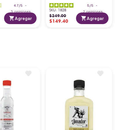
4.7
/
5
-
5
/
5
-
SKU
:
1828
3
opiniones
2
opiniones
$
249
.
00
Agregar
Agregar
$
149
.
40