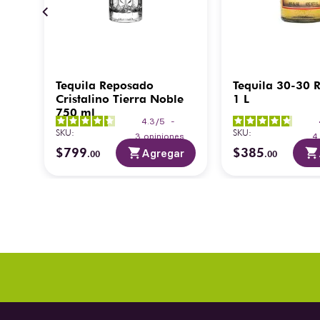
Tequila Reposado
Tequila 30-30 
Cristalino Tierra Noble
1 L
750 ml
4.3
/
5
-
SKU
:
SKU
:
es
3
opiniones
$
799
$
385
ar
Agregar
.
00
.
00