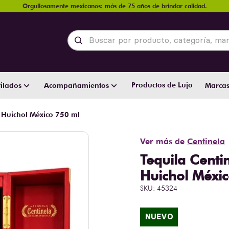
Orgullosamente mexicanos: más de 75 años de brindar calidad.
Buscar por producto, categoría, marca y
Productos de Lujo
ilados
Acompañamientos
Marca
Huichol México 750 ml
Ver más de
Centinela
Tequila Cent
Huichol Méxi
SKU
:
45324
NUEVO