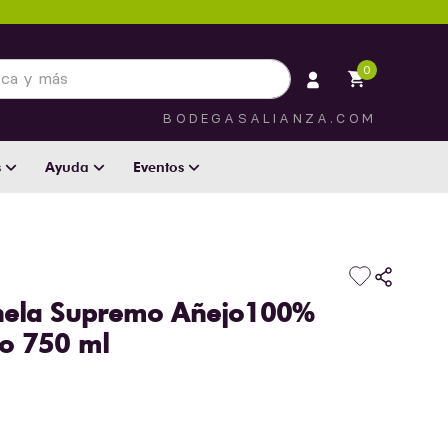
 más
0
BODEGASALIANZA.COM
s
Ayuda
Eventos
inela Supremo Añejo100%
co 750 ml