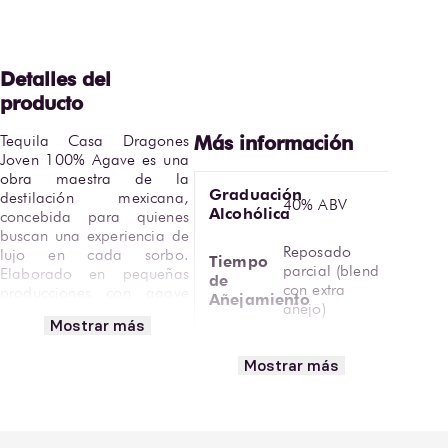
Tequila Casa Dragones 
Joven 100% Agave es una 
obra maestra de la 
Graduación
destilación mexicana, 
40% ABV
Alcohólica
concebida para quienes 
buscan una experiencia de 
Reposado
lujo en cada sorbo. 
Tiempo
parcial (blend
Elaborado en pequeñas 
de
con extra
producciones con agave 
Añejamiento
añejo)
azul Weber de Tequila, 
Mostrar más
Jalisco, este destilado 
Tipo de
Roble blanco
combina la suavidad del 
Mostrar más
Barrica
americano
tequila blanco con la 
complejidad del tequila 
Color platino
extra añejo, logrando un 
Vista
con reflejos
balance excepcional y 
dorados
elegante.