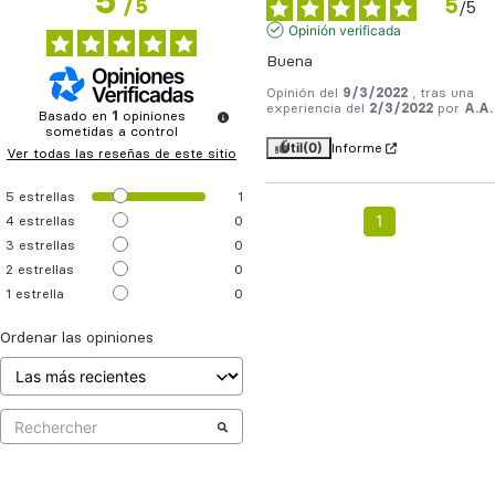
5
5
/
5
/
5
Opinión verificada
Buena
Opinión del
9/3/2022
, tras una
experiencia del
2/3/2022
por
A.A.
Basado en
1
opiniones
sometidas a control
Útil
(0)
Informe
Ver todas las reseñas de este sitio
5
estrellas
1
1
4
estrellas
0
3
estrellas
0
2
estrellas
0
1
estrella
0
Ordenar las opiniones