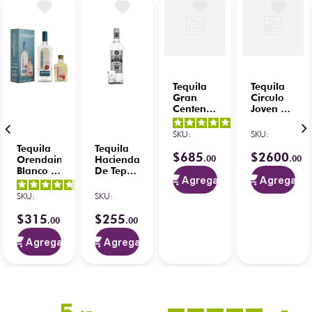
Tequila
Tequila
Gran
Circulo
Centenario
Joven El
Añejo
Gallo
5
/
5
-
695 ml
750 ml
SKU
:
SKU
:
12
opiniones
100%
Tequila
Tequila
Agave
$
685
$
2600
.
00
.
00
Orendain
Hacienda
Azul
Blanco 1
De Tepa
Agregar
Agregar
L con
Blanco
4.5
/
5
-
4.8
/
5
-
Reposado
100%
SKU
:
SKU
:
2
opiniones
4
opiniones
200 ml
750 ml
con
$
315
$
255
.
00
.
00
Caballito
Agregar
Agregar