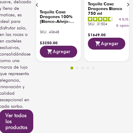
ideal para degustarse solo 
suave, delicado
Tequila Casa
o maridar con platillos 
y lleno de
Dragones Blanco
Tequila Casa
gourmet como mariscos, 
750 ml
matices, es
Dragones 100%
carnes blancas o postres 
4.6
/
5
ideal para
(Blanco-Añejo-
finos. Su elegancia y 
SKU
:
31504
Reposado) 375 ml
9
opinion
disfrutar solo,
suavidad lo han 
SKU
:
43648
en las rocas o
posicionado entre los 
$
1649
.
00
en cocteles
tequilas más reconocidos 
$
3250
.
00
Agregar
a nivel mundial por su 
exclusivos,
Agregar
pureza y refinamiento.
consolidándose
como una
marca de lujo
que representa
elegancia,
innovación y
calidad
excepcional en
cada sorbo.
Ver todos
los
productos