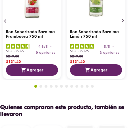
Ron Saborizado Baraima
Ron Saborizado Baraima
Frambuesa 750 ml
Limón 750 ml
4.6
/
5
-
5
/
5
-
SKU
:
35397
SKU
:
35396
9
opiniones
3
opiniones
$
219
.
00
$
219
.
00
$
131
.
40
$
131
.
40
Agregar
Agregar
Quienes compraron este producto, también se
llevaron