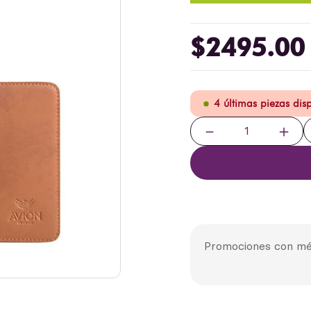
$
2495
.
00
4 últimas piezas dis
－
＋
Promociones con mé