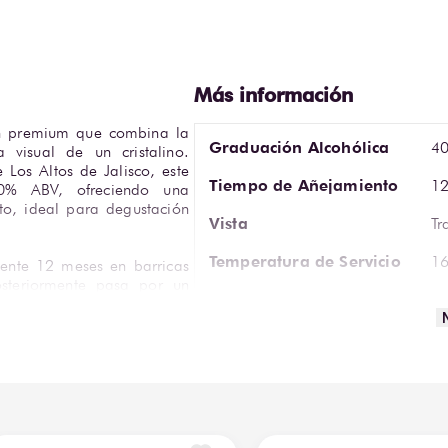
ón premium que combina la 
Graduación Alcohólica
4
visual de un cristalino. 
os Altos de Jalisco, este 
Tiempo de Añejamiento
12
40% ABV, ofreciendo una 
to, ideal para degustación 
Vista
Tr
Temperatura de Servicio
16
nte 12 meses en barricas 
steriormente pasa por un 
Cristalería Sugerida
Co
n sacrificar estructura ni 
y brillante, con aromas de 
Marca
Av
uaves de roble. En boca es 
 limpio y sofisticado. Se 
Proveedor
Pe
cubo de hielo.
De
Te
e de piel, que refuerza su 
ara regalo de alto nivel, 