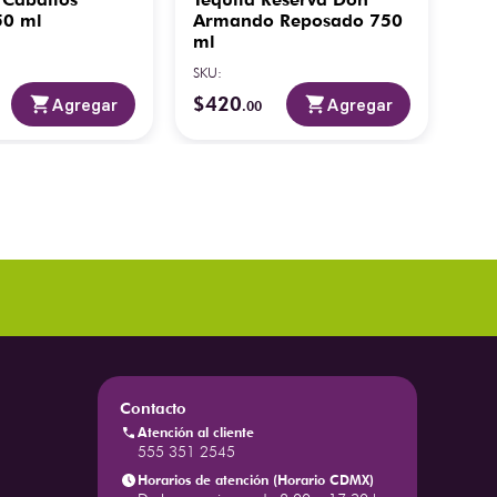
50 ml
Armando Reposado 750
Ext
ml
Co
SKU
:
SKU
:
$
420
$
2
Agregar
Agregar
.
00
Contacto
Atención al cliente
555 351 2545
Horarios de atención (Horario CDMX)