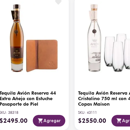
Volumen
75
mium. Un tequila que une 
a.
Tequila Avión Reserva 44
Tequila Avión Reserva
Extra Añejo con Estuche
Cristalino 750 ml con 
Pasaporte de Piel
Copas Maison
SKU
:
38318
SKU
:
43111
$
2495
.
00
$
2550
.
00
Agregar
Agr