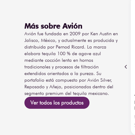
celebraciones especiales o para elevar una cava pre
diseño, suavidad y precisión en una experiencia complet
Más sobre Avión
Avión fue fundada en 2009 por Ken Austin en
Jalisco, México, y actualmente es producida y
distribuida por Pernod Ricard. La marca
elabora tequila 100 % de agave azul
mediante cocción lenta en hornos
tradicionales y procesos de filtración
extendidos orientados a la pureza. Su
portafolio está compuesto por Avión Silver,
Reposado y Añejo, posicionados dentro del
segmento premium del tequila mexicano.
Ver todos los productos