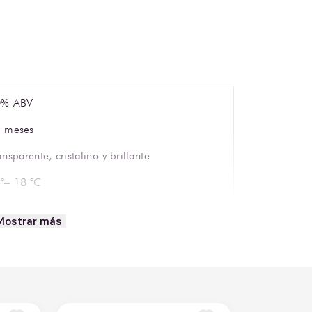
0% ABV
 meses
ansparente, cristalino y brillante
°– 18 °C
pa tipo snifter o vaso old fashioned
Mostrar más
ión
rnod Ricard México S.A. de C.V.
quila