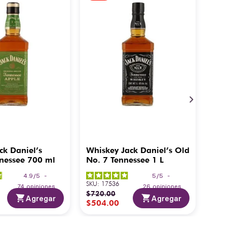
ck Daniel’s
Whiskey Jack Daniel’s Old
nessee 700 ml
No. 7 Tennessee 1 L
4.9
/
5
-
5
/
5
-
SKU
:
17536
74
opiniones
26
opiniones
$
720
.
00
Agregar
Agregar
$
504
.
00