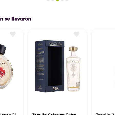
n se llevaron
 Joven El
Tequila Solarum Extra
Tequila 3