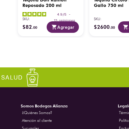
tra
Reposado 200 ml
Gallo 750 ml
4.9
/
5
-
SKU
:
SKU
:
13
opiniones
$
82
$
2600
ar
Agregar
.
00
.
00
Somos Bodegas Alianza
Legal
¿Quiénes Somos?
Térmi
Atención al cliente
Políti
Sucursales
Factur