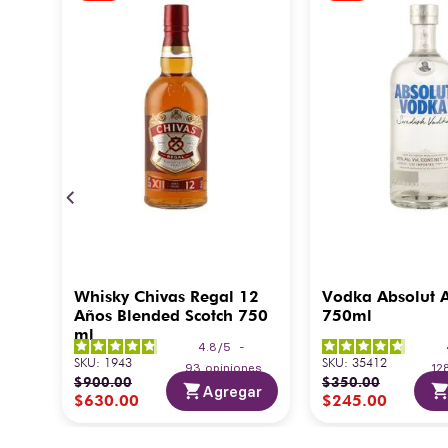
Whisky Chivas Regal 12
Vodka Absolut 
ml
Años Blended Scotch 750
750ml
ml
-
4.8
/
5
-
SKU
:
1943
SKU
:
35412
nes
93
opiniones
12
$
900
.
00
$
350
.
00
ar
Agregar
$
630
.
00
$
245
.
00