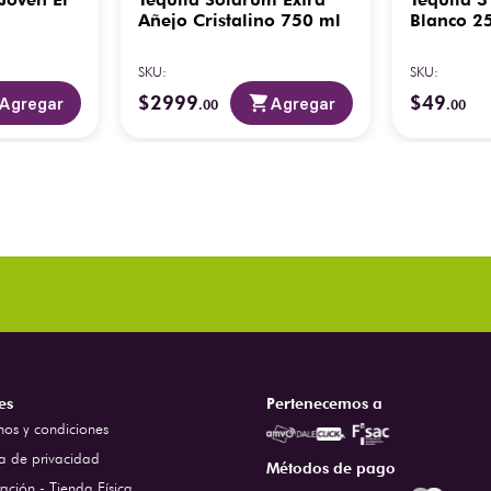
Añejo Cristalino 750 ml
Blanco 2
SKU
:
SKU
:
$
2999
$
49
Agregar
Agregar
.
00
.
00
es
Pertenecemos a
nos y condiciones
ca de privacidad
Métodos de pago
ación - Tienda Física