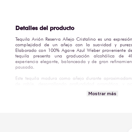
Tequila Avión Reserva Añejo Cristalino es una expresi
complejidad de un añejo con la suavidad y pureza 
Elaborado con 100% Agave Azul Weber proveniente de L
tequila presenta una graduación alcohólica de 
experiencia elegante, balanceada y de gran refinamien
pausada.
Este tequila madura como añejo durante aproximadame
de roble, desarrollando profundidad aromática, y po
proceso de filtrado cristalino que elimina el color si
Mostrar más
complejidad. El resultado es un destilado transparente 
agave cocido, vainilla, caramelo fino, coco y notas s
sedoso, de cuerpo medio-pleno y con un final largo,
recomienda servir entre 16 y 18 °C, solo o con un gran 
La presentación se acompaña de un estuche tipo pasaport
carácter de lujo y lo convierte en una opción ideal p