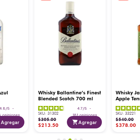
Azul
Whisky Ballantine’s Finest
Whisky Ja
Blended Scotch 700 ml
Apple Ten
4.8
/
5
-
4.7
/
5
-
SKU
:
31302
SKU
:
33221
8
opiniones
181
opiniones
$
305
.
00
$
540
.
00
Agregar
Agregar
$
213
.
50
$
378
.
00