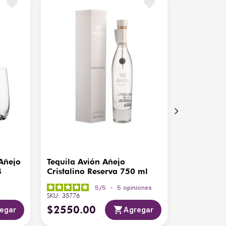
0 ml
 Añejo
Tequila Avión Añejo
Tequila Ex
4
Cristalino Reserva 750 ml
Reserva 4
5
/
5
-
5
opiniones
SKU
:
35776
SKU
:
34962
$
2550
.
00
$
2550
.
egar
Agregar