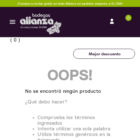
¡Compra y recibe gratis en todo México en pedidos mayores a $1,500!
0
0
Mejor descuento
OOPS!
No se encontró ningún producto
¿Qué debo hacer?
Comprueba los términos
ingresados
Intenta utilizar una sola palabra
Utiliza términos genéricos en la
búsqueda