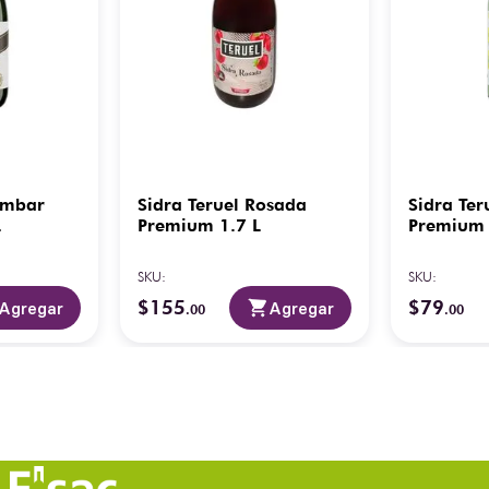
Ambar
Sidra Teruel Rosada
Sidra Te
L
Premium 1.7 L
Premium
SKU
:
SKU
:
$
155
$
79
Agregar
Agregar
.
00
.
00