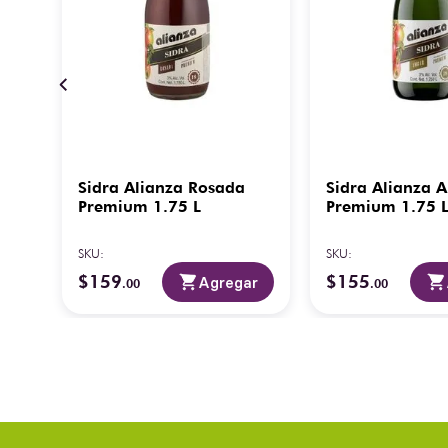
Sidra Alianza Rosada
Sidra Alianza 
Premium 1.75 L
Premium 1.75 
SKU
:
SKU
:
es
$
159
$
155
ar
Agregar
.
00
.
00