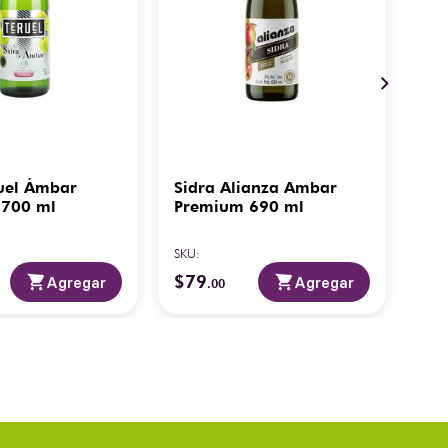
ruel Ámbar
Sidra Alianza Ambar
Sid
 700 ml
Premium 690 ml
Hoo
SKU
:
SKU
:
$
79
$
2
Agregar
Agregar
.
00