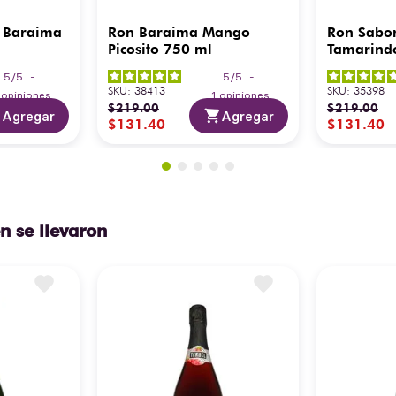
 Baraima
Ron Baraima Mango
Ron Sabo
Picosito 750 ml
Tamarind
5
/
5
-
5
/
5
-
SKU
:
38413
SKU
:
35398
3
opiniones
1
opiniones
$
219
.
00
$
219
.
00
Agregar
Agregar
$
131
.
40
$
131
.
40
n se llevaron