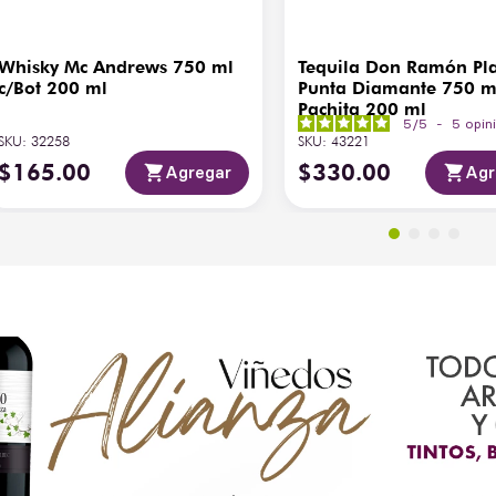
Whisky Mc Andrews 750 ml
Tequila Don Ramón Pl
c/Bot 200 ml
Punta Diamante 750 m
Pachita 200 ml
5
/
5
-
5
opin
SKU
:
32258
SKU
:
43221
$
165
.
00
$
330
.
00
Agregar
Agr