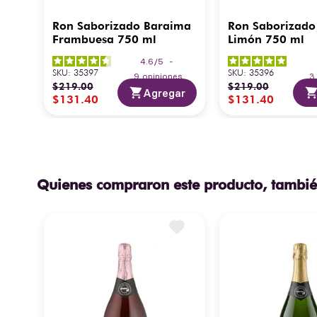
Ron Saborizado Baraima
Ron Saborizado
Frambuesa 750 ml
Limón 750 ml
4.6
/
5
-
SKU
:
35397
SKU
:
35396
9
opiniones
$
219
.
00
$
219
.
00
Agregar
$
131
.
40
$
131
.
40
Quienes compraron este producto, tambié