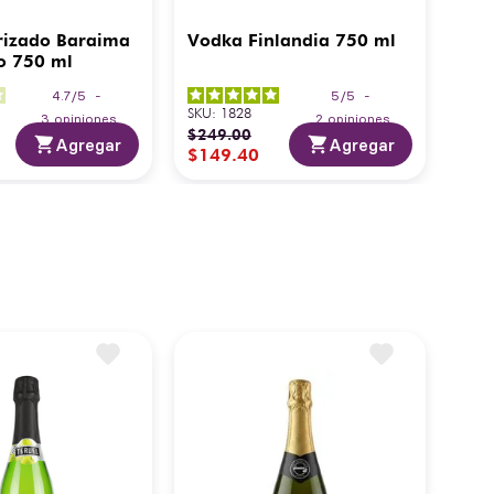
rizado Baraima
Vodka Finlandia 750 ml
o 750 ml
4.7
/
5
-
5
/
5
-
SKU
:
1828
3
opiniones
2
opiniones
$
249
.
00
Agregar
Agregar
$
149
.
40