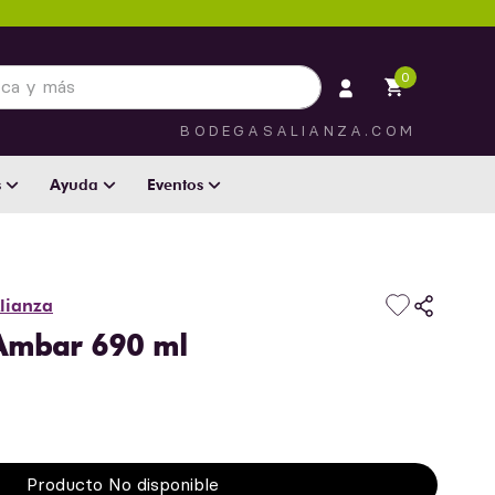
 más
0
BODEGASALIANZA.COM
s
Ayuda
Eventos
lianza
 Ambar 690 ml
Producto No disponible