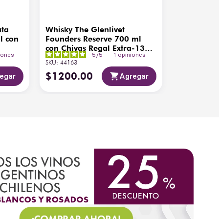
ata
Whisky The Glenlivet
l con
Founders Reserve 700 ml
con Chivas Regal Extra-13
iones
5
/
5
-
1
opiniones
200ml
SKU
:
44163
$
1200
.
00
egar
Agregar