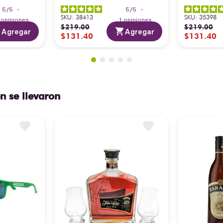
5
/
5
-
5
/
5
-
SKU
:
38413
SKU
:
35398
3
opiniones
1
opiniones
$
219
.
00
$
219
.
00
Agregar
Agregar
$
131
.
40
$
131
.
40
n se llevaron