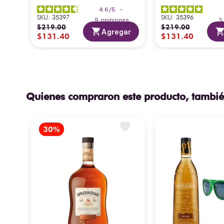
4.6
/
5
-
SKU
:
35397
SKU
:
35396
9
opiniones
$
219
.
00
$
219
.
00
Agregar
$
131
.
40
$
131
.
40
Quienes compraron este producto, tambié