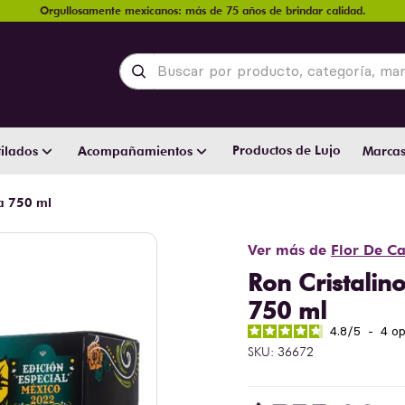
Orgullosamente mexicanos: más de 75 años de brindar calidad.
Buscar por producto, categoría, marca y
Productos de Lujo
ilados
Acompañamientos
Marca
na 750 ml
Ver más de
Flor De C
Ron Cristalin
750 ml
4.8
/
5
-
4
op
SKU
:
36672