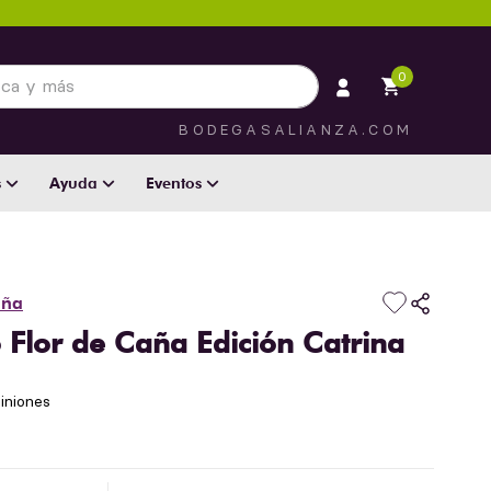
 más
0
BODEGASALIANZA.COM
s
Ayuda
Eventos
aña
o Flor de Caña Edición Catrina
iniones