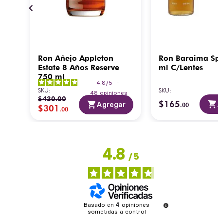
ña
Ron Añejo Appleton
Ron Baraima S
Estate 8 Años Reserve
ml C/Lentes
750 ml
-
4.8
/
5
-
SKU
:
SKU
:
es
48
opiniones
$
430
.
00
$
165
ar
Agregar
.
00
$
301
.
00
4.8
/
5
Basado en
4
opiniones
sometidas a control