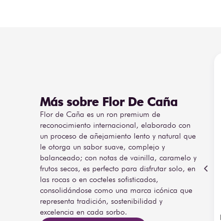
aditivos ni acelerantes artificiales, y se somete a un 
convierte en un destilado cristalino y elegante. En nari
frutas tropicales y un sutil toque de roble; en boca e
matices de caramelo, agave y un final sedoso con leves 
Este ron es perfecto para disfrutarlo solo o en cócteles 
Citrus Spritz, donde se combina con jugo de limón fres
con gas. Una propuesta refrescante que resalta la ele
edición conmemorativa.
Más sobre Flor De Caña
Flor de Caña es un ron premium de
reconocimiento internacional, elaborado con
un proceso de añejamiento lento y natural que
le otorga un sabor suave, complejo y
balanceado; con notas de vainilla, caramelo y
frutos secos, es perfecto para disfrutar solo, en
las rocas o en cocteles sofisticados,
consolidándose como una marca icónica que
representa tradición, sostenibilidad y
excelencia en cada sorbo.