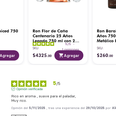
piced 750
Ron Flor de Caña
Ron Bara
Centenario 25 Años
Años 750
Legado 750 ml con 2
Metálico
5
/
5
-
Copas
SKU
:
SKU
:
1
opiniones
$
4325
$
260
Agregar
Agregar
.
00
.
00
5
/
5
Opinión verificada
Rico en aroma , suave para el paladar, 

Muy rico.
Opinión del
5/11/2025
, tras una experiencia del
29/10/2025
por
Al