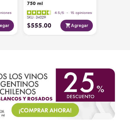
l
750 ml
iniones
4.5
/
5
-
15
opiniones
SKU
:
34029
$
555
.
00
egar
Agregar