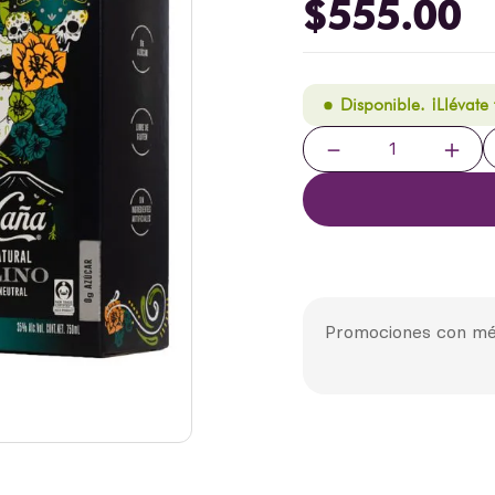
$
555
.
00
Disponible. ¡Llévate
－
＋
Promociones con mé