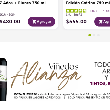
7 Años + Blanco 750 ml
Edición Catrina 750 m
4.8
/
5
-
4
op
SKU
:
45054
SKU
:
36672
$
430
.
00
$
555
.
00
Agregar
Agr