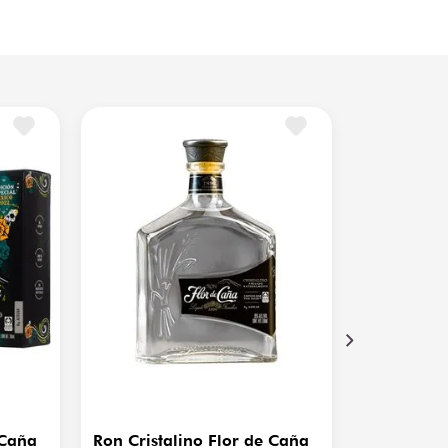
istalino, brillante y transparente
ichigalpa, Volcán San Cristóbal
inilla, frutas tropicales, coco y roble sutil
5% ABV
emium, Cristalino
10 °C
 Caña
Ron Cristalino Flor de Caña