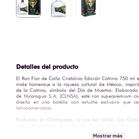
El Ron Flor de Caña Cristalino Edición Catrina 750 ml e
rinde homenaje a la riqueza cultural de México, inspirá
de la Catrina, símbolo del Día de Muertos. Elaborado
de Nicaragua S.A. (CLNSA), este ron superpremium com
diseño en una botella con estuche exclusivo que cel
latinoamericana.
Producido en Chichigalpa, al pie del volcán San Cristó
partir de melaza de caña de azúcar, fermentada na
seleccionadas y destilada en columnas para garan
Mostrar más
Posteriormente, madura en barricas de roble blanco 