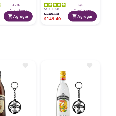
4.7
/
5
-
5
/
5
-
SKU
:
1828
3
opiniones
2
opiniones
$
249
.
00
Agregar
Agregar
$
149
.
40