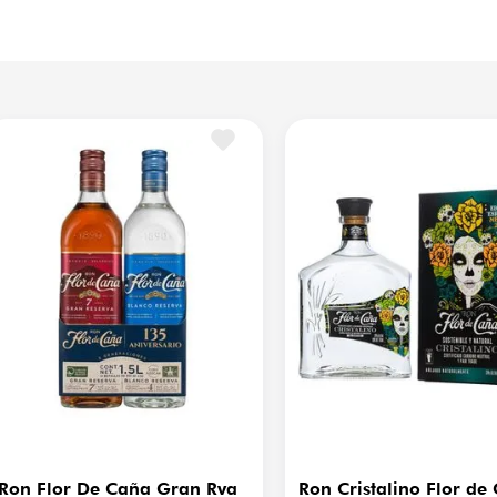
Vista
Cr
proceso de filtrado que lo 
z revela notas de vainilla, 
Región de Origen
Ch
s suave y equilibrado, con 
especias.
Aromática
Va
sofisticados como el Catrina 
Graduación Alcohólica
3
co, jarabe de agave y agua 
gancia y frescura de esta 
Tipo
Pr
Temperatura de Servicio
8–
Ron Flor De Caña Gran Rva
Ron Cristalino Flor de