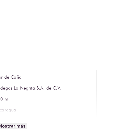
or de Caña
degas La Negrita S.A. de C.V.
0 ml
caragua
so highball o copa de cóctel
Mostrar más