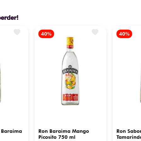
perder!
 Baraima
Ron Baraima Mango
Ron Sabo
Picosito 750 ml
Tamarind