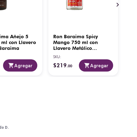
ima Añejo 5
Ron Baraima Spicy
Ro
 ml con Llavero
Mango 750 ml con
ml 
 Baraima
Llavero Metálico
Ba
Baraima
SKU
:
SKU
:
$
219
$
1
Agregar
Agregar
.
00
do D.