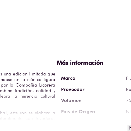
s una edición limitada que 
Marca
Fl
ndose en la icónica figura 
 por la Compañía Licorera 
Proveedor
Bo
bina tradición, calidad y 
ebra la herencia cultural 
Volumen
75
País de Origen
Ni
bal, este ron se elabora a 
turalmente con levaduras 
Cristalería Sugerida
Va
tizar pureza y suavidad. 
americano ex-bourbon, sin 