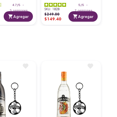
4.7
/
5
-
5
/
5
-
SKU
:
1828
3
opiniones
2
opiniones
$
249
.
00
Agregar
Agregar
$
149
.
40