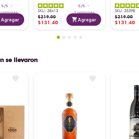
5
/
5
-
5
/
5
-
SKU
:
38413
SKU
:
35398
3
opiniones
1
opiniones
$
219
.
00
$
219
.
00
Agregar
Agregar
$
131
.
40
$
131
.
40
n se llevaron