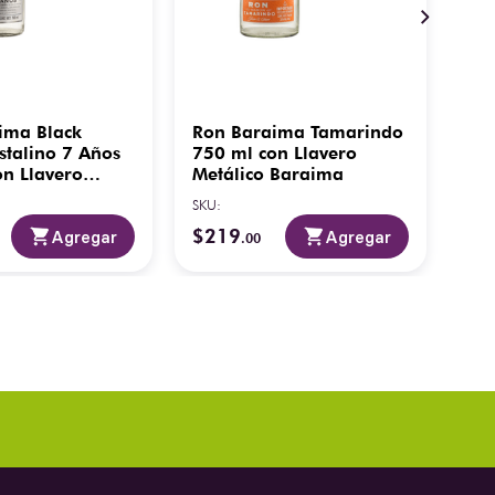
ima Black
Ron Baraima Tamarindo
Ron
stalino 7 Años
750 ml con Llavero
Año
on Llavero
Metálico Baraima
ml
 Baraima
SKU
:
SKU
:
$
219
$
5
Agregar
Agregar
.
00