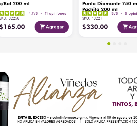
c/Bot 200 ml
Punta Diamante 750 m
Pachita 200 ml
4.7
/
5
-
11
opiniones
5
/
5
-
5
opin
SKU
:
32258
SKU
:
43221
$
165
.
00
$
330
.
00
Agregar
Agr