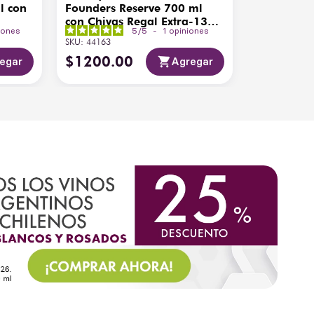
l con
Founders Reserve 700 ml
con Chivas Regal Extra-13
iones
5
/
5
-
1
opiniones
200ml
SKU
:
44163
$
1200
.
00
egar
Agregar