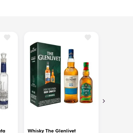
0% ABV
ejo
-16 °C
ata
Whisky The Glenlivet