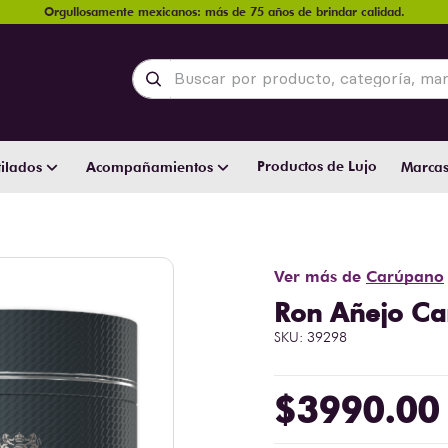
Orgullosamente mexicanos: más de 75 años de brindar calidad.
Buscar por producto, categoría, marca y
Productos de Lujo
ilados
Acompañamientos
Marca
l
Ver más de
Carúpano
Ron Añejo Ca
SKU
:
39298
$
3990
.
00