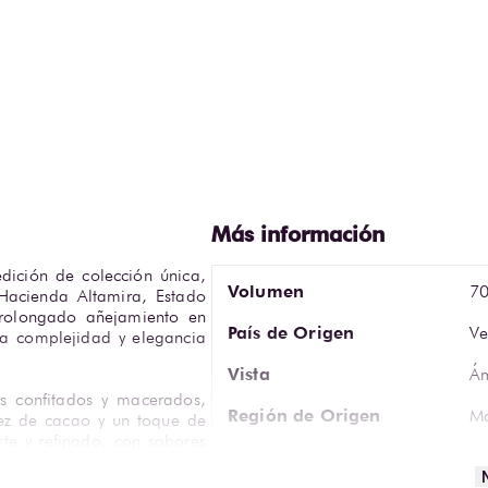
ición de colección única, 
Volumen
70
Hacienda Altamira, Estado 
prolongado añejamiento en 
País de Origen
Ve
a complejidad y elegancia 
Vista
Ám
s confitados y macerados, 
Región de Origen
Ma
z de cacao y un toque de 
te y refinado, con sabores 
Ca
cionando hacia un perfil 
Aromática
ca
.