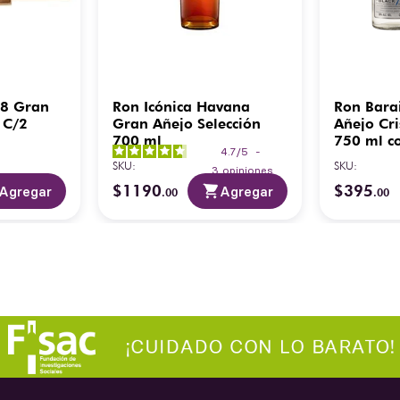
88 Gran
Ron Icónica Havana
Ron Bara
 C/2
Gran Añejo Selección
Añejo Cri
700 ml
750 ml c
4.7
/
5
-
Metálico
SKU
:
SKU
:
3
opiniones
$
1190
$
395
Agregar
Agregar
.
00
.
00