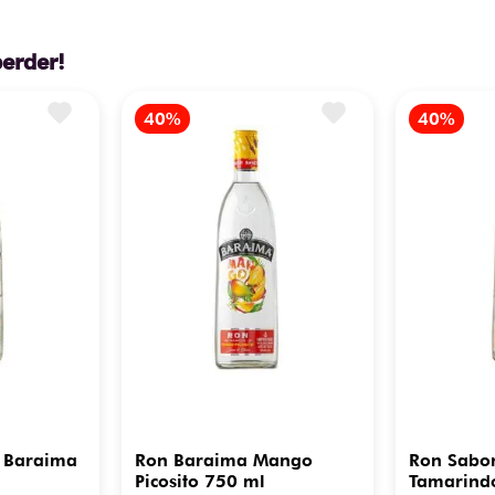
perder!
 Baraima
Ron Baraima Mango
Ron Sabo
Picosito 750 ml
Tamarind