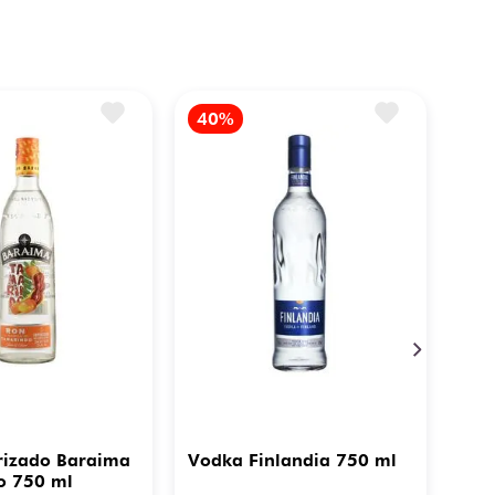
rizado Baraima
Vodka Finlandia 750 ml
o 750 ml