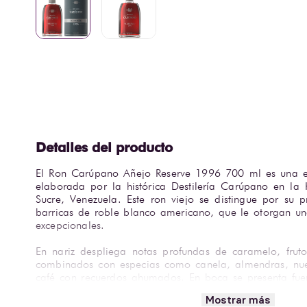
El Ron Carúpano Añejo Reserve 1996 700 ml es una ed
elaborada por la histórica Destilería Carúpano en la 
Sucre, Venezuela. Este ron viejo se distingue por su 
barricas de roble blanco americano, que le otorgan un
excepcionales.
En nariz despliega notas profundas de caramelo, fruto
combinados con especias como canela, almendras, nue
café con recuerdos ahumados. En boca se presenta fuer
intensos de toffee, dátiles y ciruelas pasas, evolu
Mostrar más
equilibrado y persistente que refleja su larga maduración