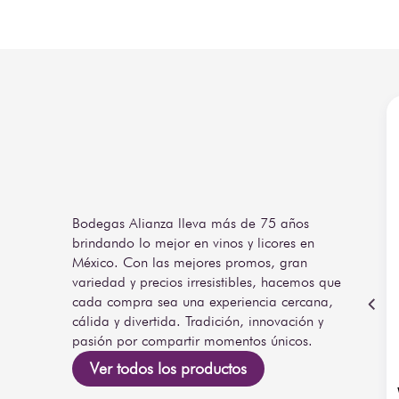
De carácter robusto y sofisticado, este ron de colección 
en copa de degustación, permitiendo apreciar t
presentación elegante lo convierte en una pieza perf
conocedores y amantes de los destilados premium.
Ultimas Piezas por lo cual pueden tener daños en las e
devoluciones. Encuentra Ron Carúpano Añejo Reserv
Alianza.
NOTA: ¡Piezas únicas de remate! 
Aprovecha esta oportunidad exclusiva para llevarte
limitado a un valor preferencial. Al ser existencias fin
Bodegas Alianza lleva más de 75 años
piezas pueden presentar detalles estéticos o marca
brindando lo mejor en vinos y licores en
conservan intacta la calidad que buscas. Debido a que
México. Con las mejores promos, gran
la venta es definitiva y 
*No se aceptan cambios ni devolu
variedad y precios irresistibles, hacemos que
¡Asegura la tuya en Bodegas Alianza antes de que vuele
cada compra sea una experiencia cercana,
cálida y divertida. Tradición, innovación y
pasión por compartir momentos únicos.
Ver todos los productos