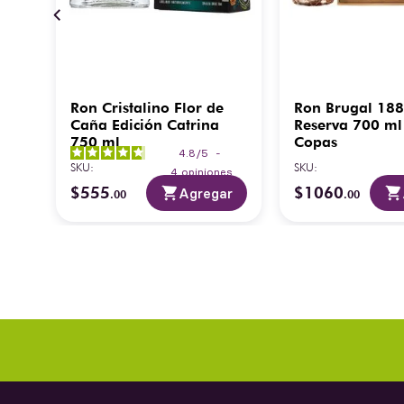
Ron Cristalino Flor de
Ron Brugal 18
l
Caña Edición Catrina
Reserva 700 ml
750 ml
Copas
4.8
/
5
-
SKU
:
SKU
:
es
4
opiniones
$
555
$
1060
ar
Agregar
.
00
.
00