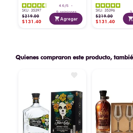
4.6
/
5
-
SKU
:
35397
SKU
:
35396
9
opiniones
$
219
.
00
$
219
.
00
Agregar
$
131
.
40
$
131
.
40
Quienes compraron este producto, tambié