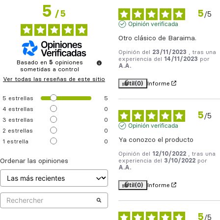
5
5
/
5
/
5
Opinión verificada
Otro clásico de Baraima.
Opinión del
23/11/2023
, tras una
experiencia del
14/11/2023
por
Basado en
5
opiniones
A.A.
sometidas a control
Ver todas las reseñas de este sitio
Útil
(0)
Informe
5
estrellas
5
4
estrellas
0
5
/
5
3
estrellas
0
Opinión verificada
2
estrellas
0
Ya conozco el producto
1
estrella
0
Opinión del
12/10/2022
, tras una
Ordenar las opiniones
experiencia del
3/10/2022
por
A.A.
Útil
(0)
Informe
5
/
5