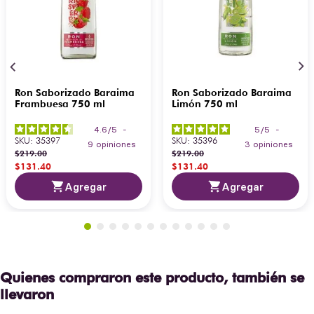
Ron Saborizado Baraima
Ron Saborizado Baraima
Frambuesa 750 ml
Limón 750 ml
4.6
/
5
-
5
/
5
-
SKU
:
35397
SKU
:
35396
9
opiniones
3
opiniones
$
219
.
00
$
219
.
00
$
131
.
40
$
131
.
40
Agregar
Agregar
Quienes compraron este producto, también se
llevaron