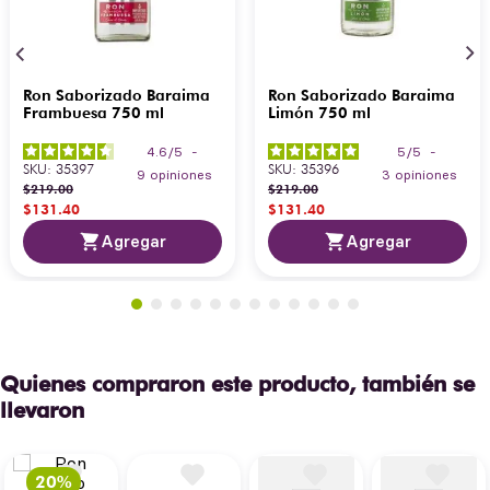
Ron Saborizado Baraima
Ron Saborizado Baraima
Frambuesa 750 ml
Limón 750 ml
4.6
/
5
-
5
/
5
-
SKU
:
35397
SKU
:
35396
9
opiniones
3
opiniones
$
219
.
00
$
219
.
00
$
131
.
40
$
131
.
40
Agregar
Agregar
Quienes compraron este producto, también se
llevaron