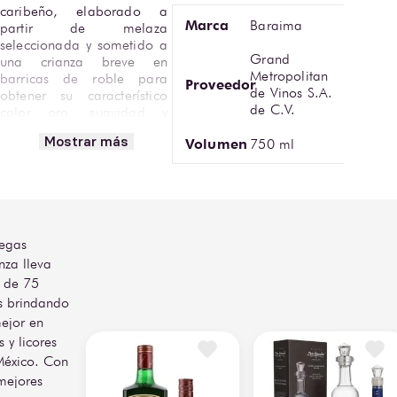
caribeño, elaborado a 
Marca
Baraima
partir de melaza 
seleccionada y sometido a 
Grand
una crianza breve en 
Metropolitan
barricas de roble para 
Proveedor
de Vinos S.A.
obtener su característico 
de C.V.
color oro, suavidad y 
equilibrio aromático. Se 
Mostrar más
Volumen
750 ml
distingue por su 
versatilidad, ideal tanto 
para coctelería como para 
consumo directo.
En nariz ofrece notas de 
egas
caramelo suave, caña 
nza lleva
dulce, vainilla, miel, 
ligeros toques cítricos y 
 de 75
una presencia sutil de 
s brindando
madera fresca. En boca 
ejor en
presenta cuerpo medio, 
s y licores
textura suave y sabores 
México. Con
integrados de azúcar 
mejores
morena, toffee ligero, 