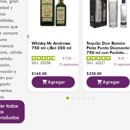
especias dulces y un final 
mos, gran
cálido y balanceado. Su 
edad y
perfil agradable y redondo 
ios
lo convierte en una 
istibles,
excelente base para 
emos que
cocteles clásicos.
a compra
Perfecto para disfrutarse en 
 una
Whisky Mc Andrews
Tequila Don Ramón
mezclas como Cuba Libre, 
riencia
750 ml c/Bot 200 ml
Plata Punta Diamante
Mojito Dorado, Piña 
ana, cálida
750 ml con Pachita
Colada o Highballs 
200 ml
vertida.
4.7
/
5
-
5
/
5
-
ligeros. La presentación 
SKU
:
32258
SKU
:
43221
ición,
11
opiniones
5
opinio
grabada de 750 ml aporta 
vación y
un toque distintivo, ideal 
$
165
.
00
$
330
.
00
ión por
para regalo o para bares 
Agregar
Agregar
que buscan un ron dorado 
artir
con presentación elegante.
entos
os.
Características 
del Grabado
er todos
os
roductos
Esta edición exclusiva 
incluye la opción de 