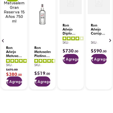
Ron
Ron
Añejo
Añejo
Diplomático
Carúpano
Mantuano
Reserva
4
/
5
-
750 ml
12
SKU
:
SKU
:
4
opiniones
Exclusiva
Ron
Ron
750 ml
$
730
$
590
.
00
.
00
Añejo
Matusalem
Matusalem
Platino
Agregar
Agregar
Gran
1.75 L
4
/
5
-
4.8
/
5
-
4.5
/
5
-
Reserva
SKU
:
SKU
:
3
opiniones
38
opiniones
2
opiniones
15 Años
$
475
.
00
750 ml
$
519
$
380
.
00
.
00
Agregar
Agregar