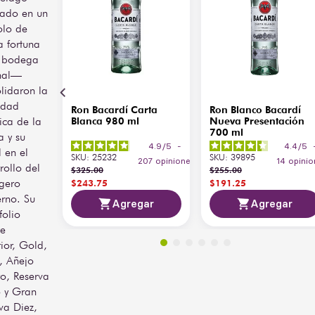
para reuniones sociales, 
rado en un
celebraciones y coctelería 
olo de
de verano.
 fortuna
a bodega
inal—
lidaron la
idad
Ron Bacardí Carta
Ron Blanco Bacardí
rica de la
Blanca 980 ml
Nueva Presentación
700 ml
 y su
4.9
/
5
-
4.4
/
5
 en el
SKU
:
25232
SKU
:
39895
207
opiniones
14
opinio
rollo del
$
325
.
00
$
255
.
00
igero
$
243
.
75
$
191
.
25
rno. Su
Agregar
Agregar
folio
ye
ior, Gold,
, Añejo
o, Reserva
 y Gran
va Diez,