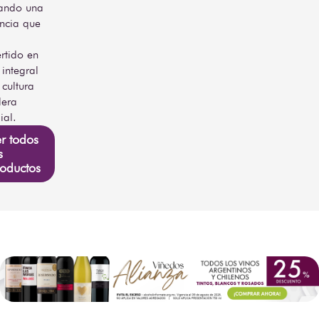
jando una
encia que
rtido en
 integral
 cultura
lera
ial.
r todos
s
oductos