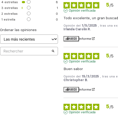
4
estrellas
8
5
/
5
3
estrellas
1
Opinión verificada
2
estrellas
0
Todo excelente, un gran buscado
1
estrella
0
Opinión del
1/5/2025
, tras una e
Irlanda Carolin R.
Ordenar las opiniones
Útil
(0)
Informe
5
/
5
Opinión verificada
Buen sabor
Opinión del
15/3/2025
, tras una 
Christopher B.
Útil
(0)
Informe
5
/
5
Opinión verificada