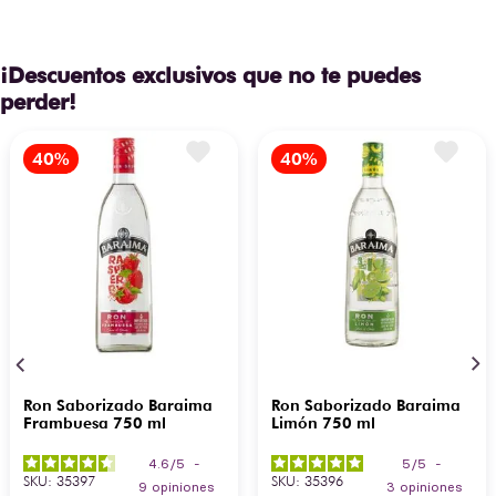
¡Descuentos exclusivos que no te puedes
perder!
Ron Saborizado Baraima
Ron Saborizado Baraima
Frambuesa 750 ml
Limón 750 ml
4.6
/
5
-
5
/
5
-
SKU
:
35397
SKU
:
35396
9
opiniones
3
opiniones