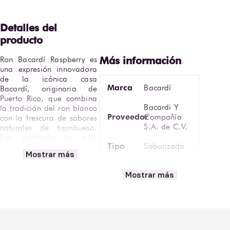
Ron Bacardí Raspberry es 
una expresión innovadora 
de la icónica casa 
Marca
Bacardí
Bacardí, originaria de 
Puerto Rico, que combina 
Bacardi Y
la tradición del ron blanco 
Proveedor
Compañía
con la frescura de sabores 
S.A. de C.V.
naturales de frambuesa. 
Este destilado ha sido 
Tipo
Saborizado
creado para aportar un 
Mostrar más
carácter frutal y refrescante 
Volumen
750 ml
a la coctelería moderna.
Mostrar más
País de
Elaborado a partir de ron 
Puerto Rico
Origen
blanco Bacardí destilado 
en columnas de acero 
Transparente,
inoxidable y 
Vista
con matices
posteriormente infusionado 