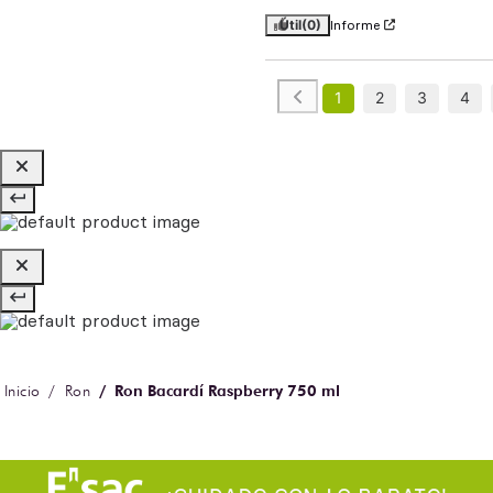
Útil
(0)
Informe
1
2
3
4
Ron Bacardí Raspberry 750 ml
Ron