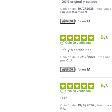
100% original y sellado
Opinión del
19/2/2025
, tras una 
Luz del Carmen S.
Útil
(0)
Informe
5
/
5
Opinión verificada
Frío y a sorbos rico
Opinión del
30/12/2024
, tras una
por
C.U.
Útil
(0)
Informe
5
/
5
Opinión verificada
Bien
Opinión del
13/9/2024
, tras una 
P.A.