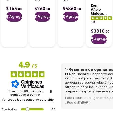
con
Reserva
Ron
Llavero
700 ml
$
165
$
260
$
5860
.
00
.
00
.
00
Añejo
Metálico
Matusalem
Baraima
Agregar
Agregar
Agregar
XO 750
ml
SKU
:
$
3810
0
.
00
Agregar
4.9
/
5
Resumen de opinione
El Ron Bacardí Raspberry de
sabor, ideal para mezclar y di
aprecian su buena relación ca
atractivo para los jóvenes. 
Basado en
69
opiniones
preparar mojitos y viene en 
sometidas a control
Este resumen es generado po
Ver todas las reseñas de este sitio
¿Fue útil?
Sí
No
5
estrellas
60