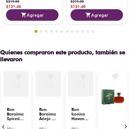
$
219
.
00
$
219
.
00
$
131
.
40
$
131
.
40
Agregar
Agregar
Quienes compraron este producto, también se
llevaron
Ron
Ron
Ron
Baraima
Baraima
Iconica
Spiced
Añejo 5
Havana
750 ml
Años
15 Años
C/Lentes
750 ml
Gran
SKU
:
SKU
:
SKU
: