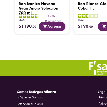
Ron Icónica Havana
Ron Blanco Glo
Gran Añejo Selección
Cuba 1 L
700 ml
4.7
/
5
-
SKU
:
SKU
:
3
opiniones
$
1190
$
190
ar
Agregar
.
00
.
00
Somos Bodegas Alianza
Legal
¿Quiénes Somos?
Térmi
Atención al cliente
Políti