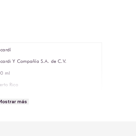
cardí
cardi Y Compañía S.A. de C.V.
0 ml
erto Rico
so alto, copa coctelera o vaso Old Fashioned
Mostrar más
ansparente, brillante y cristalino
ribe
tas de vainilla ligera, almendra, frambuesa