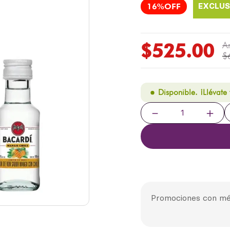
16%
$
525
.
00
$
Disponible. ¡Llévate
－
＋
Promociones con mé