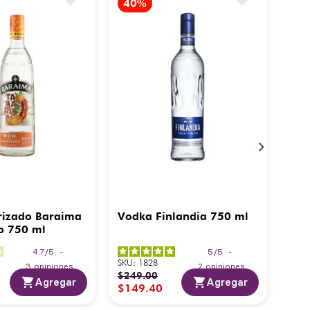
rizado Baraima
Vodka Finlandia 750 ml
o 750 ml
4.7
/
5
-
5
/
5
-
SKU
:
1828
3
opiniones
2
opiniones
$
249
.
00
Agregar
Agregar
$
149
.
40