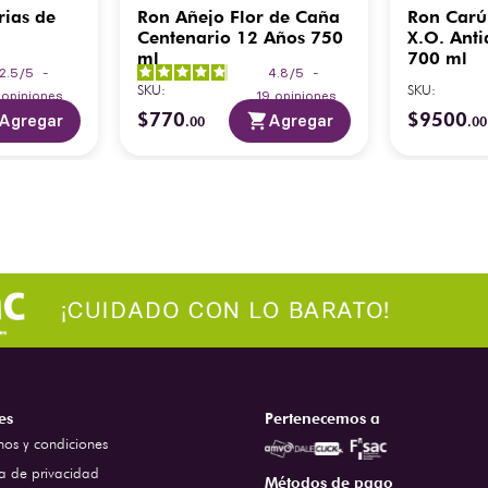
rias de
Ron Añejo Flor de Caña
Ron Carú
Centenario 12 Años 750
X.O. Anti
ml
700 ml
2.5
/
5
-
4.8
/
5
-
SKU
:
SKU
:
2
opiniones
19
opiniones
$
770
$
9500
Agregar
Agregar
.
00
.
00
es
Pertenecemos a
nos y condiciones
ca de privacidad
Métodos de pago