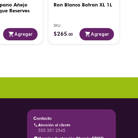
pano Añejo
Ron Blanco Botran XL 1L
Ron
que Reserves
Tw
SKU
:
SKU
:
$
265
$
1
Agregar
Agregar
.
00
Contacto
Atención al cliente
555 351 2545