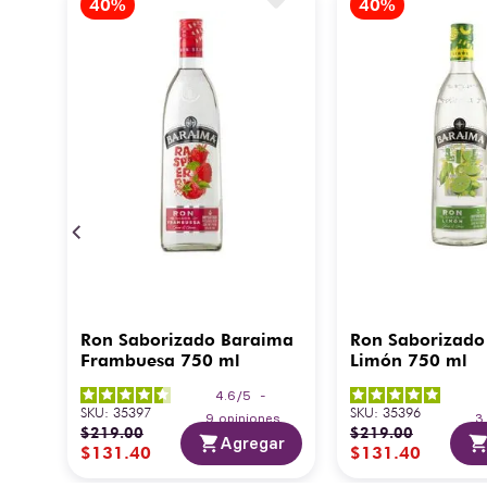
Ron Saborizado Baraima
Ron Saborizado
Frambuesa 750 ml
Limón 750 ml
4.6
/
5
-
SKU
:
35397
SKU
:
35396
9
opiniones
$
219
.
00
$
219
.
00
Agregar
$
131
.
40
$
131
.
40