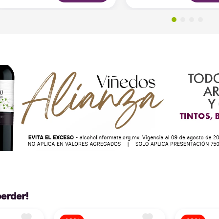
perder!