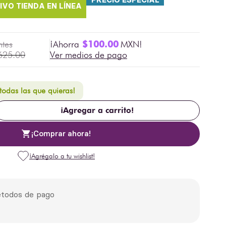
PRECIO ESPECIAL
$
100
.
00
625
.
00
Ver medios de pago
 todas las que quieras!
¡Agregar a carrito!
¡Comprar ahora!
todos de pago