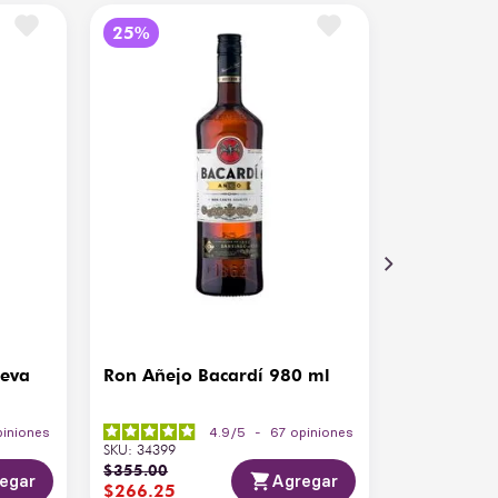
esca, mango maduro y sutil toque especiado
7.5% ABV
anco, Con sabor, Licor de ron saborizado
4 °C
ueva
Ron Añejo Bacardí 980 ml
piniones
4.9
/
5
-
67
opiniones
SKU
:
34399
$
355
.
00
egar
Agregar
$
266
.
25