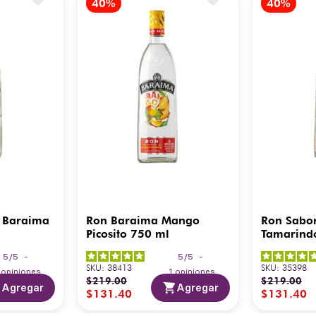
 Baraima
Ron Baraima Mango
Ron Sabo
Picosito 750 ml
Tamarind
5
/
5
-
5
/
5
-
SKU
:
38413
SKU
:
35398
3
opiniones
1
opiniones
$
219
.
00
$
219
.
00
Agregar
Agregar
$
131
.
40
$
131
.
40