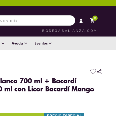
 más
0
BODEGASALIANZA.COM
s
Ayuda
Eventos
lanco 700 ml + Bacardí
0 ml con Licor Bacardí Mango