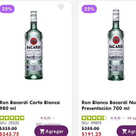
fr
Graduación Alcohólica
3
Tipo
Bl
Temperatura de Servicio
0-
Ron Bacardí Carta Blanca
Ron Blanco Bacardí N
980 ml
Presentación 700 ml
4.9
/
5
-
4.4
/
5
-
14
o
SKU
:
25232
SKU
:
39895
207
opiniones
$
325
.
00
$
255
.
00
Agregar
Agr
$
243
.
75
$
191
.
25