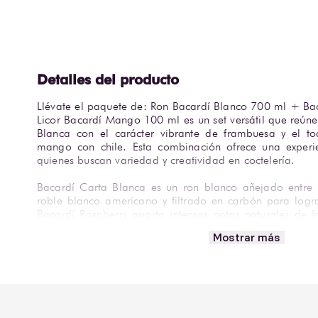
Llévate el paquete de: Ron Bacardí Blanco 700 ml + Ba
Licor Bacardí Mango 100 ml es un set versátil que reúne
Blanca con el carácter vibrante de frambuesa y el to
mango con chile. Esta combinación ofrece una experi
quienes buscan variedad y creatividad en coctelería.
Bacardí Carta Blanca es un ron blanco añejado entre 
roble blanco americano y filtrado en carbón para lograr
Bacardí Raspberry aporta intensas notas naturales de 
base de ron ligero, mientras que el licor Bacardí Mang
Mostrar más
maduro con un delicado picor de chile. El ron base 
versiones saborizadas 35% ABV, manteniendo equilibrio, fr
Ideal para preparar Mojito, Daiquirí, Cuba Libre, Raspb
Se recomienda servir frío o con hielo entre 4–6 °C en v
Perfecto para reuniones, celebraciones y regalos con per