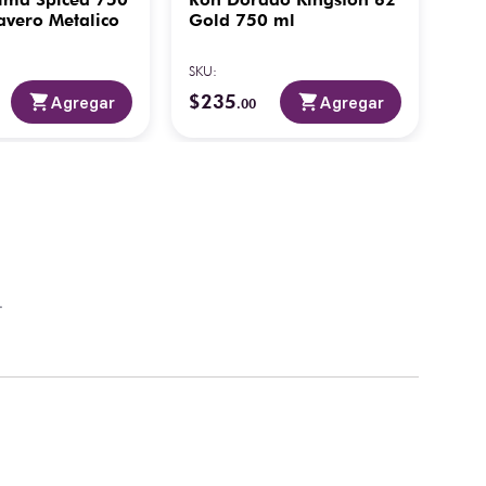
avero Metalico
Gold 750 ml
12 
75
SKU
:
SKU
:
$
235
$
7
Agregar
Agregar
.
00
.