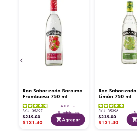
Ron Saborizado Baraima
Ron Saborizado
Frambuesa 750 ml
Limón 750 ml
4.6
/
5
-
SKU
:
35397
SKU
:
35396
9
opiniones
$
219
.
00
$
219
.
00
Agregar
$
131
.
40
$
131
.
40