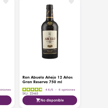
0% ABV
ejo, De reserva
edio
-20 °C
usse de chocolate, quesos curados, carnes a la
rrilla Plantación: Caña de azúcar panameña
Ron Abuelo Añejo 12 Años
Gran Reserva 750 ml
piniones
4.8
/
5
-
6
opiniones
SKU
:
22463
No disponible