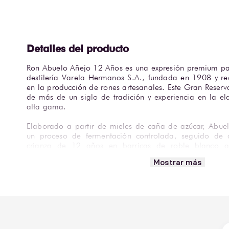
Ron Abuelo Añejo 12 Años es una expresión premium p
destilería Varela Hermanos S.A., fundada en 1908 y re
en la producción de rones artesanales. Este Gran Reserv
de más de un siglo de tradición y experiencia en la el
alta gama.
Elaborado a partir de mieles de caña de azúcar, Abue
un proceso de fermentación controlada, seguido de d
crianza de 12 años en barricas de roble blanco a
envejecimiento le aporta un carácter complejo y ref
Mostrar más
aromas de caramelo, vainilla, frutos secos, especias du
roble; en boca es suave y equilibrado, con sabores de m
notas afrutadas que evocan manzana y naranja, culmi
cálido y amaderado.
Ideal para degustar solo a temperatura ambiente, con 
como base en cócteles sofisticados, este ron destaca