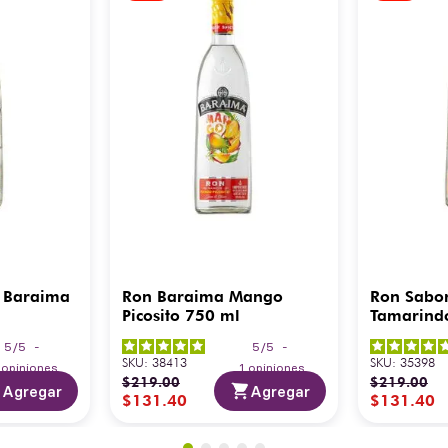
 Baraima
Ron Baraima Mango
Ron Sabo
Picosito 750 ml
Tamarind
5
/
5
-
5
/
5
-
SKU
:
38413
SKU
:
35398
3
opiniones
1
opiniones
$
219
.
00
$
219
.
00
Agregar
Agregar
$
131
.
40
$
131
.
40