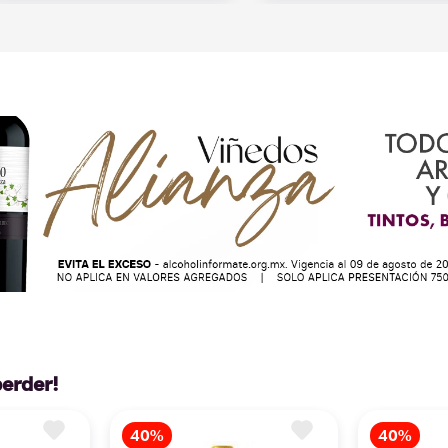
perder!