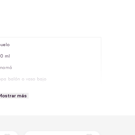
uelo
0 ml
anamá
pa balón o vaso bajo
bar profundo
Mostrar más
ovincia de Panamá Oeste
mpleto y robusto
ramelo, vainilla, frutos secos, especias dulces,
nzana, naranja y roble tostado