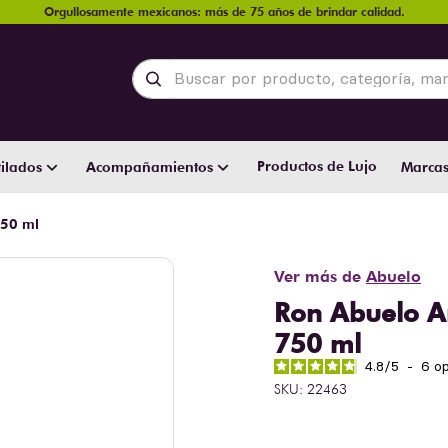
Orgullosamente mexicanos: más de 75 años de brindar calidad.
Buscar por producto, categoría, marca y
Productos de Lujo
ilados
Acompañamientos
Marca
750 ml
Ver más de
Abuelo
Ron Abuelo A
750 ml
4.8
/
5
-
6
op
SKU
:
22463