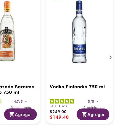
rizado Baraima
Vodka Finlandia 750 ml
o 750 ml
4.7
/
5
-
5
/
5
-
SKU
:
1828
3
opiniones
2
opiniones
$
249
.
00
Agregar
Agregar
$
149
.
40