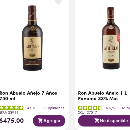
le para los amantes del ron 
Graduación Alcohólica
4
Tipo
Añ
Contenido de Azúcar (g/L)
M
Temperatura de Servicio
18
Mo
Maridaje Sugerido
pa
Ron Abuelo Añejo 7 Años
Ron Abuelo Añejo 1 L
750 ml
Panamá 33% Más
4.9
/
5
-
13
opiniones
4.6
/
5
-
13
o
SKU
:
23944
SKU
:
37517
$
475
.
00
Agregar
No disponible