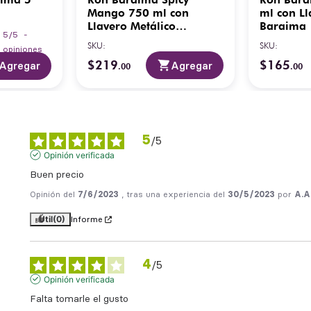
Mango 750 ml con
ml con Ll
Llavero Metálico
Baraima
5
/
5
-
Baraima
SKU
:
SKU
:
0
opiniones
$
219
$
165
Agregar
Agregar
.
00
.
00
5
/
5
Opinión verificada
Buen precio
Opinión del
7/6/2023
, tras una experiencia del
30/5/2023
por
A.A
Útil
(0)
Informe
4
/
5
Opinión verificada
Falta tomarle el gusto