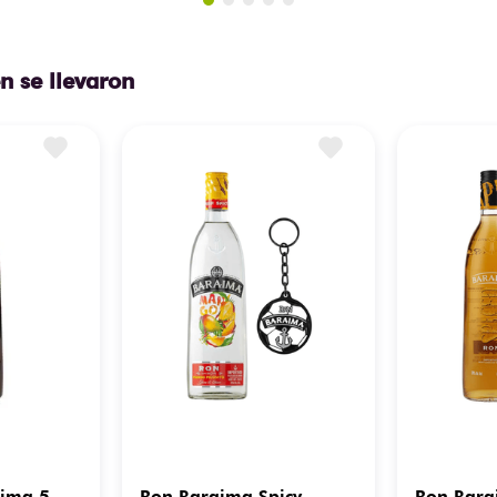
n se llevaron
aima 5
Ron Baraima Spicy
Ron Bara