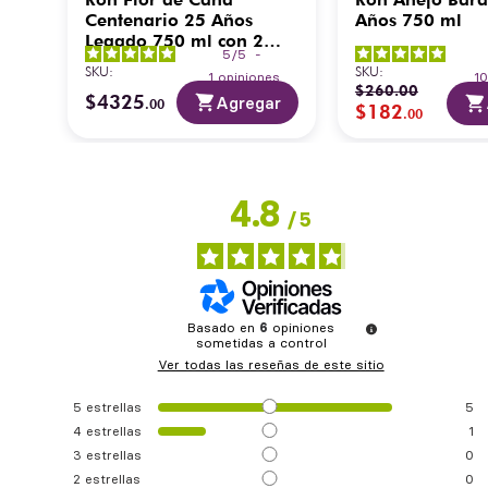
s
Centenario 25 Años
Años 750 ml
Legado 750 ml con 2
5
/
5
-
Copas
SKU
:
SKU
:
es
1
opiniones
1
$
260
.
00
$
4325
ar
Agregar
.
00
$
182
.
00
4.8
/
5
Basado en
6
opiniones
sometidas a control
Ver todas las reseñas de este sitio
5
estrellas
5
4
estrellas
1
3
estrellas
0
2
estrellas
0