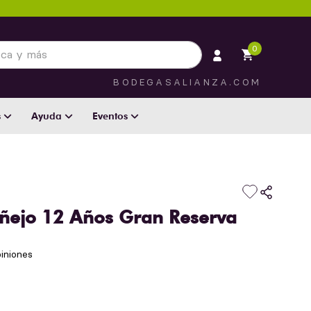
 más
0
BODEGASALIANZA.COM
s
Ayuda
Eventos
ñejo 12 Años Gran Reserva
iniones