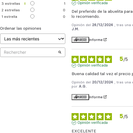
Opinión verificada
3
estrellas
1
2
estrellas
0
Del preferido de la abuelita para
lo recomiendo.
1
estrella
0
Opinión del
26/12/2024
, tras una
Ordenar las opiniones
J.M.
Útil
(0)
Informe
5
/
5
Opinión verificada
Buena calidad tal vez el precio 
Opinión del
20/12/2024
, tras una
por
A.G.
Útil
(0)
Informe
5
/
5
Opinión verificada
EXCELENTE