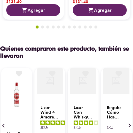
$
131
.
40
$
131
.
40
Agregar
Agregar
Quienes compraron este producto, también se
llevaron
Licor
Licor
Regalo
Wind 4
Con
Cómo
Amareto
Whisky
Has
750 ml
Passport
Estado
5
/
5
-
4
/
5
-
700 ml
SKU
:
SKU
:
SKU
:
2
opiniones
1
opiniones
C/Tamarindo