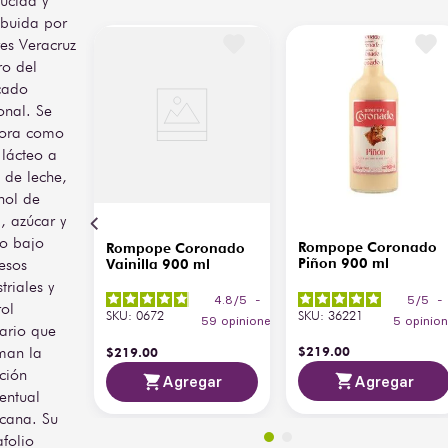
ucida y
ribuida por
res Veracruz
ro del
cado
onal. Se
ora como
 lácteo a
 de leche,
hol de
, azúcar y
o bajo
Rompope Coronado
Rompope Coronado
Piñon 900 ml
esos
Vainilla 900 ml
triales y
5
/
5
-
4.8
/
5
-
rol
SKU
:
36221
SKU
:
0672
5
opinio
59
opiniones
tario que
man la
$
219
.
00
$
219
.
00
ición
Agregar
Agregar
entual
cana. Su
afolio