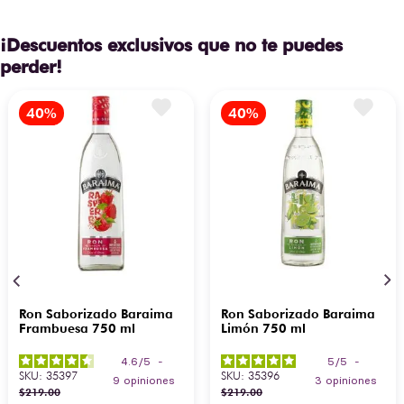
¡Descuentos exclusivos que no te puedes
perder!
Ron Saborizado Baraima
Ron Saborizado Baraima
Frambuesa 750 ml
Limón 750 ml
4.6
/
5
-
5
/
5
-
SKU
:
35397
SKU
:
35396
9
opiniones
3
opiniones
$
219
.
00
$
219
.
00