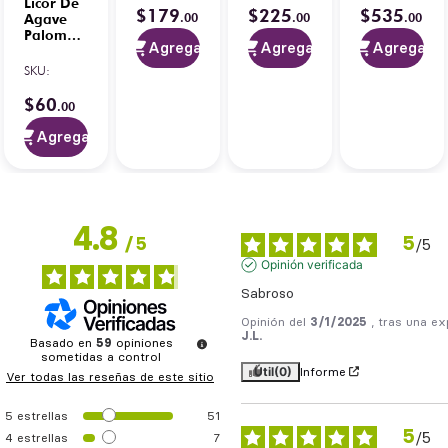
Licor De
200 ml
$
179
$
225
$
535
.
00
.
00
.
00
Agave
Paloma
Agregar
Agregar
Agregar
Red
4.8
/
5
-
Tamarindo
SKU
:
6
opiniones
Picante 1
L
$
60
.
00
Agregar
4.8
5
/
5
/
5
Opinión verificada
Sabroso
Opinión del
3/1/2025
, tras una ex
J.L.
Basado en
59
opiniones
sometidas a control
Útil
(0)
Informe
Ver todas las reseñas de este sitio
5
estrellas
51
5
/
5
4
estrellas
7