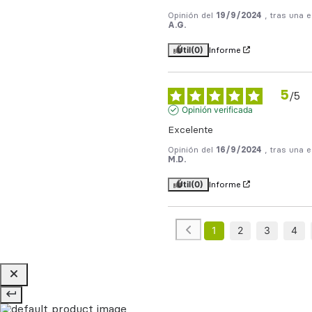
Opinión del
19/9/2024
, tras una 
A.G.
Útil
(0)
Informe
5
/
5
Opinión verificada
Excelente
Opinión del
16/9/2024
, tras una 
M.D.
Útil
(0)
Informe
1
2
3
4