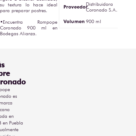
Distribuidora
su textura lo hace ideal 
Proveedor
Coronado S.A.
para preparar postres. 

Volumen
900 ml
•Encuentra Rompope 
Coronado 900 ml en 
Bodegas Alianza.
s
bre
ronado
pope
nado es
 marca
cana
ada en
 en Puebla
tualmente