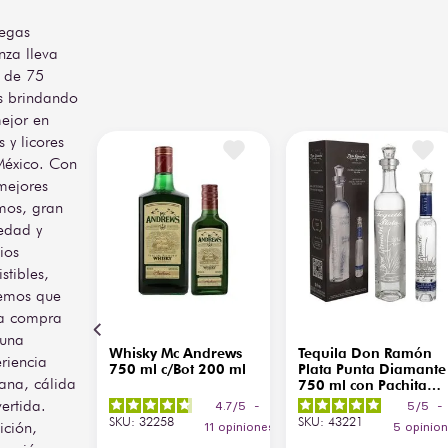
equilibrado hacen de estas 
egas
papas el acompañamiento 
nza lleva
ideal para tus bebidas 
favoritas, reuniones o 
 de 75
simplemente para disfrutar 
s brindando
en cualquier momento del 
ejor en
día. La presentación de 
s y licores
150 g es práctica y 
México. Con
perfecta para compartir o 
mejores
disfrutar como snack 
personal.
mos, gran
edad y
Las Papotas Tajín Pérez 
ios
son una explosión de 
istibles,
sabor que une lo clásico 
emos que
de la papa frita con el 
a compra
toque picosito y cítrico que 
caracteriza al Tajín.
 una
Whisky Mc Andrews
Tequila Don Ramón
riencia
750 ml c/Bot 200 ml
Plata Punta Diamante
ana, cálida
750 ml con Pachita
200 ml
vertida.
4.7
/
5
-
5
/
5
-
SKU
:
32258
SKU
:
43221
ición,
11
opiniones
5
opinio