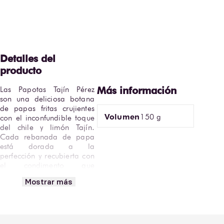
Las Papotas Tajín Pérez 
son una deliciosa botana 
de papas fritas crujientes 
Volumen
150 g
con el inconfundible toque 
del chile y limón Tajín. 
Cada rebanada de papa 
está dorada a la 
perfección y recubierta con 
el condimento que 
combina acidez, picor y 
Mostrar más
frescura, creando una 
experiencia única y 
auténticamente mexicana.
Su textura ligera y sabor 