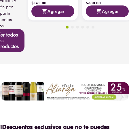
vación y
$
165
.
00
$
330
.
00
ión por
Agregar
Agregar
artir
entos
os.
er todos
os
roductos
¡Descuentos exclusivos que no te puedes