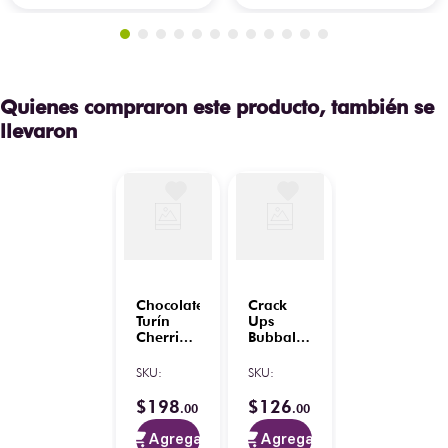
Quienes compraron este producto, también se
llevaron
Chocolate
Crack
Turín
Ups
Cherries
Bubbaloo
Lata 180
432 g
g
(18 pz)
SKU
:
SKU
:
$
198
$
126
.
00
.
00
Agregar
Agregar