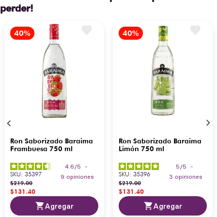
perder!
Ron Saborizado Baraima
Ron Saborizado Baraima
Frambuesa 750 ml
Limón 750 ml
4.6
/
5
-
5
/
5
-
SKU
:
35397
SKU
:
35396
9
opiniones
3
opiniones
$
219
.
00
$
219
.
00
$
131
.
40
$
131
.
40
Agregar
Agregar