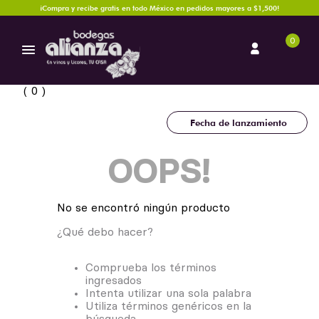
¡Compra y recibe gratis en todo México en pedidos mayores a $1,500!
0
0
Fecha de lanzamiento
OOPS!
No se encontró ningún producto
¿Qué debo hacer?
Comprueba los términos
ingresados
Intenta utilizar una sola palabra
Utiliza términos genéricos en la
búsqueda