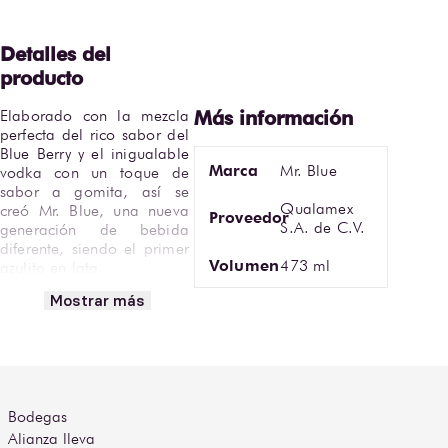
Elaborado con la mezcla 
perfecta del rico sabor del 
Blue Berry y el inigualable 
Marca
Mr. Blue
vodka con un toque de 
sabor a gomita, así se 
Qualamex
creó Mr. Blue, una nueva 
Proveedor
S.A. de C.V.
generación de bebida 
diferente, siendo el primer 
Volumen
473 ml
azulito en lata. 

Disfrútalo frío.

Mostrar más
• Encuentra Mr. Blue 
Azulito BLUE Berry Gummy 
 en Bodegas Alianza.
Bodegas
Alianza lleva