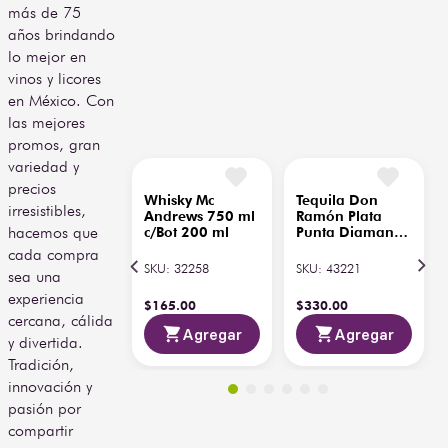
más de 75
años brindando
lo mejor en
vinos y licores
en México. Con
las mejores
promos, gran
variedad y
precios
irresistibles,
hacemos que
cada compra
sea una
Whisky Mc
Tequila Don
experiencia
Andrews 750 ml
Ramón Plata
cercana, cálida
c/Bot 200 ml
Punta Diamante
750 ml con
y divertida.
Pachita 200 ml
SKU
:
32258
SKU
:
43221
Tradición,
innovación y
$
165
.
00
$
330
.
00
pasión por
Agregar
Agregar
compartir