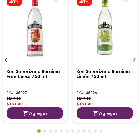
Ron Saborizado Baraima
Ron Saborizado Baraima
Frambuesa 750 ml
Limón 750 ml
SKU
:
35397
SKU
:
35396
$
219
.
00
$
219
.
00
$
131
.
40
$
131
.
40
Agregar
Agregar