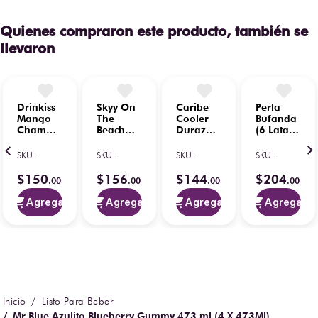
Quienes compraron este producto, también se
llevaron
Drinkiss
Skyy On
Caribe
Perla
Mango
The
Cooler
Bufanda
Chamoy
Beach
Durazno
(6 Latas)
(6 Shots
275ml
300 ml
473 ml
30 ml)
(6pz)
(6pz)
SKU
:
SKU
:
SKU
:
SKU
:
$
150
$
156
$
144
$
204
.
00
.
00
.
00
.
00