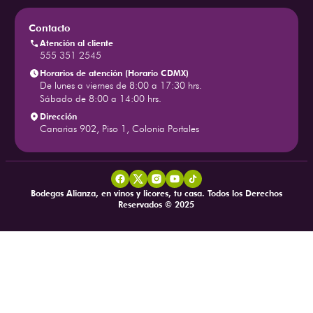
¡Regístrate como Mayorista!
Mapa del sitio
Politica de entregas, cambios y
Preguntas frecuentes
devoluciones
Contacto
Pertenecemos a
Métodos de pago
Contacto
Atención al cliente
555 351 2545
Horarios de atención (Horario CDMX)
De lunes a viernes de 8:00 a 17:30 hrs.
Sábado de 8:00 a 14:00 hrs.
Dirección
Canarias 902, Piso 1, Colonia Portales